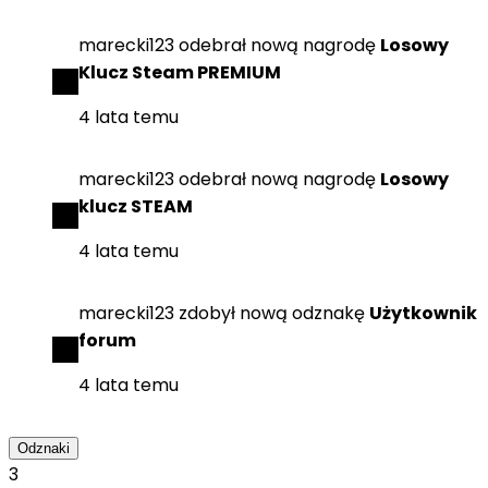
marecki123
odebrał
nową nagrodę
Losowy
Klucz Steam PREMIUM
4 lata temu
marecki123
odebrał
nową nagrodę
Losowy
klucz STEAM
4 lata temu
marecki123
zdobył
nową odznakę
Użytkownik
forum
4 lata temu
Odznaki
3