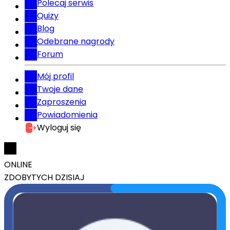
Polecaj serwis
Quizy
Blog
Odebrane nagrody
Forum
Mój profil
Twoje dane
Zaproszenia
Powiadomienia
Wyloguj się
ONLINE
ZDOBYTYCH DZISIAJ