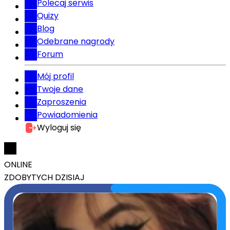
Polecaj serwis
Quizy
Blog
Odebrane nagrody
Forum
Mój profil
Twoje dane
Zaproszenia
Powiadomienia
Wyloguj się
ONLINE
ZDOBYTYCH DZISIAJ