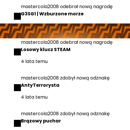
mastercola2008
odebrał
nową nagrodę
G3SG1 | Wzburzone morze
4 lata temu
mastercola2008
odebrał
nową nagrodę
Losowy klucz STEAM
4 lata temu
mastercola2008
zdobył
nową odznakę
AntyTerrorysta
4 lata temu
mastercola2008
zdobył
nową odznakę
Brązowy puchar