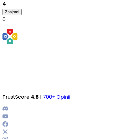
4
Znajomi
0
TrustScore
4.8
|
700+ Opinii