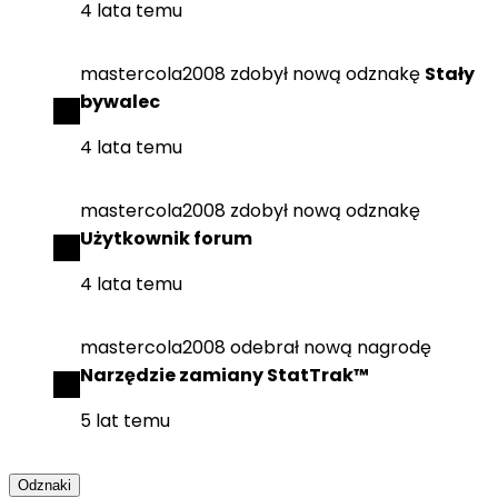
4 lata temu
mastercola2008
zdobył
nową odznakę
Stały
bywalec
4 lata temu
mastercola2008
zdobył
nową odznakę
Użytkownik forum
4 lata temu
mastercola2008
odebrał
nową nagrodę
Narzędzie zamiany StatTrak™
5 lat temu
Odznaki