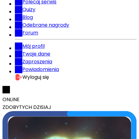
Polecaj serwis
Quizy
Blog
Odebrane nagrody
Forum
Mój profil
Twoje dane
Zaproszenia
Powiadomienia
Wyloguj się
ONLINE
ZDOBYTYCH DZISIAJ