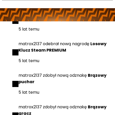
matrox2137
odebrał
nową nagrodę
Losowy
klucz STEAM
5 lat temu
matrox2137
odebrał
nową nagrodę
Losowy
Klucz Steam PREMIUM
5 lat temu
matrox2137
zdobył
nową odznakę
Brązowy
puchar
5 lat temu
matrox2137
zdobył
nową odznakę
Brązowy
gracz