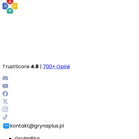
TrustScore
4.8
|
700+ Opinii
kontakt@grynaplus.pl
GryNaPlus