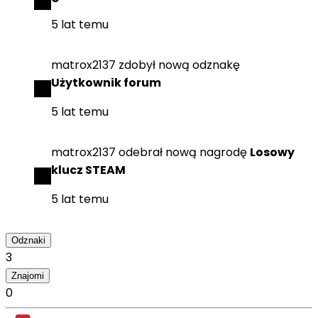
5 lat temu
matrox2137
zdobył
nową odznakę
Użytkownik forum
5 lat temu
matrox2137
odebrał
nową nagrodę
Losowy
klucz STEAM
5 lat temu
Odznaki
3
Znajomi
0