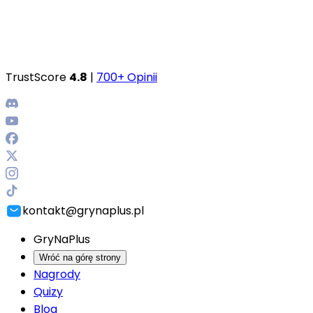
TrustScore
4.8
|
700+ Opinii
kontakt@grynaplus.pl
GryNaPlus
Wróć na górę strony
Nagrody
Quizy
Blog