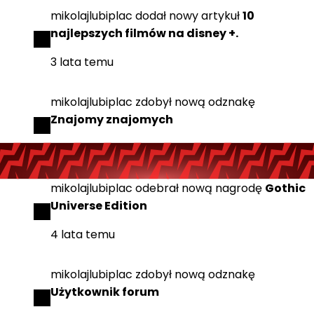
mikolajlubiplac
dodał
nowy artykuł
10
najlepszych filmów na disney +.
3 lata temu
mikolajlubiplac
zdobył
nową odznakę
Znajomy znajomych
4 lata temu
mikolajlubiplac
odebrał
nową nagrodę
Gothic
Universe Edition
4 lata temu
mikolajlubiplac
zdobył
nową odznakę
Użytkownik forum