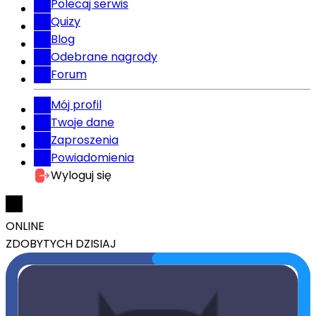
Polecaj serwis
Quizy
Blog
Odebrane nagrody
Forum
Mój profil
Twoje dane
Zaproszenia
Powiadomienia
Wyloguj się
ONLINE
ZDOBYTYCH DZISIAJ