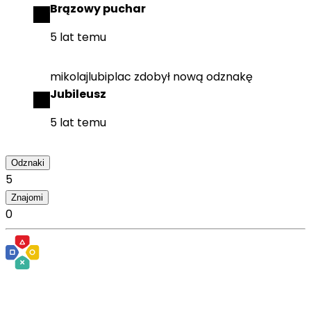
Brązowy puchar
5 lat temu
mikolajlubiplac
zdobył
nową odznakę
Jubileusz
5 lat temu
Odznaki
5
Znajomi
0