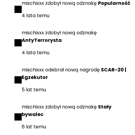
mischixxx
zdobył
nową odznakę
Popularność
4 lata temu
mischixxx
zdobył
nową odznakę
AntyTerrorysta
4 lata temu
mischixxx
odebrał
nową nagrodę
SCAR-20 |
Egzekutor
5 lat temu
mischixxx
zdobył
nową odznakę
Stały
bywalec
6 lat temu