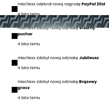
mischixxx
odebrał
nową nagrodę
PayPal 20zł
4 lata temu
mischixxx
zdobył
nową odznakę
Srebrny
puchar
4 lata temu
mischixxx
zdobył
nową odznakę
Jubileusz
4 lata temu
mischixxx
zdobył
nową odznakę
Brązowy
gracz
4 lata temu