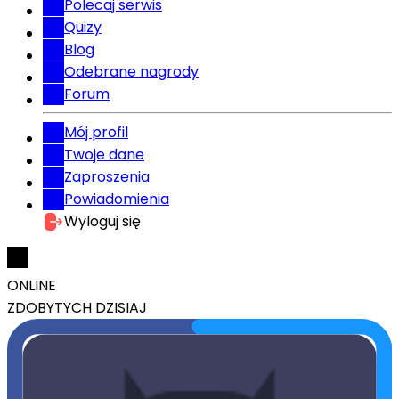
Polecaj serwis
Quizy
Blog
Odebrane nagrody
Forum
Mój profil
Twoje dane
Zaproszenia
Powiadomienia
Wyloguj się
ONLINE
ZDOBYTYCH DZISIAJ