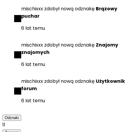
mischixxx
zdobył
nową odznakę
Brązowy
puchar
6 lat temu
mischixxx
zdobył
nową odznakę
Znajomy
znajomych
6 lat temu
mischixxx
zdobył
nową odznakę
Użytkownik
forum
6 lat temu
Odznaki
11