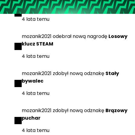
mozanik2021
zdobył
nową odznakę
Jubileusz
4 lata temu
mozanik2021
odebrał
nową nagrodę
Losowy
klucz STEAM
4 lata temu
mozanik2021
zdobył
nową odznakę
Stały
bywalec
4 lata temu
mozanik2021
zdobył
nową odznakę
Brązowy
puchar
4 lata temu