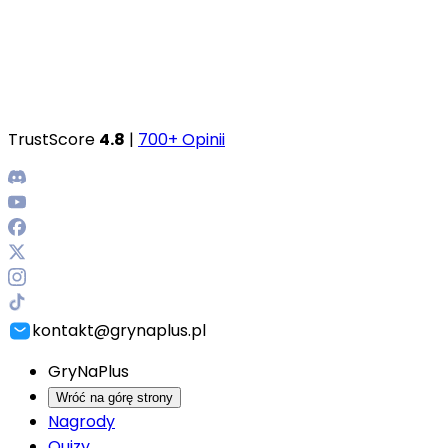
TrustScore
4.8
|
700+ Opinii
kontakt@grynaplus.pl
GryNaPlus
Wróć na górę strony
Nagrody
Quizy