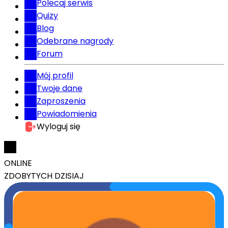
Polecaj serwis
Quizy
Blog
Odebrane nagrody
Forum
Mój profil
Twoje dane
Zaproszenia
Powiadomienia
Wyloguj się
ONLINE
ZDOBYTYCH DZISIAJ