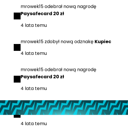
mrowek15
odebrał
nową nagrodę
Paysafecard 20 zł
4 lata temu
mrowek15
zdobył
nową odznakę
Kupiec
4 lata temu
mrowek15
odebrał
nową nagrodę
Paysafecard 20 zł
4 lata temu
mrowek15
zdobył
nową odznakę
Użytkownik
forum
4 lata temu