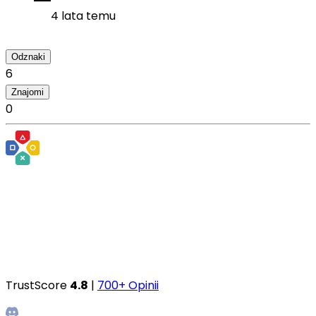
4 lata temu
Odznaki
6
Znajomi
0
TrustScore
4.8
|
700+ Opinii