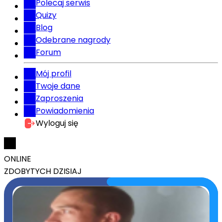
Polecaj serwis
Quizy
Blog
Odebrane nagrody
Forum
Mój profil
Twoje dane
Zaproszenia
Powiadomienia
Wyloguj się
ONLINE
ZDOBYTYCH DZISIAJ