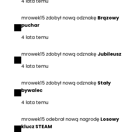
4 lata temu
mrowek15
zdobył
nową odznakę
Brązowy
puchar
4 lata temu
mrowek15
zdobył
nową odznakę
Jubileusz
4 lata temu
mrowek15
zdobył
nową odznakę
Stały
bywalec
4 lata temu
mrowek15
odebrał
nową nagrodę
Losowy
klucz STEAM