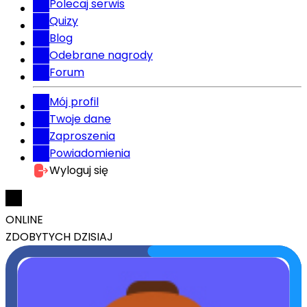
Polecaj serwis
Quizy
Blog
Odebrane nagrody
Forum
Mój profil
Twoje dane
Zaproszenia
Powiadomienia
Wyloguj się
ONLINE
ZDOBYTYCH DZISIAJ