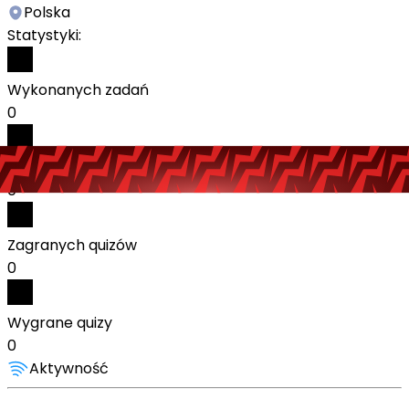
Polska
Statystyki:
Wykonanych zadań
0
Odebranych nagród
0
Zagranych quizów
0
Wygrane quizy
0
Aktywność