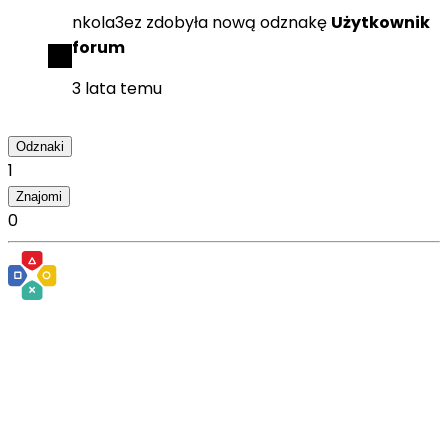
nkola3ez
zdobyła
nową odznakę
Użytkownik
forum
3 lata temu
Odznaki
1
Znajomi
0