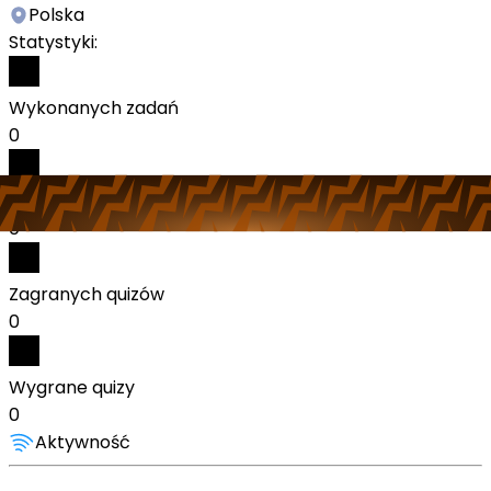
Polska
Statystyki:
Wykonanych zadań
0
Odebranych nagród
0
Zagranych quizów
0
Wygrane quizy
0
Aktywność