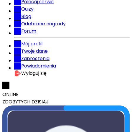
Polecaj serwis
Quizy
Blog
Odebrane nagrody
Forum
Mój profil
Twoje dane
Zaproszenia
Powiadomienia
Wyloguj się
ONLINE
ZDOBYTYCH DZISIAJ