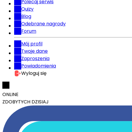
Polecaj serwis
Quizy
Blog
Odebrane nagrody
Forum
Mój profil
Twoje dane
Zaproszenia
Powiadomienia
Wyloguj się
ONLINE
ZDOBYTYCH DZISIAJ