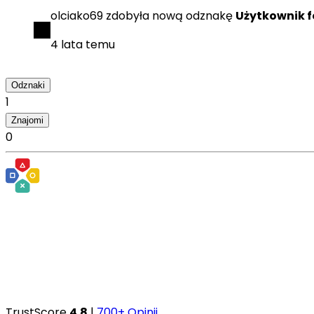
olciako69
zdobyła
nową odznakę
Użytkownik 
4 lata temu
Odznaki
1
Znajomi
0
TrustScore
4.8
|
700+ Opinii