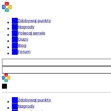
Zdobywaj punkty
Nagrody
Polecaj serwis
Quizy
Blog
Forum
Zdobywaj punkty
Nagrody