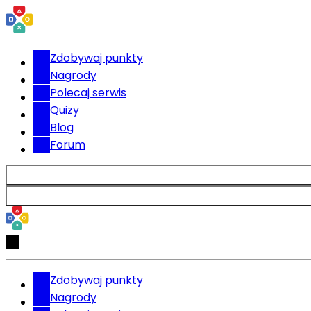
Zdobywaj punkty
Nagrody
Polecaj serwis
Quizy
Blog
Forum
Zdobywaj punkty
Nagrody