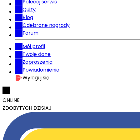
Polecaj serwis
Quizy
Blog
Odebrane nagrody
Forum
Mój profil
Twoje dane
Zaproszenia
Powiadomienia
Wyloguj się
ONLINE
ZDOBYTYCH DZISIAJ