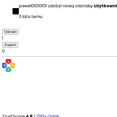
pawel01010101
zdobył
nową odznakę
Użytkowni
3 lata temu
Odznaki
1
Znajomi
0
TrustScore
4.8
|
700+ Opinii