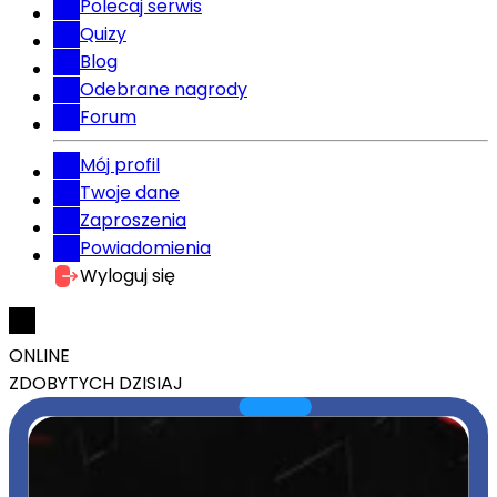
Polecaj serwis
Quizy
Blog
Odebrane nagrody
Forum
Mój profil
Twoje dane
Zaproszenia
Powiadomienia
Wyloguj się
ONLINE
ZDOBYTYCH DZISIAJ