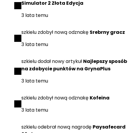
Simulator 2 Złota Edycja
3 lata temu
szkielu
zdobył
nową odznakę
Srebrny gracz
3 lata temu
szkielu
dodał
nowy artykuł
Najlepszy sposób
na zdobycie punktów na GrynaPlus
3 lata temu
szkielu
zdobył
nową odznakę
Kofeina
3 lata temu
szkielu
odebrał
nową nagrodę
Paysafecard