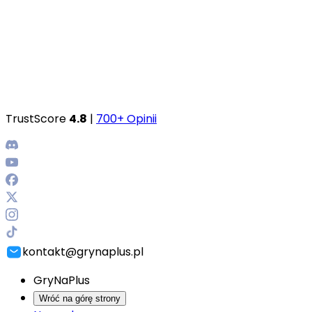
TrustScore
4.8
|
700+ Opinii
kontakt@grynaplus.pl
GryNaPlus
Wróć na górę strony