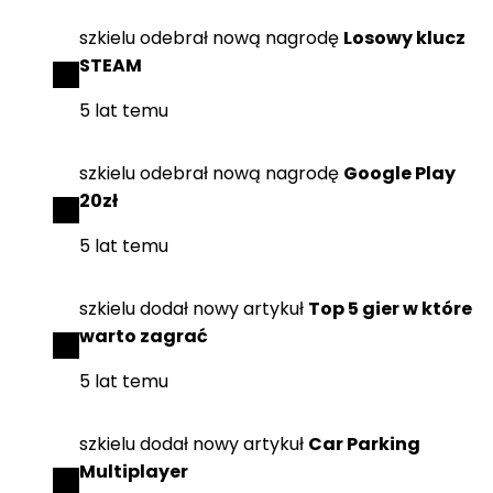
szkielu
odebrał
nową nagrodę
Losowy klucz
STEAM
5 lat temu
szkielu
odebrał
nową nagrodę
Google Play
20zł
5 lat temu
szkielu
dodał
nowy artykuł
Top 5 gier w które
warto zagrać
5 lat temu
szkielu
dodał
nowy artykuł
Car Parking
Multiplayer