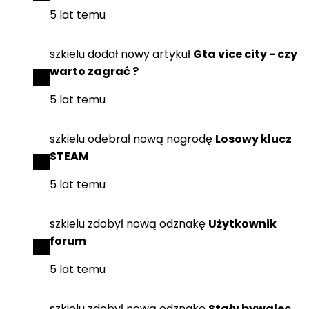
5 lat temu
szkielu
dodał
nowy artykuł
Gta vice city - czy
warto zagrać ?
5 lat temu
szkielu
odebrał
nową nagrodę
Losowy klucz
STEAM
5 lat temu
szkielu
zdobył
nową odznakę
Użytkownik
forum
5 lat temu
szkielu
zdobył
nową odznakę
Stały bywalec