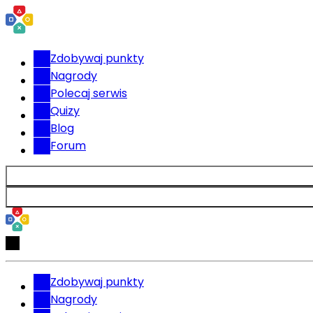
Zdobywaj punkty
Nagrody
Polecaj serwis
Quizy
Blog
Forum
Zdobywaj punkty
Nagrody