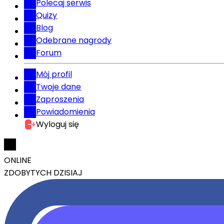
Polecaj serwis
Quizy
Blog
Odebrane nagrody
Forum
Mój profil
Twoje dane
Zaproszenia
Powiadomienia
Wyloguj się
ONLINE
ZDOBYTYCH DZISIAJ