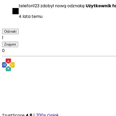
telefon123
zdobył
nową odznakę
Użytkownik f
4 lata temu
Odznaki
1
Znajomi
0
TrustScore
4.8
|
700+ Opinii