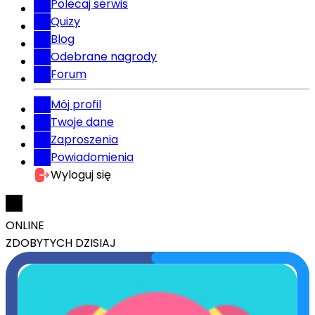
Polecaj serwis
Quizy
Blog
Odebrane nagrody
Forum
Mój profil
Twoje dane
Zaproszenia
Powiadomienia
Wyloguj się
ONLINE
ZDOBYTYCH DZISIAJ