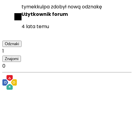
tymekkulpa
zdobył
nową odznakę
Użytkownik forum
4 lata temu
Odznaki
1
Znajomi
0