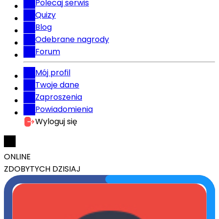
Polecaj serwis
Quizy
Blog
Odebrane nagrody
Forum
Mój profil
Twoje dane
Zaproszenia
Powiadomienia
Wyloguj się
ONLINE
ZDOBYTYCH DZISIAJ