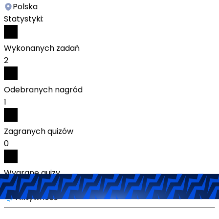
Polska
Statystyki:
Wykonanych zadań
2
Odebranych nagród
1
Zagranych quizów
0
Wygrane quizy
0
Aktywność