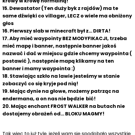
krowy w krowę normalną!
15. Dewastator (Ten duży byk z rajdów) ma te
same dźwięki co villager, LECZ o wiele ma obniżony
głos
16. Pierwszy slab w minecraft był z... DIRTA!
17. Aby mieć waypointy BEZ MODYFIKACJI, trzeba
mieć mapę i banner, następnie banner jakoś
nazwać i dać w miejscu gdzie chcemy waypointa (
postawić ), następnie mapą klikamy na ten
banner i mamy waypointa :)
18. Stawiając szkło na lawie jesteśmy w stanie
zobaczyć co się kryje pod nią!
19. Mając dynie na głowe, możemy patrząc na
endermana, a on nas nie będzie bić!
20. Mając enchant FROST WALKER na butach nie
dostajemy obrażeń od... BLOKU MAGMY!
Tak więc to już tyle. jeżeli wam się spodobało wszystkie