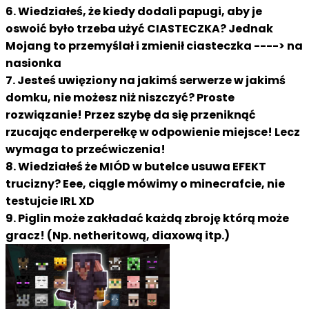
6. Wiedziałeś, że kiedy dodali papugi, aby je
oswoić było trzeba użyć CIASTECZKA? Jednak
Mojang to przemyślał i zmienił ciasteczka ----> na
nasionka
7. Jesteś uwięziony na jakimś serwerze w jakimś
domku, nie możesz niż niszczyć? Proste
rozwiązanie! Przez szybę da się przeniknąć
rzucając enderperełkę w odpowienie miejsce! Lecz
wymaga to przećwiczenia!
8. Wiedziałeś że MIÓD w butelce usuwa EFEKT
trucizny? Eee, ciągle mówimy o minecrafcie, nie
testujcie IRL XD
9. Piglin może zakładać każdą zbroję którą może
gracz! (Np. netheritową, diaxową itp.)