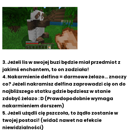
3. Jeżeli lis w swojej buzi będzie miał przedmiot z
jakimś enchantem, to on zadziała!
4. Nakarmienie delfina = darmowe żelazo... znaczy
co? Jeżeli nakramisz delfina zaprowadzi cię on do
najbliższego statku gdzie będziesz w stanie
zdobyć żelazo : D (Prawdopodobnie wymaga
nakarmieniem dorszem)
5. Jeżeli użądli cię pszczoła, to żądło zostanie w
twojej postaci! (widać nawet na efekcie
niewidzialności)