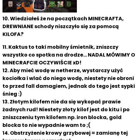
10. Wiedziałeś że na początkach MINECRAFTA,
DREWNIANE schody niszczyło się za pomocą
KILOFA?
11. Kaktus to taki mobilny śmietnik, zniszczy
wszystko co spotka na drodze... NADAL MÓWIMY O
MINECRAFCIE OCZYWIŚCIE xD!
12. Aby mieć wodę w netherze, wystarczy użyć
kociołka i wlać do niego wodę, niestety nie obroni
to przed fall damagiem, jednak do tego jest sypki
śnieg :)
13. Złotym kilofem nie da się wykopać prawie
żadnych rud! Niestety złoty kilof jest do kitu i po
zniszczeniu tym kilofem np. iron blocka, gold
blocka to nie wypadnie wam to ;(
14. Obstrzyżenie krowy grzybowej = zamianę tej