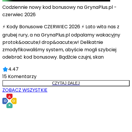
Codziennie nowy kod bonusowy na GrynaPlus.pl -
czerwiec 2026
⚡ Kody Bonusowe CZERWIEC 2026 ⚡ Lato wita nas z
grubej rury, a na GrynaPlus.pl odpalamy wakacyjny
protok&oacute;ł drop&oacute;w! Delikatnie
zmodyfikowaliśmy system, abyście mogli szybciej
odebrać kod bonusowy. Bądźcie czujni, skan
4.47
15
Komentarzy
CZYTAJ DALEJ
ZOBACZ WSZYSTKIE