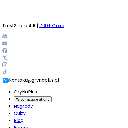
TrustScore
4.8
|
700+ Opinii
kontakt@grynaplus.pl
GryNaPlus
Wróć na górę strony
Nagrody
Quizy
Blog
Forum