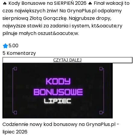
🔥 Kody Bonusowe na SIERPIEŃ 2026 🔥 Finał wakacji to
czas największych żniw! Na GrynaPlus.pl odpalamy
sierpniową Złotą Gorączkę. Najgrubsze dropy,
najwyższe stawki za zadania i system, kt&oacute;ry
pilnuje małych oszust&oacute;w.
5.00
5
Komentarzy
CZYTAJ DALEJ
Codziennie nowy kod bonusowy na GrynaPlus.pl -
lipiec 2026