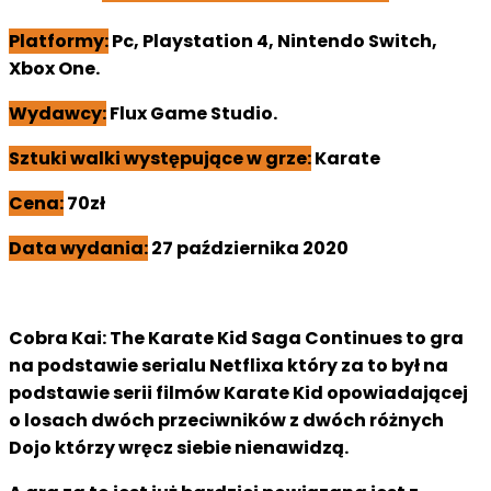
Platformy:
Pc, Playstation 4, Nintendo Switch,
Xbox One.
Wy
dawcy:
Flux Game Studio.
Sztuki walki występujące w grze:
Karate
Cena:
70zł
Data wydania:
27 października 2020
Cobra Kai: The Karate Kid Saga Continues to gra
na podstawie serialu Netflixa który za to był na
podstawie serii filmów Karate Kid opowiadającej
o losach dwóch przeciwników z dwóch różnych
Dojo którzy wręcz siebie nienawidzą.