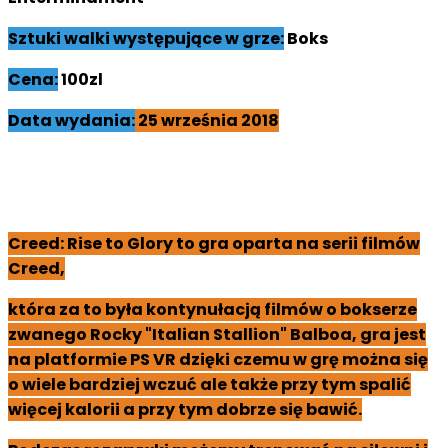
Sztuki walki występujące w grze:
Boks
Cena:
100zl
Data wydania
:
25
września 2018
Creed: Rise to Glory to gra oparta na serii filmów
Creed,
która za to była kontynułacją filmów o bokserze
zwanego Rocky "Italian Stallion" Balboa, gra jest
na platformie PS VR dzięki czemu w grę można się
o wiele bardziej wczuć ale także przy tym spalić
więcej kalorii a przy tym dobrze się bawić.