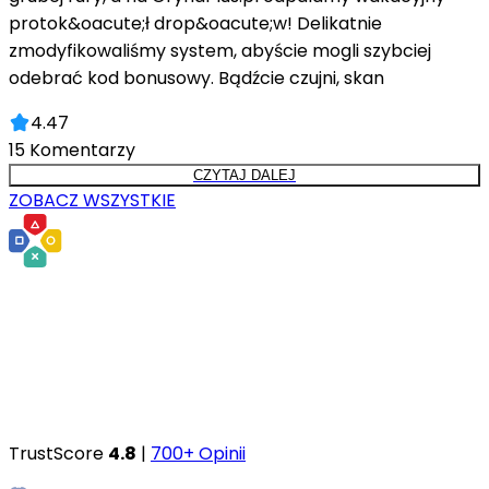
protok&oacute;ł drop&oacute;w! Delikatnie
zmodyfikowaliśmy system, abyście mogli szybciej
odebrać kod bonusowy. Bądźcie czujni, skan
4.47
15
Komentarzy
CZYTAJ DALEJ
ZOBACZ WSZYSTKIE
TrustScore
4.8
|
700+ Opinii