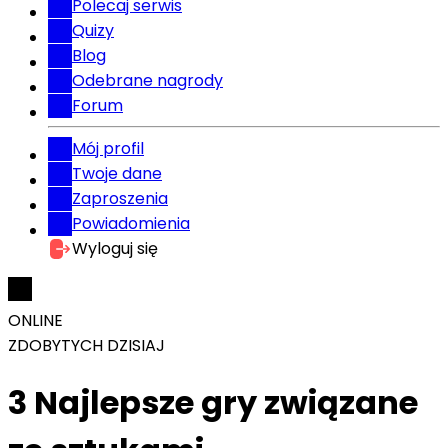
Polecaj serwis
Quizy
Blog
Odebrane nagrody
Forum
Mój profil
Twoje dane
Zaproszenia
Powiadomienia
Wyloguj się
ONLINE
ZDOBYTYCH DZISIAJ
3 Najlepsze gry związane