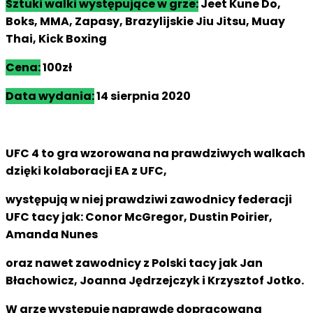
Sztuki walki występujące w grze:
Jeet Kune Do,
Boks, MMA, Zapasy, Brazylijskie Jiu Jitsu, Muay
Thai, Kick Boxing
Cena:
100zł
Data wydania:
14 sierpnia 2020
UFC 4 to gra wzorowana na prawdziwych walkach
dzięki kolaboracji EA z UFC,
występują w niej prawdziwi zawodnicy federacji
UFC tacy jak: Conor McGregor, Dustin Poirier,
Amanda Nunes
oraz nawet zawodnicy z Polski tacy jak Jan
Błachowicz, Joanna Jędrzejczyk i Krzysztof Jotko.
W grze występuje naprawdę dopracowana