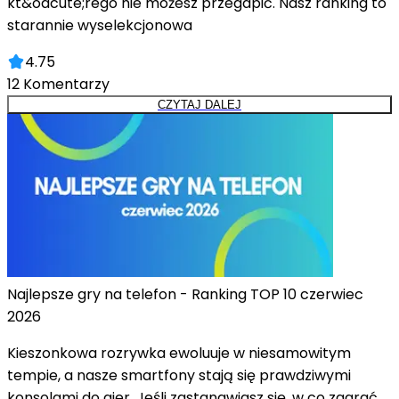
kt&oacute;rego nie możesz przegapić. Nasz ranking to
starannie wyselekcjonowa
4.75
12
Komentarzy
CZYTAJ DALEJ
Najlepsze gry na telefon - Ranking TOP 10 czerwiec
2026
Kieszonkowa rozrywka ewoluuje w niesamowitym
tempie, a nasze smartfony stają się prawdziwymi
konsolami do gier. Jeśli zastanawiasz się, w co zagrać