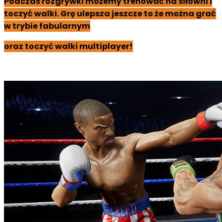
Podczas rozgrywki możemy trenować na siłowni i
toczyć walki. Grę ulepsza jeszcze to że można grać
w trybie fabularnym
oraz toczyć walki multiplayer!