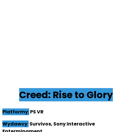
Creed: Rise to Glory
Platformy:
PS VR
Wy
dawcy:
Survivos, Sony Interactive
Enterminament