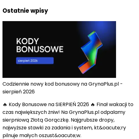
Ostatnie wpisy
Codziennie nowy kod bonusowy na GrynaPlus.pl -
sierpień 2026
🔥 Kody Bonusowe na SIERPIEŃ 2026 🔥 Finał wakacji to
czas największych żniw! Na GrynaPlus.pl odpalamy
sierpniową Złotą Gorączkę. Najgrubsze dropy,
najwyższe stawki za zadania i system, kt&oacute;ry
pilnuje małych oszust&oacute;w.