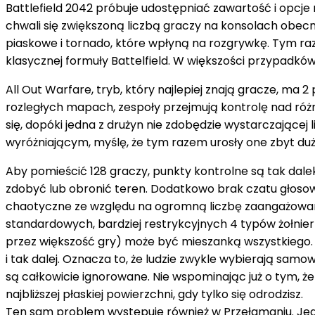
Battlefield 2042 próbuje udostępniać zawartość i opcje 
chwali się zwiększoną liczbą graczy na konsolach obecne
piaskowe i tornado, które wpłyną na rozgrywkę. Tym ra
klasycznej formuły Battelfield. W większości przypadków
All Out Warfare, tryb, który najlepiej znają gracze, ma
rozległych mapach, zespoły przejmują kontrolę nad różn
się, dopóki jedna z drużyn nie zdobędzie wystarczające
wyróżniającym, myślę, że tym razem urosły one zbyt du
Aby pomieścić 128 graczy, punkty kontrolne są tak dalek
zdobyć lub obronić teren. Dodatkowo brak czatu głosow
chaotyczne ze względu na ogromną liczbę zaangażowanyc
standardowych, bardziej restrykcyjnych 4 typów żołnier
przez większość gry) może być mieszanką wszystkiego
i tak dalej. Oznacza to, że ludzie zwykle wybierają samo
są całkowicie ignorowane. Nie wspominając już o tym, że
najbliższej płaskiej powierzchni, gdy tylko się odrodzisz.
Ten sam problem występuje również w Przełamaniu. Jedna