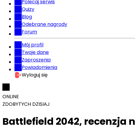
Polecaj serwis
Quizy
Blog
Odebrane nagrody
Forum
Mój profil
Twoje dane
Zaproszenia
Powiadomienia
Wyloguj się
ONLINE
ZDOBYTYCH DZISIAJ
Battlefield 2042, recenzja 