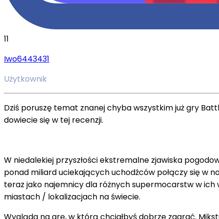
11
Iwo6443431
Użytkownik
Dziś poruszę temat znanej chyba wszystkim już gry Battl
dowiecie się w tej recenzji.
W niedalekiej przyszłości ekstremalne zjawiska pogodow
ponad miliard uciekających uchodźców połączy się w no
teraz jako najemnicy dla różnych supermocarstw w ich
miastach / lokalizacjach na świecie.
Wygląda na grę, w którą chciałbyś dobrze zagrać. Mikstura