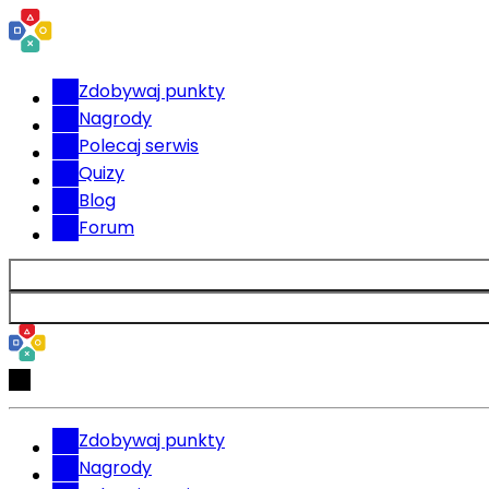
Zdobywaj punkty
Nagrody
Polecaj serwis
Quizy
Blog
Forum
Zdobywaj punkty
Nagrody