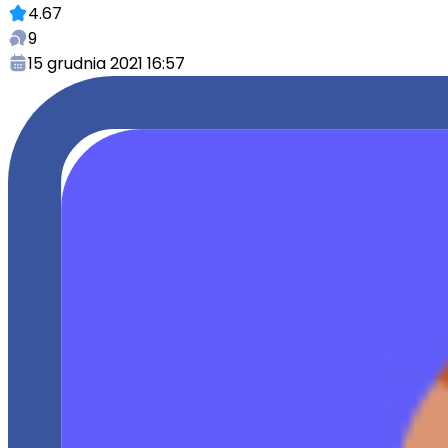
4.67
9
15 grudnia 2021 16:57