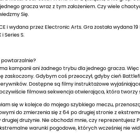
dla jednego gracza wraz z tym założeniem. Czy wiele chao
iedzmy Się.
CE i wydana przez Electronic Arts. Gra została wydana 19
i Series S.
k powtarzalnie?
ie ma kampanii ani żadnego trybu dla jednego gracza. Wi
 zaskoczony. Gdybym coś przeoczył, gdyby cień Battlefi
rzerywników. Dostępne są filmy instruktażowe wyjaśniają
oczywiście filmowa sekwencja otwierająca, która tworzy ś
tawiam się w kolejce do mojego szybkiego meczu, przenosz
wymi do zmierzenia się z 64 po drugiej stronie z ekstrema
drugiej drużynie. Nie obchodzi mnie, czy reprezentujesz Po
stremalne warunki pogodowe, których wcześniej nie widz