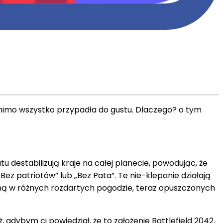
e mimo wszystko przypadła do gustu. Dlaczego? o tym
destabilizują kraje na całej planecie, powodując, że
 patriotów” lub „Bez Pata”. Te nie-klepanie działają
ną w różnych rozdartych pogodzie, teraz opuszczonych
 gdybym ci powiedział, że to założenie Battlefield 2042.