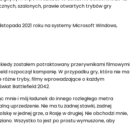
tycznych, szalonych, prawie otwartych trybów gry
 listopada 2021 roku na systemy Microsoft Windows,
ęc kiedy zostałem potraktowany przerywnikami filmowymi
eld rozpoczął kampanię. W przypadku gry, która nie ma
ce różne tryby, filmy wprowadzające o każdym
wiat Battlefield 2042.
ąc mnie i mój ładunek do innego rozległego metra
lną uprzedzenie. Nie ma tu żadnej stawki, żadnej
lskę w jednej grze, a Rosję w drugiej. Nie obchodzi mnie,
iano. Wszystko to jest po prostu wymuszone, aby