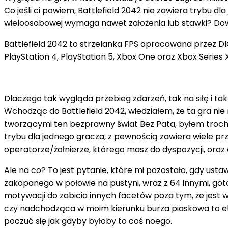
Co jeśli ci powiem, Battlefield 2042 nie zawiera trybu 
wieloosobowej wymaga nawet założenia lub stawki? Dow
Battlefield 2042 to strzelanka FPS opracowana przez DI
PlayStation 4, PlayStation 5, Xbox One oraz Xbox Series X 
Dlaczego tak wygląda przebieg zdarzeń, tak na siłę i ta
Wchodząc do Battlefield 2042, wiedziałem, że ta gra n
tworzącymi ten bezprawny świat Bez Pata, byłem trochę
trybu dla jednego gracza, z pewnością zawiera wiele p
operatorze/żołnierze, którego masz do dyspozycji, oraz 
Ale na co? To jest pytanie, które mi pozostało, gdy us
zakopanego w połowie na pustyni, wraz z 64 innymi, goto
motywacji do zabicia innych facetów poza tym, że jest w 
czy nadchodząca w moim kierunku burza piaskowa to ek
poczuć się jak gdyby byłoby to coś noego.