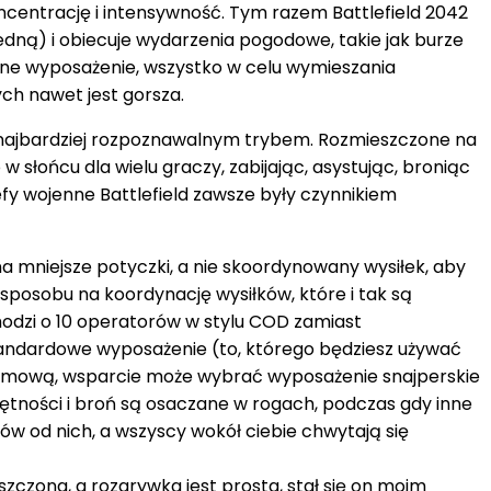
oncentrację i intensywność. Tym razem Battlefield 2042
edną) i obiecuje wydarzenia pogodowe, takie jak burze
lne wyposażenie, wszystko w celu wymieszania
ych nawet jest gorsza.
est najbardziej rozpoznawalnym trybem. Rozmieszczone na
słońcu dla wielu graczy, zabijając, asystując, broniąc
fy wojenne Battlefield zawsze były czynnikiem
na mniejsze potyczki, a nie skoordynowany wysiłek, aby
sposobu na koordynację wysiłków, które i tak są
hodzi o 10 operatorów w stylu COD zamiast
standardowe wyposażenie (to, którego będziesz używać
urmową, wsparcie może wybrać wyposażenie snajperskie
ejętności i broń są osaczane w rogach, podczas gdy inne
ów od nich, a wszyscy wokół ciebie chwytają się
zczona, a rozgrywka jest prosta, stał się on moim