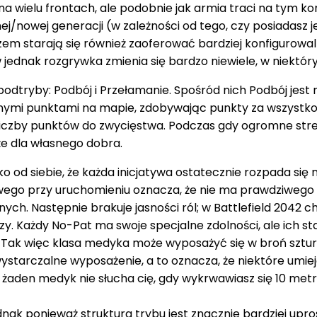
na wielu frontach, ale podobnie jak armia traci na tym k
j/nowej generacji (w zależności od tego, czy posiadasz j
zem starają się również zaoferować bardziej konfigurowa
 jednak rozgrywka zmienia się bardzo niewiele, w niektór
 2 podtryby: Podbój i Przełamanie. Spośród nich Podbój j
ymi punktami na mapie, zdobywając punkty za wszystko w 
j liczby punktów do zwycięstwa. Podczas gdy ogromne stre
że dla własnego dobra.
o od siebie, że każda inicjatywa ostatecznie rozpada się 
ego przy uruchomieniu oznacza, że ​​nie ma prawdziwego 
h. Następnie brakuje jasności ról; w Battlefield 2042 c
zy. Każdy No-Pat ma swoje specjalne zdolności, ale ich 
. Tak więc klasa medyka może wyposażyć się w broń szt
wystarczalne wyposażenie, a to oznacza, że ​​niektóre umi
 żaden medyk nie słucha cię, gdy wykrwawiasz się 10 metr
k ponieważ struktura trybu jest znacznie bardziej upros