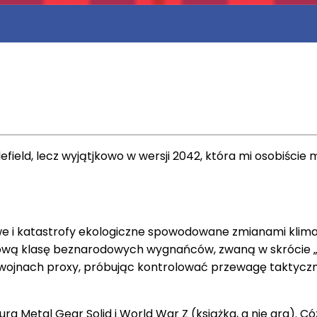
efield, lecz wyjątjkowo w wersji 2042, która mi osobiści
e i katastrofy ekologiczne spowodowane zmianami klimatu 
wą klasę beznarodowych wygnańców, zwaną w skrócie „Bez
 wojnach proxy, próbując kontrolować przewagę taktycz
 Metal Gear Solid i World War Z (książka, a nie gra). Cóż,