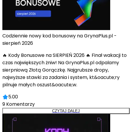
Codziennie nowy kod bonusowy na GrynaPlus.pl -
sierpień 2026
🔥 Kody Bonusowe na SIERPIEŃ 2026 🔥 Finał wakacji to
czas największych żniw! Na GrynaPlus.pl odpalamy
sierpniową Złotą Gorączkę. Najgrubsze dropy,
najwyższe stawki za zadania i system, kt&oacute;ry
pilnuje małych oszust&oacute;w.
5.00
9
Komentarzy
CZYTAJ DALEJ