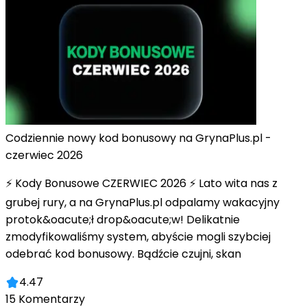
Codziennie nowy kod bonusowy na GrynaPlus.pl -
czerwiec 2026
⚡ Kody Bonusowe CZERWIEC 2026 ⚡ Lato wita nas z
grubej rury, a na GrynaPlus.pl odpalamy wakacyjny
protok&oacute;ł drop&oacute;w! Delikatnie
zmodyfikowaliśmy system, abyście mogli szybciej
odebrać kod bonusowy. Bądźcie czujni, skan
4.47
15
Komentarzy