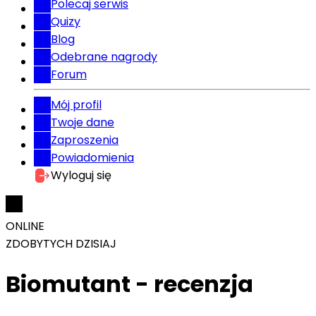
Polecaj serwis
Quizy
Blog
Odebrane nagrody
Forum
Mój profil
Twoje dane
Zaproszenia
Powiadomienia
Wyloguj się
ONLINE
ZDOBYTYCH DZISIAJ
Biomutant - recenzja