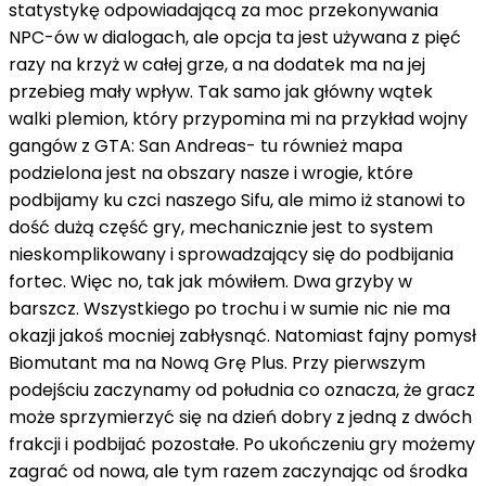
statystykę odpowiadającą za moc przekonywania
NPC-ów w dialogach, ale opcja ta jest używana z pięć
razy na krzyż w całej grze, a na dodatek ma na jej
przebieg mały wpływ. Tak samo jak główny wątek
walki plemion, który przypomina mi na przykład wojny
gangów z GTA: San Andreas- tu również mapa
podzielona jest na obszary nasze i wrogie, które
podbijamy ku czci naszego Sifu, ale mimo iż stanowi to
dość dużą część gry, mechanicznie jest to system
nieskomplikowany i sprowadzający się do podbijania
fortec. Więc no, tak jak mówiłem. Dwa grzyby w
barszcz. Wszystkiego po trochu i w sumie nic nie ma
okazji jakoś mocniej zabłysnąć. Natomiast fajny pomysł
Biomutant ma na Nową Grę Plus. Przy pierwszym
podejściu zaczynamy od południa co oznacza, że gracz
może sprzymierzyć się na dzień dobry z jedną z dwóch
frakcji i podbijać pozostałe. Po ukończeniu gry możemy
zagrać od nowa, ale tym razem zaczynając od środka