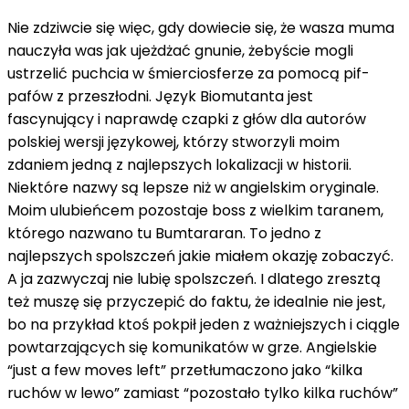
Nie zdziwcie się więc, gdy dowiecie się, że wasza muma
nauczyła was jak ujeżdżać gnunie, żebyście mogli
ustrzelić puchcia w śmierciosferze za pomocą pif-
pafów z przeszłodni. Język Biomutanta jest
fascynujący i naprawdę czapki z głów dla autorów
polskiej wersji językowej, którzy stworzyli moim
zdaniem jedną z najlepszych lokalizacji w historii.
Niektóre nazwy są lepsze niż w angielskim oryginale.
Moim ulubieńcem pozostaje boss z wielkim taranem,
którego nazwano tu Bumtararan. To jedno z
najlepszych spolszczeń jakie miałem okazję zobaczyć.
A ja zazwyczaj nie lubię spolszczeń. I dlatego zresztą
też muszę się przyczepić do faktu, że idealnie nie jest,
bo na przykład ktoś pokpił jeden z ważniejszych i ciągle
powtarzających się komunikatów w grze. Angielskie
“just a few moves left” przetłumaczono jako “kilka
ruchów w lewo” zamiast “pozostało tylko kilka ruchów”