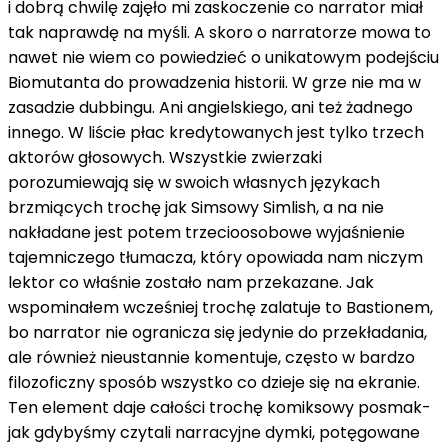
i dobrą chwilę zajęło mi zaskoczenie co narrator miał
tak naprawdę na myśli. A skoro o narratorze mowa to
nawet nie wiem co powiedzieć o unikatowym podejściu
Biomutanta do prowadzenia historii. W grze nie ma w
zasadzie dubbingu. Ani angielskiego, ani też żadnego
innego. W liście płac kredytowanych jest tylko trzech
aktorów głosowych. Wszystkie zwierzaki
porozumiewają się w swoich własnych językach
brzmiących trochę jak Simsowy Simlish, a na nie
nakładane jest potem trzecioosobowe wyjaśnienie
tajemniczego tłumacza, który opowiada nam niczym
lektor co właśnie zostało nam przekazane. Jak
wspominałem wcześniej trochę zalatuje to Bastionem,
bo narrator nie ogranicza się jedynie do przekładania,
ale również nieustannie komentuje, często w bardzo
filozoficzny sposób wszystko co dzieje się na ekranie.
Ten element daje całości trochę komiksowy posmak-
jak gdybyśmy czytali narracyjne dymki, potęgowane