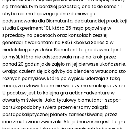
się zmienia, tym bardziej pozostają one takie same.” I
chyba nie ma lepszego jednozdaniowego
podsumowania dla Biomutanta, debiutanckiej produkcji
studia Experiment 101, która 25 maja pojawi się w
sprzedaży na pecetach oraz konsolach zeszłej
generacji z wariantami na PS5 i Xboksa Series X w
niedalekiej przyszłości. Biomutant to gra dziwna. I jest
to myśl, która nie odstępowała mnie na krok przez
ponad 20 godzin jakie zajęło mi jej pierwsze ukończenie.
Grając czułem się jak gdyby do blendera wrzucono sto
różnych pomysłów, które po wypiciu uderzają z taką
mocą, że człowiek sam nie wie czy mu smakuje, czy nie.
U podstaw jest to kolejna gra action-adventure w
otwartym świecie. Jako tytułowy biomutant- szopo-
borsukopodobny zwierz przemierzamy zakątki
postapokaliptycznej planety zamieszkiwanej przez
inne zmutowane zwierzaki. Ale jednocześnie jest to gra
łapiąca za ogon tyle srok, że po napisach końcowych