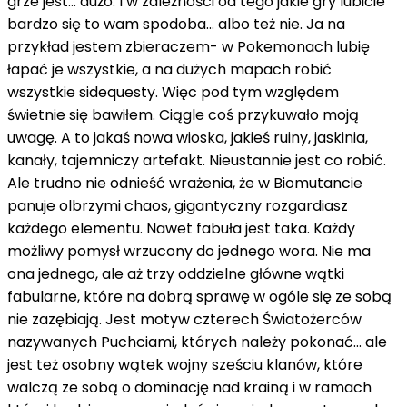
grze jest… dużo. I w zależności od tego jakie gry lubicie
bardzo się to wam spodoba… albo też nie. Ja na
przykład jestem zbieraczem- w Pokemonach lubię
łapać je wszystkie, a na dużych mapach robić
wszystkie sidequesty. Więc pod tym względem
świetnie się bawiłem. Ciągle coś przykuwało moją
uwagę. A to jakaś nowa wioska, jakieś ruiny, jaskinia,
kanały, tajemniczy artefakt. Nieustannie jest co robić.
Ale trudno nie odnieść wrażenia, że w Biomutancie
panuje olbrzymi chaos, gigantyczny rozgardiasz
każdego elementu. Nawet fabuła jest taka. Każdy
możliwy pomysł wrzucony do jednego wora. Nie ma
ona jednego, ale aż trzy oddzielne główne wątki
fabularne, które na dobrą sprawę w ogóle się ze sobą
nie zazębiają. Jest motyw czterech Światożerców
nazywanych Puchciami, których należy pokonać… ale
jest też osobny wątek wojny sześciu klanów, które
walczą ze sobą o dominację nad krainą i w ramach