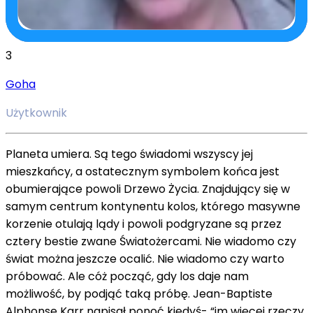
3
Goha
Użytkownik
Planeta umiera. Są tego świadomi wszyscy jej
mieszkańcy, a ostatecznym symbolem końca jest
obumierające powoli Drzewo Życia. Znajdujący się w
samym centrum kontynentu kolos, którego masywne
korzenie otulają lądy i powoli podgryzane są przez
cztery bestie zwane Światożercami. Nie wiadomo czy
świat można jeszcze ocalić. Nie wiadomo czy warto
próbować. Ale cóż począć, gdy los daje nam
możliwość, by podjąć taką próbę. Jean-Baptiste
Alphonse Karr napisał ponoć kiedyś- “im więcej rzeczy