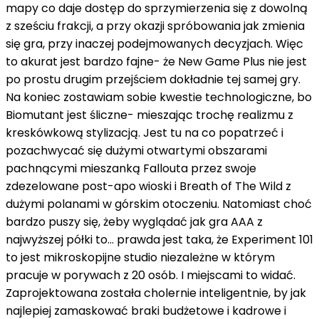
mapy co daje dostęp do sprzymierzenia się z dowolną
z sześciu frakcji, a przy okazji spróbowania jak zmienia
się gra, przy inaczej podejmowanych decyzjach. Więc
to akurat jest bardzo fajne- że New Game Plus nie jest
po prostu drugim przejściem dokładnie tej samej gry.
Na koniec zostawiam sobie kwestie technologiczne, bo
Biomutant jest śliczne- mieszając trochę realizmu z
kreskówkową stylizacją. Jest tu na co popatrzeć i
pozachwycać się dużymi otwartymi obszarami
pachnącymi mieszanką Fallouta przez swoje
zdezelowane post-apo wioski i Breath of The Wild z
dużymi polanami w górskim otoczeniu. Natomiast choć
bardzo puszy się, żeby wyglądać jak gra AAA z
najwyższej półki to… prawda jest taka, że Experiment 101
to jest mikroskopijne studio niezależne w którym
pracuje w porywach z 20 osób. I miejscami to widać.
Zaprojektowana została cholernie inteligentnie, by jak
najlepiej zamaskować braki budżetowe i kadrowe i