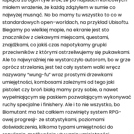
miałem wrażenie, że każdą zdążyłem w sumie co
najwyżej musnąć. No bo mamy tu wszystko to co w
standardowych open-worldach, na przykład Ubisoftu.
Biegamy po wielkiej mapie, na ekranie jest sto
znaczników z ciekawymi miejscami, questami,
znajdźkami, co jakiś czas napotykamy grupki
przeciwników z którymi ostrzeliwujemy się pukawkami.
Ale to najwyraźniej nie wystarczyło autorom, bo w grze
oprócz strzelania, jest też cały system walki wręcz
nazywany “wung-fu” wraz prostymi drzewkami
umiejętności, kombosami zależnymi od tego jaki
pistolet czy broń białą mamy przy sobie, a nawet
wypełniającym się paskiem pozwalającym wykonywać
ruchy specjalne i finishery. Ale i to nie wszystko, bo
Biomutant ma też całkiem rozwinięty system RPG-
owej progresji- ze statystykami, poziomami
doświadczenia, kilkoma typami umiejętności do