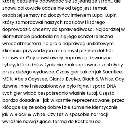
której będziemy opowiadać się za jedną ze stron… ale
znowu całkowicie oddzielnie od tego jest temat
osobistej zemsty na złoczyńcy imieniem Lupa-Lupin,
który zamordował naszych rodziców i którego
doprowadzić chcemy do sprawiedliwości. Najbardziej w
Biomutancie podobała mi się jego schizofreniczna
wręcz atmosfera. To gra o naprawdę unikatowym
klimacie, przywodząca mi na myśl przełom lat 90 i
zerowych. Gdy powstawały naprawdę dziwaczne
tytuły, które dziś w życiu nie zaakceptowane zostałyby
przez dużego wydawce. Czasy gier takich jak Sacrifice,
MDK, Abe’s Odyssee, Giants, Evolva, Black & White. Gdy
dziwne, inne i nieszablonowe było fajne. I sporo DNA
tych gier widać bezpośrednio właśnie tutaj. Często
bardzo dosadnie- jak w karmie reprezentowanej przez
kłócące się ze sobą dobre i złe sumienie identycznie
jak w Black & White. Czy też w sposobie narracji
wyraźnie nawiązującej formą do Bastionu od