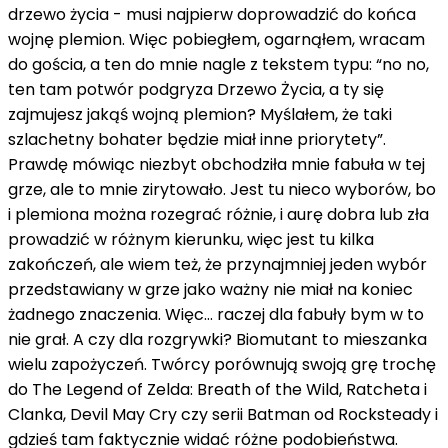
drzewo życia - musi najpierw doprowadzić do końca
wojnę plemion. Więc pobiegłem, ogarnąłem, wracam
do gościa, a ten do mnie nagle z tekstem typu: “no no,
ten tam potwór podgryza Drzewo Życia, a ty się
zajmujesz jakąś wojną plemion? Myślałem, że taki
szlachetny bohater będzie miał inne priorytety”.
Prawdę mówiąc niezbyt obchodziła mnie fabuła w tej
grze, ale to mnie zirytowało. Jest tu nieco wyborów, bo
i plemiona można rozegrać różnie, i aurę dobra lub zła
prowadzić w różnym kierunku, więc jest tu kilka
zakończeń, ale wiem też, że przynajmniej jeden wybór
przedstawiany w grze jako ważny nie miał na koniec
żadnego znaczenia. Więc… raczej dla fabuły bym w to
nie grał. A czy dla rozgrywki? Biomutant to mieszanka
wielu zapożyczeń. Twórcy porównują swoją grę trochę
do The Legend of Zelda: Breath of the Wild, Ratcheta i
Clanka, Devil May Cry czy serii Batman od Rocksteady i
gdzieś tam faktycznie widać różne podobieństwa.