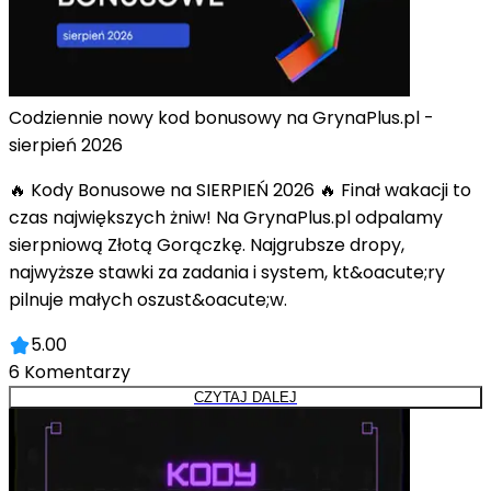
Codziennie nowy kod bonusowy na GrynaPlus.pl -
sierpień 2026
🔥 Kody Bonusowe na SIERPIEŃ 2026 🔥 Finał wakacji to
czas największych żniw! Na GrynaPlus.pl odpalamy
sierpniową Złotą Gorączkę. Najgrubsze dropy,
najwyższe stawki za zadania i system, kt&oacute;ry
pilnuje małych oszust&oacute;w.
5.00
6
Komentarzy
CZYTAJ DALEJ