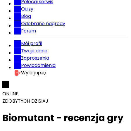
Polecaj serwis
Quizy
Blog
Odebrane nagrody
Forum
Mój profil
Twoje dane
Zaproszenia
Powiadomienia
Wyloguj się
ONLINE
ZDOBYTYCH DZISIAJ
Biomutant - recenzja gry