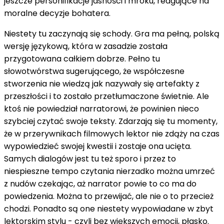
jeszcze personifikacje jasności i mroku, reagujące na
moralne decyzje bohatera.
Niestety tu zaczynają się schody. Gra ma pełną, polską
wersję językową, która w zasadzie została
przygotowana całkiem dobrze. Pełno tu
słowotwórstwa sugerującego, że współczesne
stworzenia nie wiedzą jak nazywały się artefakty z
przeszłości i to zostało przetłumaczone świetnie. Ale
ktoś nie powiedział narratorowi, że powinien nieco
szybciej czytać swoje teksty. Zdarzają się tu momenty,
że w przerywnikach filmowych lektor nie zdąży na czas
wypowiedzieć swojej kwestii i zostaje ona ucięta.
Samych dialogów jest tu też sporo i przez to
niespieszne tempo czytania nierzadko można umrzeć
z nudów czekając, aż narrator powie to co ma do
powiedzenia. Można to przewijać, ale nie o to przecież
chodzi. Ponadto są one niestety wypowiadane w zbyt
lektorskim stylu - czyli bez większych emocji, płasko.