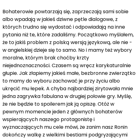
Bohaterowie powtarzają się, zaprzeczają sami sobie
albo wpadają w jakieś dziwne pętle dialogowe, z
których trudno się wydostać i odpowiadają na inne
pytania niż te, które zadaliśmy. Początkowo myślałem,
że to jakiś problem z polską wersją językową, ale nie -
w angielskiej dzieje się to samo. No i mamy też wybory
moralne, którym brak choćby krzty
niejednoznaczności. Czasem są wręcz karykaturalnie
głupie. Jak złapiemy jakieś małe, bezbronne zwierzątko
to mamy do wyboru zachować je przy życiu albo
ukręcić mu łepek. A chyba najbardziej zirytowała mnie
jedna zagrywka fabulana w drugiej połowie gry. Myślę,
że nie będzie to spoilerem jak ją opiszę. Otóż w
pewnym momencie jeden z głównych bohaterów
wspierających naszego protagonistę i
wyznaczających mu cele mówi, że zanim nasz Ronin
dokończy walkę z wielkimi bestiami podgryzającymi