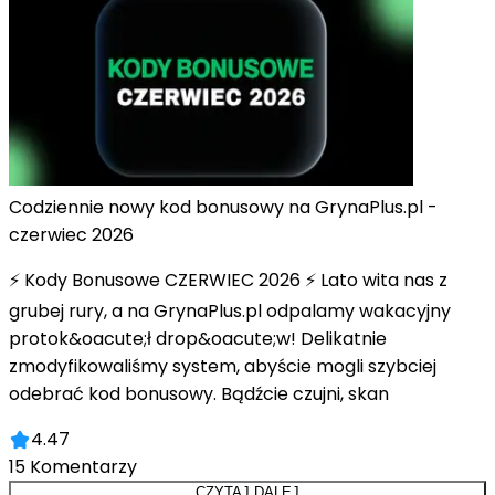
Codziennie nowy kod bonusowy na GrynaPlus.pl -
czerwiec 2026
⚡ Kody Bonusowe CZERWIEC 2026 ⚡ Lato wita nas z
grubej rury, a na GrynaPlus.pl odpalamy wakacyjny
protok&oacute;ł drop&oacute;w! Delikatnie
zmodyfikowaliśmy system, abyście mogli szybciej
odebrać kod bonusowy. Bądźcie czujni, skan
4.47
15
Komentarzy
CZYTAJ DALEJ