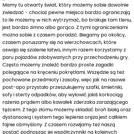
Mamy tu otwarty świat, który możemy sobie dowolnie
zwiedzać - chociaż pewne miejsca bardzo ograniczają
to ile możemy w nich wytrzymać, bo brakuje tam tlenu,
jest bardzo zimno albo gorąco. Z tymi ograniczeniami
można sobie z czasem poradzić. Biegamy po okolicy,
czasem poruszamy się na wierzchowcach, które
oswaja się szalenie łatwo, innym razem korzystamy z
paru pojazdów zdobywanych przy przechodzeniu gry.
Często możemy znaleźć bardzo proste zagadki
polegające na kręceniu pokrętłami. Wszędzie są też
pochowane przedmioty i zasoby, więc jak na rasowe
post-apo przystało przeszukujemy szafki, śmietniki,
sofy i sterty odpadków, aby wyłowić jakiś korkociąg
rażenia prądem albo kawałek zderzaka zarażającego
tężcem. Z tego złomu możemy składać broń białą oraz
dystansową i system tego lepienia oręża jest całkiem
fajnie obmyślony. Z czasem rozwijamy też naszą
postać podnosząc jej współczynniki na kolejnych