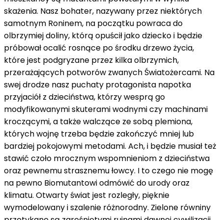
skażenia. Nasz bohater, nazywany przez niektórych
samotnym Roninem, na początku powraca do
olbrzymiej doliny, którą opuścił jako dziecko i będzie
próbował ocalić rosnące po środku drzewo życia,
które jest podgryzane przez kilka olbrzymich,
przerażających potworów zwanych Światożercami. Na
swej drodze nasz puchaty protagonista napotka
przyjaciół z dzieciństwa, którzy wesprą go
modyfikowanymi skuterami wodnymi czy machinami
kroczącymi, a także walczące ze sobą plemiona,
których wojnę trzeba będzie zakończyć mniej lub
bardziej pokojowymi metodami. Ach, i będzie musiał też
stawić czoło mrocznym wspomnieniom z dzieciństwa
oraz pewnemu strasznemu łowcy. I to czego nie mogę
na pewno Biomutantowi odmówić do urody oraz
klimatu. Otwarty świat jest rozległy, pięknie
wymodelowany i szalenie różnorodny. Zielone równiny
przetykane są zarośniętymi ruinami dawnej cywilizacji,