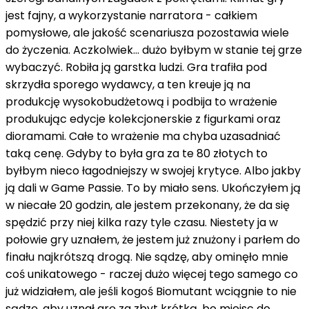
jest fajny, a wykorzystanie narratora - całkiem
pomysłowe, ale jakość scenariusza pozostawia wiele
do życzenia. Aczkolwiek… dużo byłbym w stanie tej grze
wybaczyć. Robiła ją garstka ludzi. Gra trafiła pod
skrzydła sporego wydawcy, a ten kreuje ją na
produkcję wysokobudżetową i podbija to wrażenie
produkując edycje kolekcjonerskie z figurkami oraz
dioramami. Całe to wrażenie ma chyba uzasadniać
taką cenę. Gdyby to była gra za te 80 złotych to
byłbym nieco łagodniejszy w swojej krytyce. Albo jakby
ją dali w Game Passie. To by miało sens. Ukończyłem ją
w niecałe 20 godzin, ale jestem przekonany, że da się
spędzić przy niej kilka razy tyle czasu. Niestety ja w
połowie gry uznałem, że jestem już znużony i parłem do
finału najkrótszą drogą. Nie sądzę, aby ominęło mnie
coś unikatowego - raczej dużo więcej tego samego co
już widziałem, ale jeśli kogoś Biomutant wciągnie to nie
sądzę, aby uznał grę za zbyt krótką, bo miejsc do