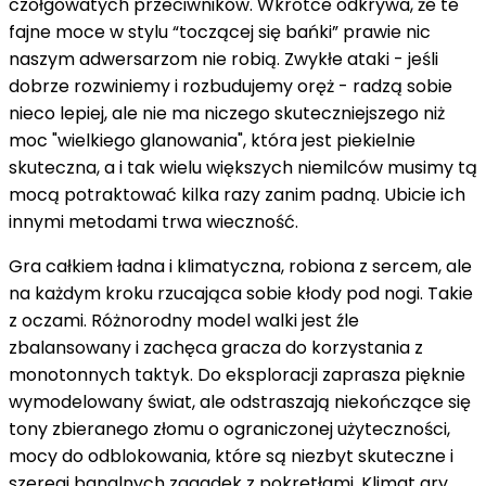
czołgowatych przeciwników. Wkrótce odkrywa, że te
fajne moce w stylu “toczącej się bańki” prawie nic
naszym adwersarzom nie robią. Zwykłe ataki - jeśli
dobrze rozwiniemy i rozbudujemy oręż - radzą sobie
nieco lepiej, ale nie ma niczego skuteczniejszego niż
moc "wielkiego glanowania", która jest piekielnie
skuteczna, a i tak wielu większych niemilców musimy tą
mocą potraktować kilka razy zanim padną. Ubicie ich
innymi metodami trwa wieczność.
Gra całkiem ładna i klimatyczna, robiona z sercem, ale
na każdym kroku rzucająca sobie kłody pod nogi. Takie
z oczami. Różnorodny model walki jest źle
zbalansowany i zachęca gracza do korzystania z
monotonnych taktyk. Do eksploracji zaprasza pięknie
wymodelowany świat, ale odstraszają niekończące się
tony zbieranego złomu o ograniczonej użyteczności,
mocy do odblokowania, które są niezbyt skuteczne i
szeregi banalnych zagadek z pokrętłami. Klimat gry