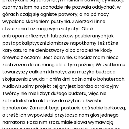
czarny szlam na zachodzie nie pozwala oddychać, w
górach czają się ogniste potwory, a na północy
wypalona skażeniem pustynia. Zwierzaki i inne
stworzenia też mają wyrazisty styl. Obok
antropomorficznych futrzaków poubieranych jak
postapokaliptyczni złomiarze napotkamy też różne
karykaturalne cieniostwory albo drapieżne kłody
drewna z oczami. Jest barwnie. Chociaż mam nieco
zastrzeżeń do animacji, ale o tym później. Wszystkiemu
towarzyszy całkiem klimatyczna muzyka budząca
skojarzenia z wuxia - chińskimi baśniami o bohaterach.
Audiowizualny projekt tej gry jest bardzo atrakcyjny.
Twórcy nie mieli zbyt dużego budżetu, więc nie
zatrudnili stada aktorów do czytania kwestii
bohaterów. Zamiast tego postacie coś sobie bełkoczą,
a treść ich wypowiedzi przytacza nam głos jednego
narratora. Poza nim zrozumiałe słowa wymawiają