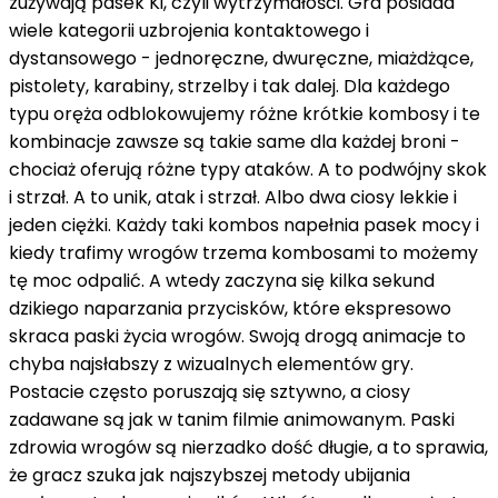
zużywają pasek Ki, czyli wytrzymałości. Gra posiada
wiele kategorii uzbrojenia kontaktowego i
dystansowego - jednoręczne, dwuręczne, miażdżące,
pistolety, karabiny, strzelby i tak dalej. Dla każdego
typu oręża odblokowujemy różne krótkie kombosy i te
kombinacje zawsze są takie same dla każdej broni -
chociaż oferują różne typy ataków. A to podwójny skok
i strzał. A to unik, atak i strzał. Albo dwa ciosy lekkie i
jeden ciężki. Każdy taki kombos napełnia pasek mocy i
kiedy trafimy wrogów trzema kombosami to możemy
tę moc odpalić. A wtedy zaczyna się kilka sekund
dzikiego naparzania przycisków, które ekspresowo
skraca paski życia wrogów. Swoją drogą animacje to
chyba najsłabszy z wizualnych elementów gry.
Postacie często poruszają się sztywno, a ciosy
zadawane są jak w tanim filmie animowanym. Paski
zdrowia wrogów są nierzadko dość długie, a to sprawia,
że gracz szuka jak najszybszej metody ubijania