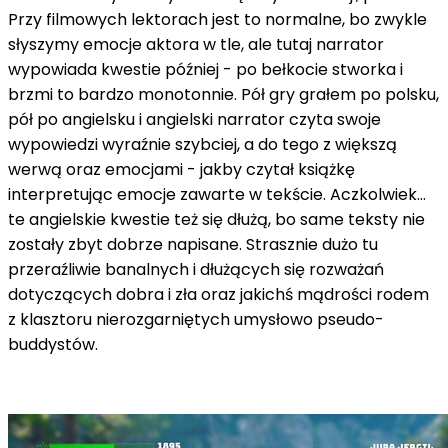
Przy filmowych lektorach jest to normalne, bo zwykle
słyszymy emocje aktora w tle, ale tutaj narrator
wypowiada kwestie później - po bełkocie stworka i
brzmi to bardzo monotonnie. Pół gry grałem po polsku,
pół po angielsku i angielski narrator czyta swoje
wypowiedzi wyraźnie szybciej, a do tego z większą
werwą oraz emocjami - jakby czytał książkę
interpretując emocje zawarte w tekście. Aczkolwiek…
te angielskie kwestie też się dłużą, bo same teksty nie
zostały zbyt dobrze napisane. Strasznie dużo tu
przeraźliwie banalnych i dłużących się rozważań
dotyczących dobra i zła oraz jakichś mądrości rodem
z klasztoru nierozgarniętych umysłowo pseudo-
buddystów.