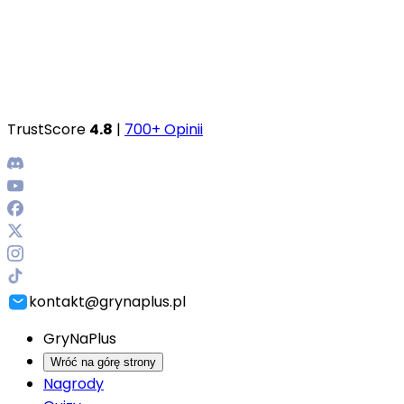
TrustScore
4.8
|
700+ Opinii
kontakt@grynaplus.pl
GryNaPlus
Wróć na górę strony
Nagrody