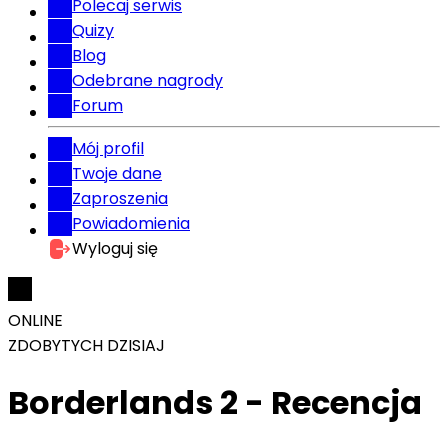
Polecaj serwis
Quizy
Blog
Odebrane nagrody
Forum
Mój profil
Twoje dane
Zaproszenia
Powiadomienia
Wyloguj się
ONLINE
ZDOBYTYCH DZISIAJ
Borderlands 2 - Recencja