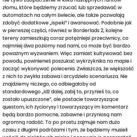
złomu, które będziemy zrzucać lub sprzedawać w
automatach na całym świecie, ale także pozwalają
zdobyć dodatkowe „ispeki” i awansować. Podobnie jak
w pierwszej części, również w Borderlads 2, kolejne
tereny zamieszkują coraz potężniejsi przeciwnicy, co
najmniej dwa poziomy nad nami, co może być bardzo
poważnym wyzwaniem. Więc zamiast kultywować bez
powodu, powinieneś poszukać wykrzyknika na mapie i
zacząć wykonywać polecenia. Zwłaszcza, że ​​większość
z nich to zwykła zabawa i arcydzieło scenariusza. Nie
znajdziemy niczego, co odbiegałoby od
standardowego „idź dalej, zabij to, przynieś to, co
zostało upuszczone”, ale postacie towarzyszące
questom, ich życiorysy i towarzyszący im komentarz
będą bardzo pomocne, zabawne i przyniosą nam
ogromną radość. To po prostu zajmuje nam dużo
czasu z długimi podróżami i tym, że będziemy musieli