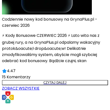
Codziennie nowy kod bonusowy na GrynaPlus.pl -
czerwiec 2026
⚡ Kody Bonusowe CZERWIEC 2026 ⚡ Lato wita nas z
grubej rury, a na GrynaPlus.pl odpalamy wakacyjny
protok&oacute;ł drop&oacute;w! Delikatnie
zmodyfikowaliśmy system, abyście mogli szybciej
odebrać kod bonusowy. Bądźcie czujni, skan
4.47
15
Komentarzy
CZYTAJ DALEJ
ZOBACZ WSZYSTKIE