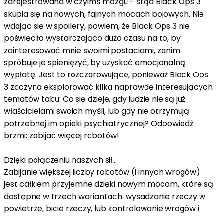
zarejestrowana w czyimś mózgu - stąd Black Ops 3
skupia się na nowych, fajnych mocach bojowych. Nie
wdając się w spoilery, powiem, że Black Ops 3 nie
poświęciło wystarczająco dużo czasu na to, by
zainteresować mnie swoimi postaciami, zanim
spróbuje je spieniężyć, by uzyskać emocjonalną
wypłatę. Jest to rozczarowujące, ponieważ Black Ops
3 zaczyna eksplorować kilka naprawdę interesujących
tematów tabu: Co się dzieje, gdy ludzie nie są już
właścicielami swoich myśli, lub gdy nie otrzymują
potrzebnej im opieki psychiatrycznej? Odpowiedź
brzmi: zabijać więcej robotów!
Dzięki połączeniu naszych sił...
Zabijanie większej liczby robotów (i innych wrogów)
jest całkiem przyjemne dzięki nowym mocom, które są
dostępne w trzech wariantach: wysadzanie rzeczy w
powietrze, bicie rzeczy, lub kontrolowanie wrogów i