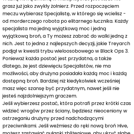
grasz już jako zwykły żołnierz. Przed rozpoczęciem
meczu wybierasz Specjalistę, w którego się wcielisz -
od morderczego robota po elitarnego łucznika. Każdy
specjalista ma jedną wyjątkową moc i jedną
wyjątkową broń, a Ty możesz zabrać do walki jedną z
nich. Jest to jedna z najlepszych decyzji, jakie Treyarch
podjął w kwestii trybu wieloosobowego w Black Ops 3.
Ponieważ każda postać jest przydatna, a także
dlatego, że jest dziewięciu Specjalistów, nie ma
możliwości, aby drużyna posiadała każdą moc i każdą
dostępną broń. Bardziej niż kiedykolwiek wcześniej
masz więc szansę być przydatnym, nawet jeśli nie
jesteś najzdolniejszym graczem.
Jeśli wybierzesz postać, która potrafi przez krótki czas
widzieć wrogów przez ściany, będziesz nieoceniony w
ostrzeganiu drużyny przed nadchodzącymi
przeciwnikami. Jeśli weźmiesz do ręki nową broń Hive,
możesz zastawiać pułapki zbliżeniowe, aby ukryć słabe