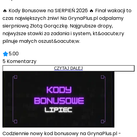
🔥 Kody Bonusowe na SIERPIEŃ 2026 🔥 Finał wakacji to
czas największych żniw! Na GrynaPlus.pl odpalamy
sierpniową Złotą Gorączkę. Najgrubsze dropy,
najwyższe stawki za zadania i system, kt&oacute;ry
pilnuje małych oszust&oacute;w.
5.00
5
Komentarzy
CZYTAJ DALEJ
Codziennie nowy kod bonusowy na GrynaPlus.pl -