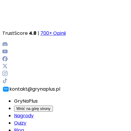
TrustScore
4.8
|
700+ Opinii
kontakt@grynaplus.pl
GryNaPlus
Wróć na górę strony
Nagrody
Quizy
Blog