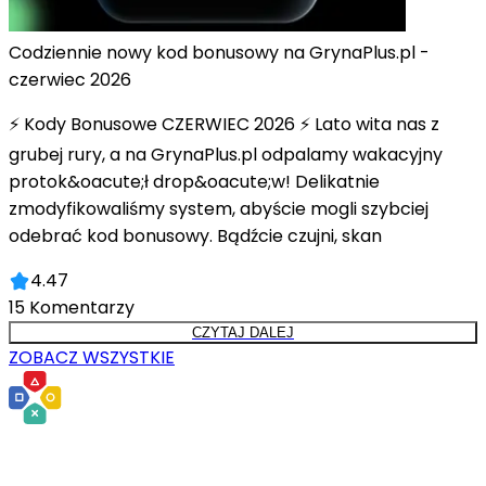
Codziennie nowy kod bonusowy na GrynaPlus.pl -
czerwiec 2026
⚡ Kody Bonusowe CZERWIEC 2026 ⚡ Lato wita nas z
grubej rury, a na GrynaPlus.pl odpalamy wakacyjny
protok&oacute;ł drop&oacute;w! Delikatnie
zmodyfikowaliśmy system, abyście mogli szybciej
odebrać kod bonusowy. Bądźcie czujni, skan
4.47
15
Komentarzy
CZYTAJ DALEJ
ZOBACZ WSZYSTKIE