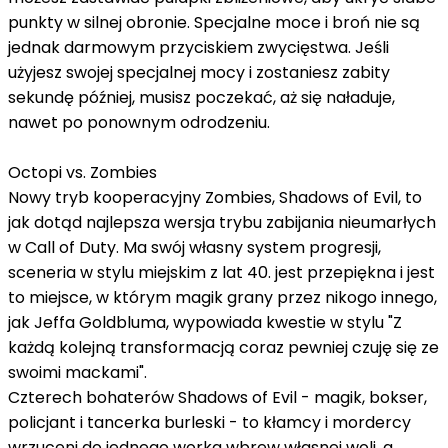
punkty w silnej obronie. Specjalne moce i broń nie są
jednak darmowym przyciskiem zwycięstwa. Jeśli
użyjesz swojej specjalnej mocy i zostaniesz zabity
sekundę później, musisz poczekać, aż się naładuje,
nawet po ponownym odrodzeniu.
Octopi vs. Zombies
Nowy tryb kooperacyjny Zombies, Shadows of Evil, to
jak dotąd najlepsza wersja trybu zabijania nieumarłych
w Call of Duty. Ma swój własny system progresji,
sceneria w stylu miejskim z lat 40. jest przepiękna i jest
to miejsce, w którym magik grany przez nikogo innego,
jak Jeffa Goldbluma, wypowiada kwestie w stylu "Z
każdą kolejną transformacją coraz pewniej czuję się ze
swoimi mackami".
Czterech bohaterów Shadows of Evil - magik, bokser,
policjant i tancerka burleski - to kłamcy i mordercy
wrzuceni do jednego worka wbrew własnej woli, a