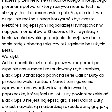
możesz przemienić się w mackowatego, miotającego
piorunami potwora, który rozrywa nieumarłych na
strzępy. Jest to niesamowicie potężne, ale nie trwa
długo i nie można z niego korzystać zbyt często.
Niektóre z najlepszych i najbardziej trzymających w
napięciu momentów w Shadows of Evil wynikają z
konieczności szybkiego podjęcia decyzji, czy dacie
sobie radę z obecną falą, czy też zginiecie bez użycia
Bestii.
Werdykt
Od kampanii dla czterech graczy w kooperacji po
zupełnie nowe moce i rozbudowany tryb Zombies,
Black Ops 3 znacząco popycha serię Call of Duty do
przodu na wielu frontach. Nawet tam, gdzie nie
wprowadza innowacji, wciąż spełnia wysoką
poprzeczkę, której fani Call of Duty powinni oczekiwać.
Black Ops 3 nie jest najlepszą grą z serii Call of Duty,
ale jest największą i najbardziej rozbudowaną grą, jaką