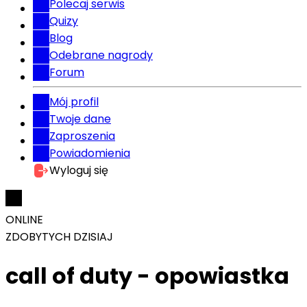
Polecaj serwis
Quizy
Blog
Odebrane nagrody
Forum
Mój profil
Twoje dane
Zaproszenia
Powiadomienia
Wyloguj się
ONLINE
ZDOBYTYCH DZISIAJ
call of duty - opowiastka