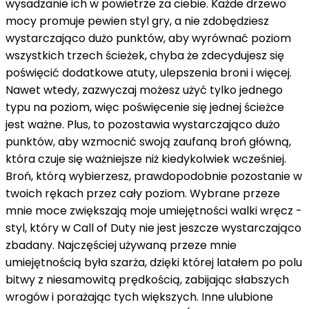
wysadzanie ich w powietrze za ciebie. Każde drzewo
mocy promuje pewien styl gry, a nie zdobędziesz
wystarczająco dużo punktów, aby wyrównać poziom
wszystkich trzech ścieżek, chyba że zdecydujesz się
poświęcić dodatkowe atuty, ulepszenia broni i więcej.
Nawet wtedy, zazwyczaj możesz użyć tylko jednego
typu na poziom, więc poświęcenie się jednej ścieżce
jest ważne. Plus, to pozostawia wystarczająco dużo
punktów, aby wzmocnić swoją zaufaną broń główną,
która czuje się ważniejsze niż kiedykolwiek wcześniej.
Broń, którą wybierzesz, prawdopodobnie pozostanie w
twoich rękach przez cały poziom. Wybrane przeze
mnie moce zwiększają moje umiejętności walki wręcz -
styl, który w Call of Duty nie jest jeszcze wystarczająco
zbadany. Najczęściej używaną przeze mnie
umiejętnością była szarża, dzięki której latałem po polu
bitwy z niesamowitą prędkością, zabijając słabszych
wrogów i porażając tych większych. Inne ulubione