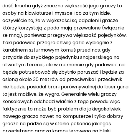
dość krucha gdyż znaczna większość jego graczy to
osoby na klawiaturze i myszce i co za tym idzie,
oczywiście to, że w większości są odpaleni i gracze
którzy korzystają z pada mają przewalone (włącznie
ze mną), ponieważ przegrywa większość pojedynków.
Taki padowiec przegra chwilę gdzie wybiegnie z
karabinem szturmowym komuś przed nos, gdy
przyjdzie do szybkiego pojedynku snajperskiego na
otwartym terenie, ale w momencie gdy padowiec nie
będzie potrzebować się zbytnio poruszać i będzie za
osłoną około 30 metrów od przeciwnika i przeciwnik
nie będzie posiadał broni porównywalnej do laser guna
to jest możliwe, że wygra. Generalnie wielu graczy
konsolowych odchodzi właśnie z tego powodu więc
faktycznie to może być problem dla jakiegokolwiek
nowego gracza nawet na komputerze i tylko dobrzy
gracze na padzie są w stanie pokonać jakiegoś
przeciętnego gracza komputerowego na bliski