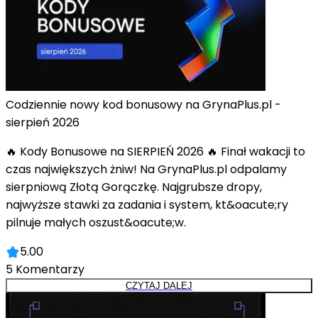
Codziennie nowy kod bonusowy na GrynaPlus.pl -
sierpień 2026
🔥 Kody Bonusowe na SIERPIEŃ 2026 🔥 Finał wakacji to
czas największych żniw! Na GrynaPlus.pl odpalamy
sierpniową Złotą Gorączkę. Najgrubsze dropy,
najwyższe stawki za zadania i system, kt&oacute;ry
pilnuje małych oszust&oacute;w.
5.00
5
Komentarzy
CZYTAJ DALEJ