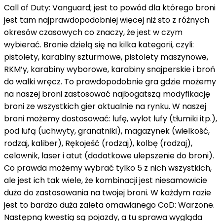
Call of Duty: Vanguard; jest to powód dla którego broni
jest tam najprawdopodobniej więcej niż sto z różnych
okresów czasowych co znaczy, że jest w czym
wybierać. Bronie dzielą się na kilka kategorii, czyli:
pistolety, karabiny szturmowe, pistolety maszynowe,
RKM’y, karabiny wyborowe, karabiny snajperskie i broń
do walki wręcz. To prawdopodobnie gra gdzie możemy
na naszej broni zastosować najbogatszą modyfikację
broni ze wszystkich gier aktualnie na rynku. W naszej
broni możemy dostosować: lufę, wylot lufy (tłumiki itp.),
pod lufą (uchwyty, granatniki), magazynek (wielkość,
rodzaj, kaliber), Rękojeść (rodzaj), kolbę (rodzaj),
celownik, laser i atut (dodatkowe ulepszenie do broni).
Co prawda możemy wybrać tylko 5 z nich wszystkich,
ale jest ich tak wiele, że kombinacji jest niesamowicie
dużo do zastosowania na twojej broni. W każdym razie
jest to bardzo duża zaleta omawianego CoD: Warzone.
Następną kwestią są pojazdy, a tu sprawa wygląda