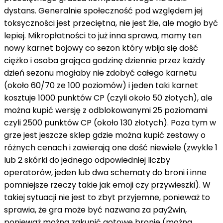
dystans. Generalnie społeczność pod względem jej
toksyczności jest przeciętna, nie jest źle, ale mogło być
lepiej. Mikropłatności to już inna sprawa, mamy ten
nowy karnet bojowy co sezon który wbija się dość
ciężko i osoba grająca godzinę dziennie przez każdy
dzień sezonu mogłaby nie zdobyć całego karnetu
(około 60/70 ze 100 poziomów) i jeden taki karnet
kosztuje 1000 punktów CP (czyli około 50 złotych), ale
można kupić wersję z odblokowanymi 25 poziomami
czyli 2500 punktów CP (około 130 złotych). Poza tym w
grze jest jeszcze sklep gdzie można kupić zestawy o
różnych cenach i zawierają one dość niewiele (zwykle 1
lub 2 skórki do jednego odpowiedniej liczby
operatorów, jeden lub dwa schematy do broni i inne
pomniejsze rzeczy takie jak emoji czy przywieszki). W
takiej sytuacji nie jest to zbyt przyjemne, ponieważ to
sprawia, że gra może być nazwana za pay2win,
ponieważ można zakupić gotowe bronie (można