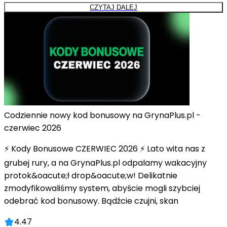
CZYTAJ DALEJ
Codziennie nowy kod bonusowy na GrynaPlus.pl -
czerwiec 2026
⚡ Kody Bonusowe CZERWIEC 2026 ⚡ Lato wita nas z
grubej rury, a na GrynaPlus.pl odpalamy wakacyjny
protok&oacute;ł drop&oacute;w! Delikatnie
zmodyfikowaliśmy system, abyście mogli szybciej
odebrać kod bonusowy. Bądźcie czujni, skan
4.47