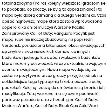
totalna zadyma (Po raz kolejny większości graczom się
to podobało, co znaczy, że byłą to dobra zmiana) i ta
mapa była dobrą odmianą dla dużego verdanska. Czas
opisać najnowszą mapę która została wprowadzona
dopiero kilka dni temu czyli Warzone Pacific.
Zainspirowany Call of Duty: Vanguard Pacyfik jest
mapą zupełnie inaczej zbudowaną niż poprzedni
Verdansk, posiada ona kilkanaście lokacji składających
się zwykle z sieci niewielkich domów lub innych
budynków i jednego lub dwóch większych budynków
które możemy pozwiedzać wraz z aktualnie trwającym
eventem świątecznym. Nowa mapa wydaje się, że
zostanie pozytywnie przez graczy przyjęta jednak na
dokładniejsze tego typu opinię trzeba jeszcze trochę
poczekać. Kolejną rzeczą do omówienia są bronie i ich
modyfikacja. Tutaj warzone ma się czym pochwalić,
ponieważ posiada bronie z trzech gier: Call of Duty:
Modern Warfare, Call of Duty: Black Ops Cold War i