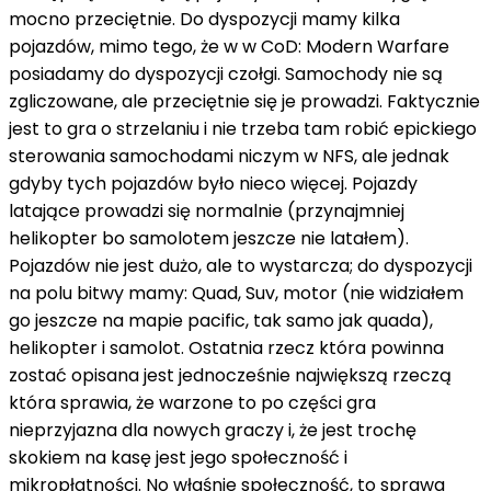
mocno przeciętnie. Do dyspozycji mamy kilka
pojazdów, mimo tego, że w w CoD: Modern Warfare
posiadamy do dyspozycji czołgi. Samochody nie są
zgliczowane, ale przeciętnie się je prowadzi. Faktycznie
jest to gra o strzelaniu i nie trzeba tam robić epickiego
sterowania samochodami niczym w NFS, ale jednak
gdyby tych pojazdów było nieco więcej. Pojazdy
latające prowadzi się normalnie (przynajmniej
helikopter bo samolotem jeszcze nie latałem).
Pojazdów nie jest dużo, ale to wystarcza; do dyspozycji
na polu bitwy mamy: Quad, Suv, motor (nie widziałem
go jeszcze na mapie pacific, tak samo jak quada),
helikopter i samolot. Ostatnia rzecz która powinna
zostać opisana jest jednocześnie największą rzeczą
która sprawia, że warzone to po części gra
nieprzyjazna dla nowych graczy i, że jest trochę
skokiem na kasę jest jego społeczność i
mikropłatności. No właśnie społeczność, to sprawa