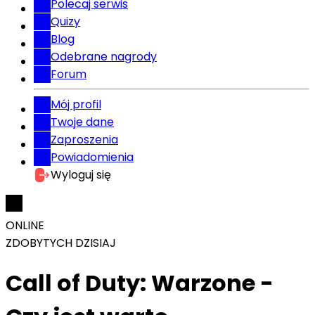
Polecaj serwis
Quizy
Blog
Odebrane nagrody
Forum
Mój profil
Twoje dane
Zaproszenia
Powiadomienia
Wyloguj się
ONLINE
ZDOBYTYCH DZISIAJ
Call of Duty: Warzone -