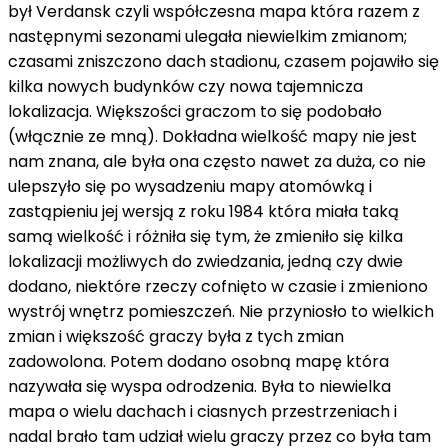
był Verdansk czyli współczesna mapa która razem z
następnymi sezonami ulegała niewielkim zmianom;
czasami zniszczono dach stadionu, czasem pojawiło się
kilka nowych budynków czy nowa tajemnicza
lokalizacja. Większości graczom to się podobało
(włącznie ze mną). Dokładna wielkość mapy nie jest
nam znana, ale była ona często nawet za duża, co nie
ulepszyło się po wysadzeniu mapy atomówką i
zastąpieniu jej wersją z roku 1984 która miała taką
samą wielkość i różniła się tym, że zmieniło się kilka
lokalizacji możliwych do zwiedzania, jedną czy dwie
dodano, niektóre rzeczy cofnięto w czasie i zmieniono
wystrój wnętrz pomieszczeń. Nie przyniosło to wielkich
zmian i większość graczy była z tych zmian
zadowolona. Potem dodano osobną mapę która
nazywała się wyspa odrodzenia. Była to niewielka
mapa o wielu dachach i ciasnych przestrzeniach i
nadal brało tam udział wielu graczy przez co była tam