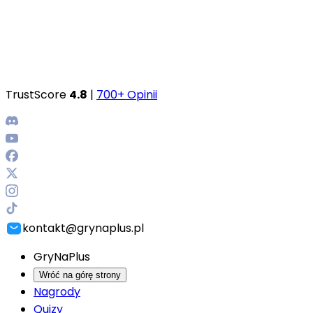
TrustScore
4.8
|
700+ Opinii
kontakt@grynaplus.pl
GryNaPlus
Wróć na górę strony
Nagrody
Quizy