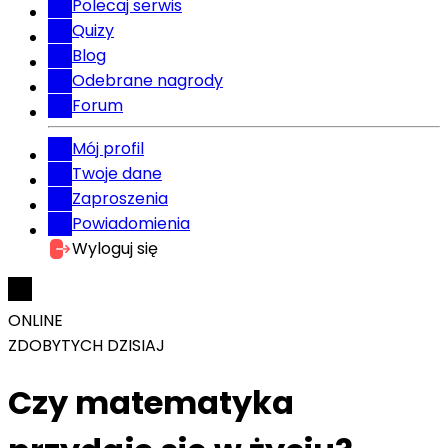
Polecaj serwis
Quizy
Blog
Odebrane nagrody
Forum
Mój profil
Twoje dane
Zaproszenia
Powiadomienia
Wyloguj się
ONLINE
ZDOBYTYCH DZISIAJ
Czy matematyka