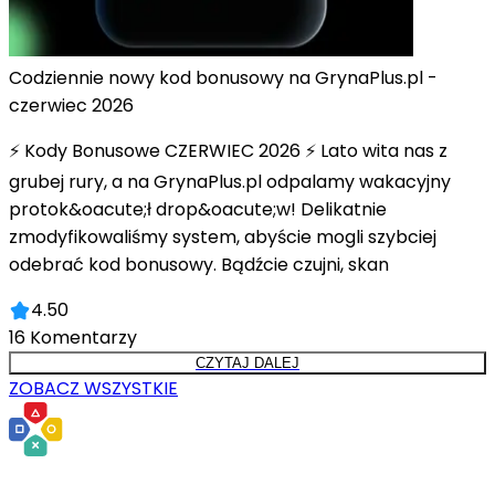
Codziennie nowy kod bonusowy na GrynaPlus.pl -
czerwiec 2026
⚡ Kody Bonusowe CZERWIEC 2026 ⚡ Lato wita nas z
grubej rury, a na GrynaPlus.pl odpalamy wakacyjny
protok&oacute;ł drop&oacute;w! Delikatnie
zmodyfikowaliśmy system, abyście mogli szybciej
odebrać kod bonusowy. Bądźcie czujni, skan
4.50
16
Komentarzy
CZYTAJ DALEJ
ZOBACZ WSZYSTKIE