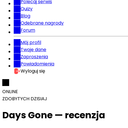
Polecaj serwis
Quizy
Blog
Odebrane nagrody
Forum
Mój profil
Twoje dane
Zaproszenia
Powiadomienia
Wyloguj się
ONLINE
ZDOBYTYCH DZISIAJ
Days Gone — recenzja