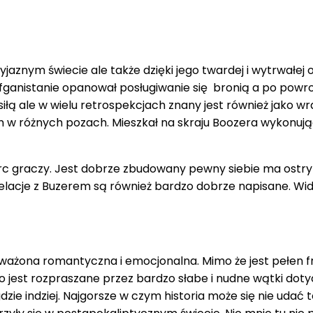
a
jaznym świecie ale także dzięki jego twardej i wytrwałe
fganistanie opanował posługiwanie się bronią a po powro
iłą ale w wielu retrospekcjach znany jest również jako wr
im w różnych pozach. Mieszkał na skraju Boozera wykonuj
c graczy. Jest dobrze zbudowany pewny siebie ma ostry ję
elacje z Buzerem są również bardzo dobrze napisane. Wida
ważona romantyczna i emocjonalna. Mimo że jest pełen fr
o jest rozpraszane przez bardzo słabe i nudne wątki doty
ie indziej. Najgorsze w czym historia może się nie udać t