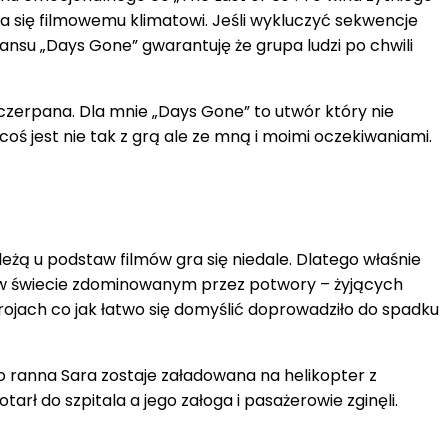
a się filmowemu klimatowi. Jeśli wykluczyć sekwencje
ansu „Days Gone” gwarantuję że grupa ludzi po chwili
yczerpana. Dla mnie „Days Gone” to utwór który nie
coś jest nie tak z grą ale ze mną i moimi oczekiwaniami.
 leżą u podstaw filmów gra się niedale. Dlatego właśnie
w świecie zdominowanym przez potwory – żyjących
rojach co jak łatwo się domyślić doprowadziło do spadku
żko ranna Sara zostaje załadowana na helikopter z
rł do szpitala a jego załoga i pasażerowie zginęli.