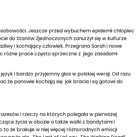
j osobowości. Jeszcze przed wybuchem epidemii chłopiec
cie do Stanów Zjednoczonych zanurzył się w kulturze
ażliwy i kochający człowiek. Przegrana Sarah i nowe
ąc różne prace często sprzeczne z jego zasadami
zyk i bardzo przyjemny głos w polskiej wersji. Od razu
ć że panowie kochają się jak bracia i są gotowi do
azesów i rzeczy na których polegała w pierwszej
czące życia w obozie a także walki z bandytami i
o to że brakuje w niej więcej różnorodnych emocji