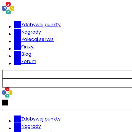
Zdobywaj punkty
Nagrody
Polecaj serwis
Quizy
Blog
Forum
Zdobywaj punkty
Nagrody