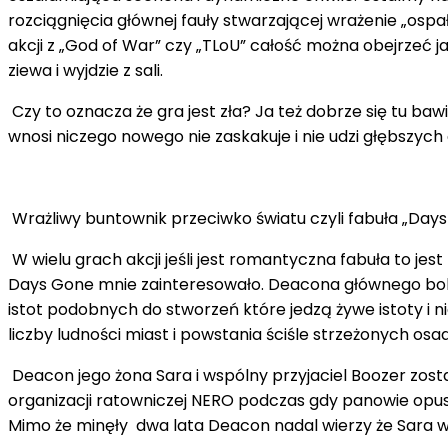
rozciągnięcia głównej fauły stwarzającej wrażenie „os
akcji z „God of War” czy „TLoU” całość można obejrzeć 
ziewa i wyjdzie z sali.
Czy to oznacza że ​​gra jest zła? Ja też dobrze się tu 
wnosi niczego nowego nie zaskakuje i nie udzi głębszych 
Wrażliwy buntownik przeciwko światu czyli fabuła „Day
W wielu grach akcji jeśli jest romantyczna fabuła to jest
Days Gone mnie zainteresowało. Deacona głównego boh
istot podobnych do stworzeń które jedzą żywe istoty i n
liczby ludności miast i powstania ściśle strzeżonych osa
Deacon jego żona Sara i wspólny przyjaciel Boozer zostal
organizacji ratowniczej NERO podczas gdy panowie opuszc
Mimo że minęły dwa lata Deacon nadal wierzy że Sara wci