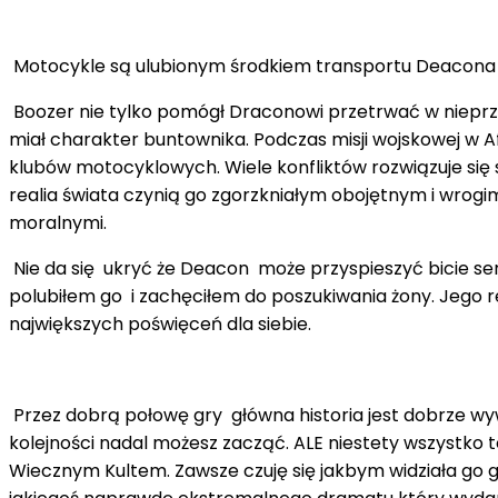
Motocykle są ulubionym środkiem transportu Deacon
Boozer nie tylko pomógł Draconowi przetrwać w nieprzy
miał charakter buntownika. Podczas misji wojskowej w A
klubów motocyklowych. Wiele konfliktów rozwiązuje się s
realia świata czynią go zgorzkniałym obojętnym i wrog
moralnymi.
Nie da się ukryć że Deacon może przyspieszyć bicie ser
polubiłem go i zachęciłem do poszukiwania żony. Jego r
największych poświęceń dla siebie.
Przez dobrą połowę gry główna historia jest dobrze wy
kolejności nadal możesz zacząć. ALE niestety wszystko t
Wiecznym Kultem. Zawsze czuję się jakbym widziała go gdz