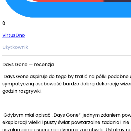
8
VirtusDno
Użytkownik
Days Gone — recenzja
Days Gone aspiruje do tego by trafić na półki podobne
sympatyczną osobowość bardzo dobrą dekorację wizeru
godzin rozgrywki.
Gdybym miał opisać „Days Gone” jednym zdaniem powiedz
eksploracji wielki i pusty świat powtarzalne zadania i n
oszałamiająca sceneria i dynamiczne chwile. Ustalmy n