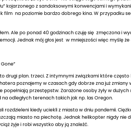
pału” kojarzonego z sandoksowymi konwencjami i wymykani
jak film na poziomie bardzo dobrego kina. W przypadku se
bawiłem. Ale po ponad 40 godzinach czuję się zmęczona i w
emocji. Jednak mój głos jest w mniejszości więc myślę że 
s Gone”
 to drugi plan. trzeci. Z intymnymi związkami które często
atera poznajemy w czasach gdy dobrze zna już zmiany 
ie popełniają przestępstw. Zarażone osoby żyły w dużych 
d na odległych terenach takich jak np. las Oregon.
i rozdzieleni kiedy uciekli z miasta w dniu pandemii. Cię
zają miasto na piechotę. Jednak helikopter nigdy nie dota
ąż żyje i robi wszystko aby ją znaleźć.