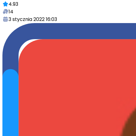
4.93
14
3 stycznia 2022 16:03