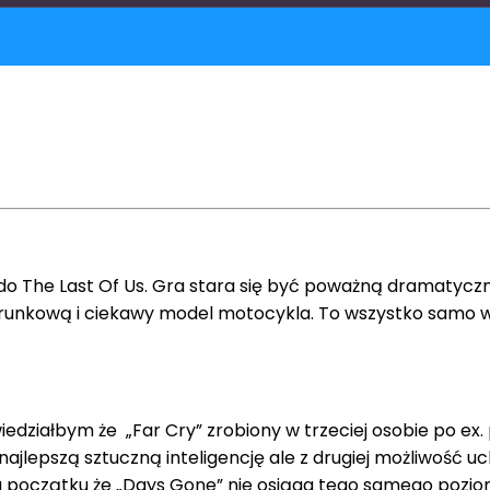
 do The Last Of Us. Gra stara się być poważną dramatycz
nkową i ciekawy model motocykla. To wszystko samo w 
iałbym że „Far Cry” zrobiony w trzeciej osobie po ex. 
ie najlepszą sztuczną inteligencję ale z drugiej możliwoś
a początku że „Days Gone” nie osiąga tego samego poziom