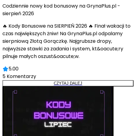
Codziennie nowy kod bonusowy na GrynaPlus.pl -
sierpień 2026
🔥 Kody Bonusowe na SIERPIEŃ 2026 🔥 Finał wakacji to
czas największych żniw! Na GrynaPlus.pl odpalamy
sierpniową Złotą Gorączkę. Najgrubsze dropy,
najwyższe stawki za zadania i system, kt&oacute;ry
pilnuje małych oszust&oacute;w.
5.00
5
Komentarzy
CZYTAJ DALEJ