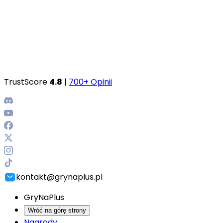
TrustScore
4.8
|
700+ Opinii
kontakt@grynaplus.pl
GryNaPlus
Wróć na górę strony
Nagrody