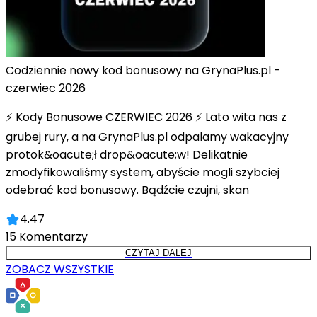
Codziennie nowy kod bonusowy na GrynaPlus.pl -
czerwiec 2026
⚡ Kody Bonusowe CZERWIEC 2026 ⚡ Lato wita nas z
grubej rury, a na GrynaPlus.pl odpalamy wakacyjny
protok&oacute;ł drop&oacute;w! Delikatnie
zmodyfikowaliśmy system, abyście mogli szybciej
odebrać kod bonusowy. Bądźcie czujni, skan
4.47
15
Komentarzy
CZYTAJ DALEJ
ZOBACZ WSZYSTKIE