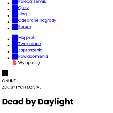
Polecaj serwis
Quizy
Blog
Odebrane nagrody
Forum
Mój profil
Twoje dane
Zaproszenia
Powiadomienia
Wyloguj się
ONLINE
ZDOBYTYCH DZISIAJ
Dead by Daylight