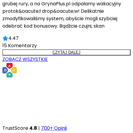
grubej rury, a na GrynaPlus.pl odpalamy wakacyjny
protok&oacute;ł drop&oacute;w! Delikatnie
zmodyfikowaliśmy system, abyście mogli szybciej
odebrać kod bonusowy. Bądźcie czujni, skan
4.47
15
Komentarzy
CZYTAJ DALEJ
ZOBACZ WSZYSTKIE
TrustScore
4.8
|
700+ Opinii