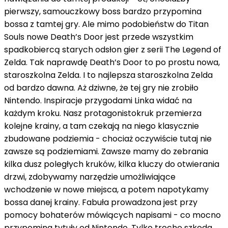
pierwszy, samouczkowy boss bardzo przypomina
bossa z tamtej gry. Ale mimo podobieństw do Titan
Souls nowe Death’s Door jest przede wszystkim
spadkobiercą starych odsłon gier z serii The Legend of
Zelda. Tak naprawdę Death’s Door to po prostu nowa,
staroszkolna Zelda. I to najlepsza staroszkolna Zelda
od bardzo dawna. Aż dziwne, że tej gry nie zrobiło
Nintendo. Inspiracje przygodami Linka widać na
każdym kroku. Nasz protagonistokruk przemierza
kolejne krainy, a tam czekają na niego klasycznie
zbudowane podziemia - chociaż oczywiście tutaj nie
zawsze są podziemiami. Zawsze mamy do zebrania
kilka dusz poległych kruków, kilka kluczy do otwierania
drzwi, zdobywamy narzędzie umożliwiające
wchodzenie w nowe miejsca, a potem napotykamy
bossa danej krainy. Fabuła prowadzona jest przy
pomocy bohaterów mówiących napisami - co mocno
przypomina tytuły od Nintendo. Tylko trochę szkoda,