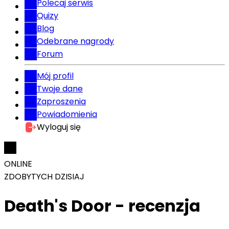
Polecaj serwis
Quizy
Blog
Odebrane nagrody
Forum
Mój profil
Twoje dane
Zaproszenia
Powiadomienia
Wyloguj się
ONLINE
ZDOBYTYCH DZISIAJ
Death's Door - recenzja