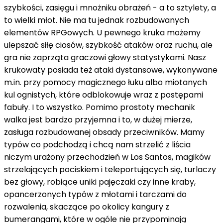
szybkości, zasięgu i mnożniku obrażeń - a to sztylety, a
to wielki młot. Nie ma tu jednak rozbudowanych
elementów RPGowych. U pewnego kruka możemy
ulepszać siłę ciosów, szybkość ataków oraz ruchu, ale
gra nie zaprząta graczowi głowy statystykami. Nasz
krukowaty posiada też ataki dystansowe, wykonywane
m.in. przy pomocy magicznego łuku albo miotanych
kul ognistych, które odblokowuje wraz z postępami
fabuły. I to wszystko. Pomimo prostoty mechanik
walka jest bardzo przyjemna i to, w dużej mierze,
zasługa rozbudowanej obsady przeciwników. Mamy
typów co podchodzą i chcą nam strzelić z liścia
niczym urażony przechodzień w Los Santos, magików
strzelających pociskiem i teleportujących się, turlaczy
bez głowy, robiące uniki pajęczaki czy inne kraby,
opancerzonych typów z młotami i tarczami do
rozwalenia, skaczące po okolicy kangury z
bumerangami, które w ogóle nie przypominają