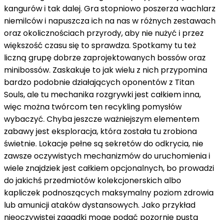
kangurów i tak dalej. Gra stopniowo poszerza wachlarz
niemilców i napuszcza ich na nas w różnych zestawach
oraz okolicznościach przyrody, aby nie nużyć i przez
większość czasu się to sprawdza. Spotkamy tu też
liczną grupę dobrze zaprojektowanych bossów oraz
minibossów. Zaskakuje to jak wielu z nich przypomina
bardzo podobnie działających oponentów z Titan
Souls, ale tu mechanika rozgrywki jest całkiem inna,
więc można twórcom ten recykling pomysłów
wybaczyć. Chyba jeszcze ważniejszym elementem
zabawy jest eksploracja, która została tu zrobiona
świetnie. Lokacje pełne są sekretów do odkrycia, nie
zawsze oczywistych mechanizmów do uruchomienia i
wiele znajdziek jest całkiem opcjonalnych, bo prowadzi
do jakichś przedmiotów kolekcjonerskich albo
kapliczek podnoszących maksymalny poziom zdrowia
lub amunicji ataków dystansowych. Jako przykład
nieoczywistej zagadki mogę podać pozornie pustą