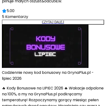
pilnuje małych oszust&oacute;w.
5.00
5
Komentarzy
CZYTAJ DALEJ
Codziennie nowy kod bonusowy na GrynaPlus.pl -
lipiec 2026
🔥 Kody Bonusowe na LIPIEC 2026 🔥 Wakacje odpalone
na 100%, a my na GrynaPlus.pl podkręcamy
temperaturę! Rozpoczynamy gorący miesiąc pełen
najgrubszych drop&oacute;w. Niezależnie czy grasz z