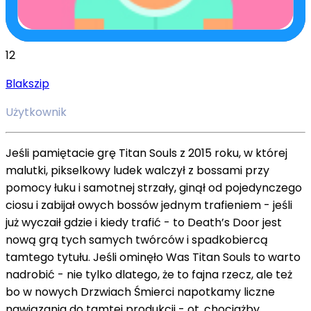
12
Blakszip
Użytkownik
Jeśli pamiętacie grę Titan Souls z 2015 roku, w której
malutki, pikselkowy ludek walczył z bossami przy
pomocy łuku i samotnej strzały, ginął od pojedynczego
ciosu i zabijał owych bossów jednym trafieniem - jeśli
już wyczaił gdzie i kiedy trafić - to Death’s Door jest
nową grą tych samych twórców i spadkobiercą
tamtego tytułu. Jeśli ominęło Was Titan Souls to warto
nadrobić - nie tylko dlatego, że to fajna rzecz, ale też
bo w nowych Drzwiach Śmierci napotkamy liczne
nawiązania do tamtej produkcji - ot, chociażby