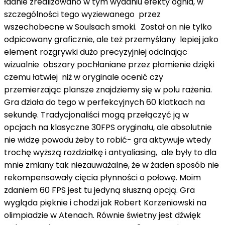
ładnie zrealizowano w tym wydaniu efekty ognia, w
szczególności tego wyziewanego przez
wszechobecne w Soulsach smoki. Został on nie tylko
odpicowany graficznie, ale też przemyślany lepiej jako
element rozgrywki dużo precyzyjniej odcinając
wizualnie obszary pochłaniane przez płomienie dzięki
czemu łatwiej niż w oryginale ocenić czy
przemierzając plansze znajdziemy się w polu rażenia.
Gra działa do tego w perfekcyjnych 60 klatkach na
sekundę. Tradycjonaliści mogą przełączyć ją w
opcjach na klasyczne 30FPS oryginału, ale absolutnie
nie widzę powodu żeby to robić- gra aktywuje wtedy
trochę wyższą rozdziałkę i antyaliasing, ale były to dla
mnie zmiany tak niezauważalne, że w żaden sposób nie
rekompensowały cięcia płynności o połowę. Moim
zdaniem 60 FPS jest tu jedyną słuszną opcją. Gra
wygląda pięknie i chodzi jak Robert Korzeniowski na
olimpiadzie w Atenach. Równie świetny jest dźwięk