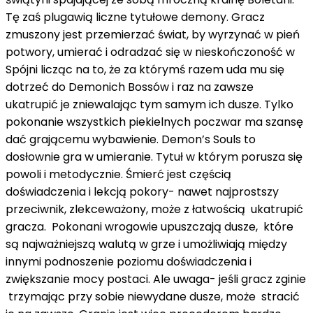
Tę zaś plugawią liczne tytułowe demony. Gracz
zmuszony jest przemierzać świat, by wyrzynać w pień
potwory, umierać i odradzać się w nieskończoność w
Spójni licząc na to, że za którymś razem uda mu się
dotrzeć do Demonich Bossów i raz na zawsze
ukatrupić je zniewalając tym samym ich dusze. Tylko
pokonanie wszystkich piekielnych poczwar ma szansę
dać grającemu wybawienie. Demon’s Souls to
dosłownie gra w umieranie. Tytuł w którym porusza się
powoli i metodycznie. Śmierć jest częścią
doświadczenia i lekcją pokory- nawet najprostszy
przeciwnik, zlekceważony, może z łatwością ukatrupić
gracza. Pokonani wrogowie upuszczają dusze, które
są najważniejszą walutą w grze i umożliwiają między
innymi podnoszenie poziomu doświadczenia i
zwiększanie mocy postaci. Ale uwaga- jeśli gracz zginie
trzymając przy sobie niewydane dusze, może stracić