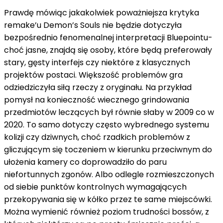
Prawdę mówiąc jakakolwiek poważniejsza krytyka
remake’u Demon’s Souls nie będzie dotyczyła
bezpośrednio fenomenalnej interpretacji Bluepointu-
choć jasne, znajdą się osoby, które będą preferowały
stary, gęsty interfejs czy niektóre z klasycznych
projektów postaci. Większość problemów gra
odziedziczyła siłą rzeczy z oryginału. Na przykład
pomysł na konieczność wiecznego grindowania
przedmiotów leczących był równie słaby w 2009 co w
2020. To samo dotyczy często wybrednego systemu
kolizji czy dziwnych, choć rzadkich problemów z
gliczującym się toczeniem w kierunku przeciwnym do
ułożenia kamery co doprowadziło do paru
niefortunnych zgonów. Albo odlegle rozmieszczonych
od siebie punktów kontrolnych wymagających
przekopywania się w kółko przez te same miejscówki.
Można wymienić również poziom trudności bossów, z