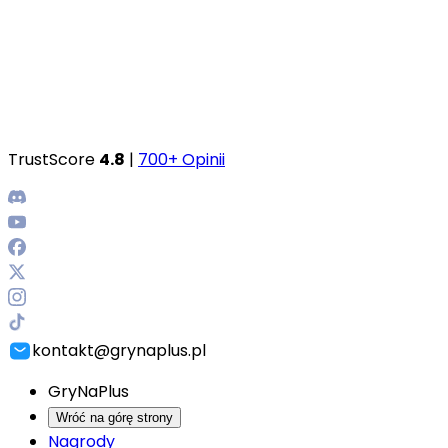
TrustScore
4.8
|
700+ Opinii
kontakt@grynaplus.pl
GryNaPlus
Wróć na górę strony
Nagrody