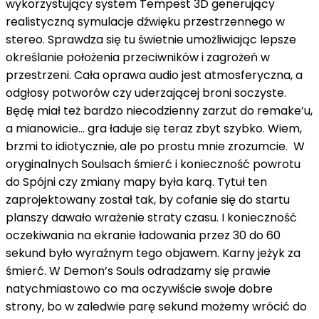
wykorzystujący system Tempest 3D generujący
realistyczną symulacje dźwięku przestrzennego w
stereo. Sprawdza się tu świetnie umożliwiając lepsze
określanie położenia przeciwników i zagrożeń w
przestrzeni. Cała oprawa audio jest atmosferyczna, a
odgłosy potworów czy uderzającej broni soczyste.
Będę miał też bardzo niecodzienny zarzut do remake’u,
a mianowicie… gra ładuje się teraz zbyt szybko. Wiem,
brzmi to idiotycznie, ale po prostu mnie zrozumcie. W
oryginalnych Soulsach śmierć i konieczność powrotu
do Spójni czy zmiany mapy była karą. Tytuł ten
zaprojektowany został tak, by cofanie się do startu
planszy dawało wrażenie straty czasu. I konieczność
oczekiwania na ekranie ładowania przez 30 do 60
sekund było wyraźnym tego objawem. Karny jeżyk za
śmierć. W Demon’s Souls odradzamy się prawie
natychmiastowo co ma oczywiście swoje dobre
strony, bo w zaledwie parę sekund możemy wrócić do