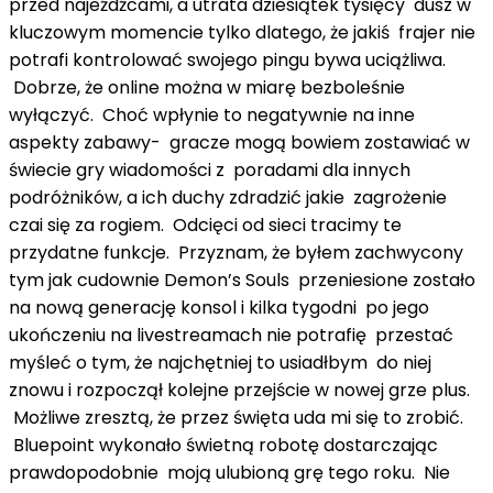
przed najeźdźcami, a utrata dziesiątek tysięcy dusz w
kluczowym momencie tylko dlatego, że jakiś frajer nie
potrafi kontrolować swojego pingu bywa uciążliwa.
Dobrze, że online można w miarę bezboleśnie
wyłączyć. Choć wpłynie to negatywnie na inne
aspekty zabawy- gracze mogą bowiem zostawiać w
świecie gry wiadomości z poradami dla innych
podróżników, a ich duchy zdradzić jakie zagrożenie
czai się za rogiem. Odcięci od sieci tracimy te
przydatne funkcje. Przyznam, że byłem zachwycony
tym jak cudownie Demon’s Souls przeniesione zostało
na nową generację konsol i kilka tygodni po jego
ukończeniu na livestreamach nie potrafię przestać
myśleć o tym, że najchętniej to usiadłbym do niej
znowu i rozpoczął kolejne przejście w nowej grze plus.
Możliwe zresztą, że przez święta uda mi się to zrobić.
Bluepoint wykonało świetną robotę dostarczając
prawdopodobnie moją ulubioną grę tego roku. Nie