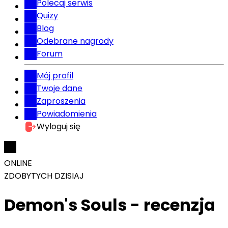
Polecaj serwis
Quizy
Blog
Odebrane nagrody
Forum
Mój profil
Twoje dane
Zaproszenia
Powiadomienia
Wyloguj się
ONLINE
ZDOBYTYCH DZISIAJ
Demon's Souls - recenzja