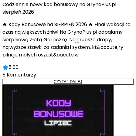
Codziennie nowy kod bonusowy na GrynaPlus.pl -
sierpień 2026
🔥 Kody Bonusowe na SIERPIEŃ 2026 🔥 Finał wakacji to
czas największych żniw! Na GrynaPlus.pl odpalamy
sierpniową Złotą Gorączkę. Najgrubsze dropy,
najwyższe stawki za zadania i system, kt&oacute;ry
pilnuje małych oszust&oacute;w.
5.00
5
Komentarzy
CZYTAJ DALEJ