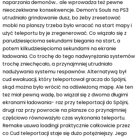
naparzania demonów… ale wprowadza też pewne
nieoczekiwane konsekwencje. Demon’s Souls na PS3
utrudniało grindowanie dusz, bo żeby zresetować
mobki na planszy trzeba było wracać na start mapy i
użyć teleportu by je zregenerować. Co wiązało się z
parudziesięcioma sekundami biegania na start, a
potem kilkudziesięcioma sekundami na ekranie
ładowania. Co trochę do tego nadwyrężania systemów
trochę zniechęcało, a przynajmniej utrudniało
nadużywania systemu respawnów. Alternatywą był
cud ewakuacji, który teleportował gracza do Spójni,
skąd można było wrócić na odświeżoną mapę. Ale ten
też miał pewną wadę, bo wiązał się z dwoma długimi
ekranami ładowania- raz przy teleportacji do Spójni,
drugi raz przy powrocie na plansze co przynajmniej
częściowo równoważyło czas wykonania teleportu.
Remake usuwa loadingi praktycznie całkowicie przez
co Cud teleportacji staje się dużo potężniejszy. Jego