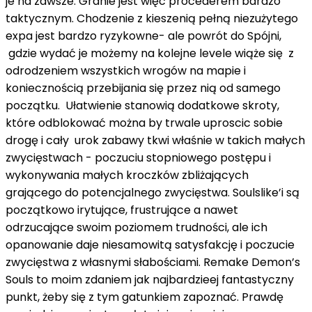
je na zawsze. Granie jest więc procederem bardzo
taktycznym. Chodzenie z kieszenią pełną niezużytego
expa jest bardzo ryzykowne- ale powrót do Spójni,
gdzie wydać je możemy na kolejne levele wiąże się z
odrodzeniem wszystkich wrogów na mapie i
koniecznością przebijania się przez nią od samego
początku. Ułatwienie stanowią dodatkowe skroty,
które odblokować można by trwale uproscic sobie
drogę i cały urok zabawy tkwi właśnie w takich małych
zwycięstwach - poczuciu stopniowego postępu i
wykonywania małych kroczków zbliżających
grającego do potencjalnego zwycięstwa. Soulslike’i są
początkowo irytujące, frustrujące a nawet
odrzucające swoim poziomem trudności, ale ich
opanowanie daje niesamowitą satysfakcję i poczucie
zwycięstwa z własnymi słabościami. Remake Demon’s
Souls to moim zdaniem jak najbardzieej fantastyczny
punkt, żeby się z tym gatunkiem zapoznać. Prawdę