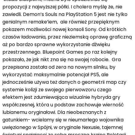
propozycji z najwyższej półki. I cholera myślę że, nie
zawiedli. Demon’s Souls na PlayStation 5 jest nie tylko
genialnym remake’iem, ale również przepięknym
pokazem możliwości nowej konsoli Sony. Od krótkich
czasów ładowania, przez nieziemską oprawę graficzną
aż po bardzo sprawne wykorzystanie dźwięku
przestrzennego. Bluepoint Games po raz kolejny
pokazało, że jak nikt zna się na swojej robocie. Gra
przepisana została od zera na nowym silniku, by
wykorzystać maksymalnie potencjał PS5, ale
jednocześnie używa też danych o geometrii map czy
systemie kolizji ze swojego pierwowzoru czego
efektem jest zdumiewająca wizualnie hybryda gry
współczesnej, która u podstaw zachowuje wierność
lubianemu oryginałowi. Dla nieobeznanych z
gatunkiem- wcielamy się w nieumarłego wojownika
uwięzionego w Spójni, w oryginale Nexusie, tajemnej
świątyni spajającej ze sobą mroczną krainę Boletarii.