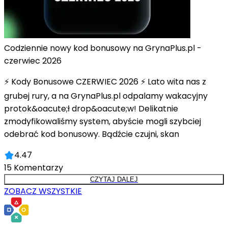
Codziennie nowy kod bonusowy na GrynaPlus.pl -
czerwiec 2026
⚡ Kody Bonusowe CZERWIEC 2026 ⚡ Lato wita nas z
grubej rury, a na GrynaPlus.pl odpalamy wakacyjny
protok&oacute;ł drop&oacute;w! Delikatnie
zmodyfikowaliśmy system, abyście mogli szybciej
odebrać kod bonusowy. Bądźcie czujni, skan
4.47
15
Komentarzy
CZYTAJ DALEJ
ZOBACZ WSZYSTKIE