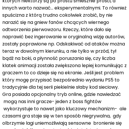
których niektórzy są po prostu śmiesznie prości, a
innych warto nazwać… eksperymentalnymi. To również
spuścizna z którą trudno cokolwiek zrobić, by nie
narazić się na gniew fanów chcących wiernego
odtworzenia pierwowzoru. Rzeczy, które dało się
naprawić bez ingerowanie w oryginalną wizję autorów,
zostały poprawione np. Odskakiwać od ataków można
teraz w dowolnym kierunku, a nie tylko w przód, tył
bądź na boki, a płynność poruszania się, czy liczba
klatek animacji została zwiększona lepiej komunikując z
graczem to co dzieje się na ekranie. Jeśli jest problem
który mogę przypisać bezpośrednio wydaniu PS5 to
tradycyjnie dla tej serii piekielnie słaby kod sieciowy.
Gra posiada opcjonalny tryb online, gdzie nawiedzać
mogą nas inni gracze- jeden z boss fightów
wykorzystuje to nawet jako kluczowy mechanizm- ale
czasami gra staje się w ten sposób niegrywalna, gdy
olbrzymie lagi uniemożliwiają sensowne bronienie się