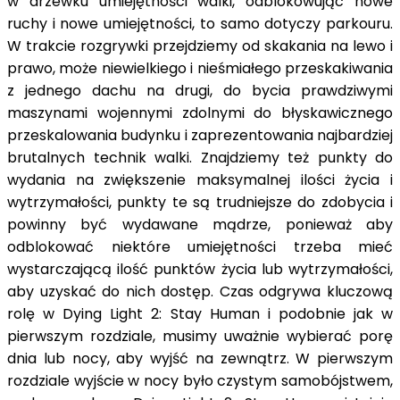
w drzewku umiejętności walki, odblokowując nowe
ruchy i nowe umiejętności, to samo dotyczy parkouru.
W trakcie rozgrywki przejdziemy od skakania na lewo i
prawo, może niewielkiego i nieśmiałego przeskakiwania
z jednego dachu na drugi, do bycia prawdziwymi
maszynami wojennymi zdolnymi do błyskawicznego
przeskalowania budynku i zaprezentowania najbardziej
brutalnych technik walki. Znajdziemy też punkty do
wydania na zwiększenie maksymalnej ilości życia i
wytrzymałości, punkty te są trudniejsze do zdobycia i
powinny być wydawane mądrze, ponieważ aby
odblokować niektóre umiejętności trzeba mieć
wystarczającą ilość punktów życia lub wytrzymałości,
aby uzyskać do nich dostęp. Czas odgrywa kluczową
rolę w Dying Light 2: Stay Human i podobnie jak w
pierwszym rozdziale, musimy uważnie wybierać porę
dnia lub nocy, aby wyjść na zewnątrz. W pierwszym
rozdziale wyjście w nocy było czystym samobójstwem,