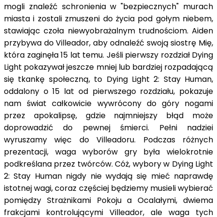
mogli znaleźć schronienia w "bezpiecznych" murach
miasta i zostali zmuszeni do życia pod gołym niebem,
stawiając czoła niewyobrażalnym trudnościom. Aiden
przybywa do Villeador, aby odnaleźć swoją siostrę Mię,
która zaginęła 15 lat temu. Jeśli pierwszy rozdział Dying
Light pokazywał jeszcze mniej lub bardziej rozpadającą
się tkankę społeczną, to Dying Light 2: Stay Human,
oddalony o 15 lat od pierwszego rozdziału, pokazuje
nam świat całkowicie wywrócony do góry nogami
przez apokalipsę, gdzie najmniejszy błąd może
doprowadzić do pewnej śmierci. Pełni nadziei
wyruszamy więc do Villeadoru. Podczas różnych
prezentacji, waga wyborów gry była wielokrotnie
podkreślana przez twórców. Cóż, wybory w Dying Light
2: Stay Human nigdy nie wydają się mieć naprawdę
istotnej wagi, coraz częściej będziemy musieli wybierać
pomiędzy Strażnikami Pokoju a Ocalałymi, dwiema
frakcjami kontrolującymi Villeador, ale waga tych