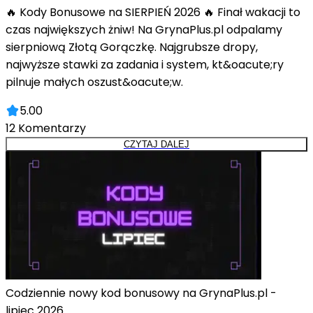
🔥 Kody Bonusowe na SIERPIEŃ 2026 🔥 Finał wakacji to
czas największych żniw! Na GrynaPlus.pl odpalamy
sierpniową Złotą Gorączkę. Najgrubsze dropy,
najwyższe stawki za zadania i system, kt&oacute;ry
pilnuje małych oszust&oacute;w.
5.00
12
Komentarzy
CZYTAJ DALEJ
Codziennie nowy kod bonusowy na GrynaPlus.pl -
lipiec 2026