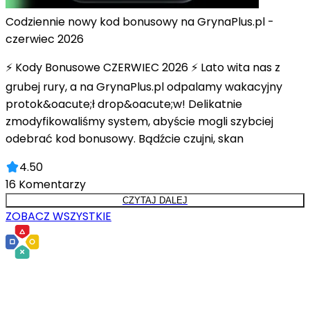
Codziennie nowy kod bonusowy na GrynaPlus.pl -
czerwiec 2026
⚡ Kody Bonusowe CZERWIEC 2026 ⚡ Lato wita nas z
grubej rury, a na GrynaPlus.pl odpalamy wakacyjny
protok&oacute;ł drop&oacute;w! Delikatnie
zmodyfikowaliśmy system, abyście mogli szybciej
odebrać kod bonusowy. Bądźcie czujni, skan
4.50
16
Komentarzy
CZYTAJ DALEJ
ZOBACZ WSZYSTKIE