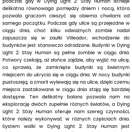
podczas gdy w Dying Light 2: Stay Human istnieje
delikatna równowaga pomiędzy dniem i nocą, która
pozwala graczom cieszyć się obiema chwilami od
samego początku. Podczas gdy ulice są przejezdne w
ciągu dnia, choć kilku odważnych zombie nadal
zapuszcza się w zaułki Villeador, wchodzenie do
budynków jest stanowczo odradzane. Budynki w Dying
Light 2: Stay Human są pełne zombie w ciągu dnia.
Potwory czekają, aż słońce zajdzie, aby wyjść na ulicę,
co sprawia, że zamknięte budynki są świetnym
miejscem do ukrycia się w ciągu dnia. W nocy budynki
pustoszeją, a zmarli wylewają się na ulice, dzięki czemu
miejsca zaatakowane w ciągu dnia stają się bardziej
dostępne. Ten delikatny balans pozwala nam na
eksplorację dwóch zupełnie różnych światów, a Dying
Light 2: Stay Human oferuje nam szereg czynności,
które należy wykonywać w różnych częściach dnia.
System walki w Dying Light 2: Stay Human jest