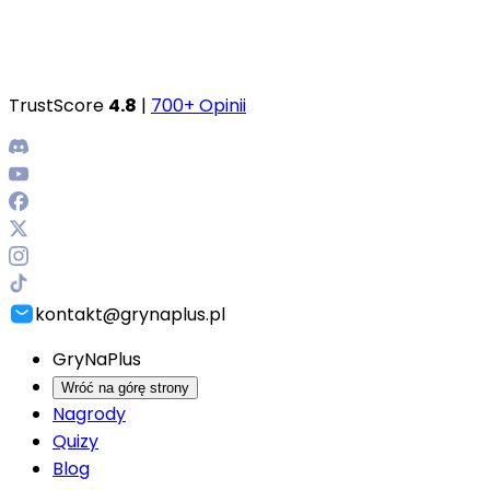
TrustScore
4.8
|
700+ Opinii
kontakt@grynaplus.pl
GryNaPlus
Wróć na górę strony
Nagrody
Quizy
Blog