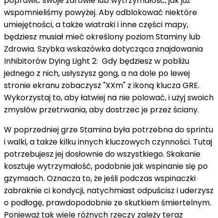
poprawić swoje zdrowie lub wytrzymałość, jak już
wspomnieliśmy powyżej. Aby odblokować niektóre
umiejętności, a także wiatraki i inne części mapy,
będziesz musiał mieć określony poziom Staminy lub
Zdrowia. Szybka wskazówka dotycząca znajdowania
Inhibitorów Dying Light 2: Gdy będziesz w pobliżu
jednego z nich, usłyszysz gong, a na dole po lewej
stronie ekranu zobaczysz "XXm" z ikoną klucza GRE.
Wykorzystaj to, aby łatwiej na nie polować, i użyj swoich
zmysłów przetrwania, aby dostrzec je przez ściany.
W poprzedniej grze Stamina była potrzebna do sprintu
i walki, a także kilku innych kluczowych czynności. Tutaj
potrzebujesz jej dosłownie do wszystkiego. Skakanie
kosztuje wytrzymałość, podobnie jak wspinanie się po
gzymsach. Oznacza to, że jeśli podczas wspinaczki
zabraknie ci kondycji, natychmiast odpuścisz i uderzysz
o podłogę, prawdopodobnie ze skutkiem śmiertelnym.
Ponieważ tak wiele różnych rzeczy zależy teraz