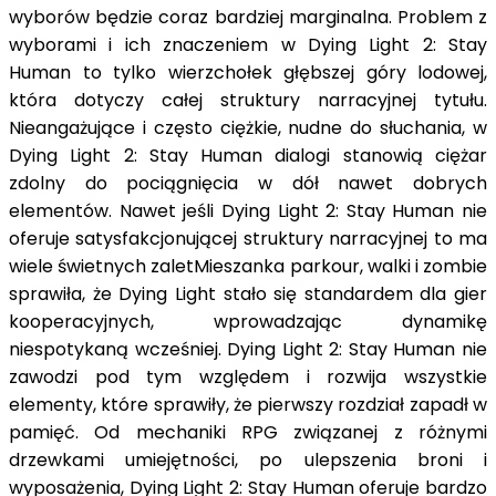
wyborów będzie coraz bardziej marginalna. Problem z
wyborami i ich znaczeniem w Dying Light 2: Stay
Human to tylko wierzchołek głębszej góry lodowej,
która dotyczy całej struktury narracyjnej tytułu.
Nieangażujące i często ciężkie, nudne do słuchania, w
Dying Light 2: Stay Human dialogi stanowią ciężar
zdolny do pociągnięcia w dół nawet dobrych
elementów. Nawet jeśli Dying Light 2: Stay Human nie
oferuje satysfakcjonującej struktury narracyjnej to ma
wiele świetnych zaletMieszanka parkour, walki i zombie
sprawiła, że Dying Light stało się standardem dla gier
kooperacyjnych, wprowadzając dynamikę
niespotykaną wcześniej. Dying Light 2: Stay Human nie
zawodzi pod tym względem i rozwija wszystkie
elementy, które sprawiły, że pierwszy rozdział zapadł w
pamięć. Od mechaniki RPG związanej z różnymi
drzewkami umiejętności, po ulepszenia broni i
wyposażenia, Dying Light 2: Stay Human oferuje bardzo