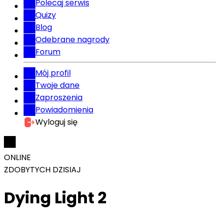
Polecaj serwis
Quizy
Blog
Odebrane nagrody
Forum
Mój profil
Twoje dane
Zaproszenia
Powiadomienia
Wyloguj się
ONLINE
ZDOBYTYCH DZISIAJ
Dying Light 2