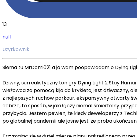
13
null
Użytkownik
Siema tu MrDomi021 a ja wam poopowiadam o Dying Ligh
Dziwny, surrealistyczny ton gry Dying Light 2 Stay Hum
wieżowca za pomocą kija do krykieta, jest dziwaczny, al
z najlepszych ruchów parkour, ekspansywny otwarty świa
dobrze, to sposób, w jaki łączy niemal śmiertelny prz
przybycia. Jestem pewien, że kiedy deweloperzy z Techla
po globalnej pandemii, ale jasne jest, że próba ukończen
Trzymając się w dużej mierze planu nakreślonego przez 