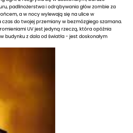
uru, padlinożerstwa i odrąbywania głów zombie za
ońcem, a w nocy wylewają się na ulice w
za czas do twojej przemiany w bezmózgiego szamana.
romieniami UV jest jedyną rzeczą, która opóźnia
ś w budynku z dala od światła - jest doskonałym