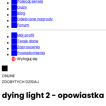
Polecaj serwis
Quizy
Blog
Odebrane nagrody
Forum
Mój profil
Twoje dane
Zaproszenia
Powiadomienia
Wyloguj się
ONLINE
ZDOBYTYCH DZISIAJ
dying light 2 - opowiastka