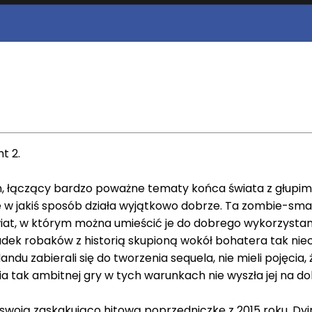
t 2.
an, łączący bardzo poważne tematy końca świata z głupimi
e w jakiś sposób działa wyjątkowo dobrze. Ta zombie-smas
t, w którym można umieścić je do dobrego wykorzystania, 
ypadek robaków z historią skupioną wokół bohatera tak n
ndu zabierali się do tworzenia sequela, nie mieli pojęcia
ia tak ambitnej gry w tych warunkach nie wyszła jej na do
swoją zaskakująco hitową poprzedniczkę z 2015 roku, Dyi