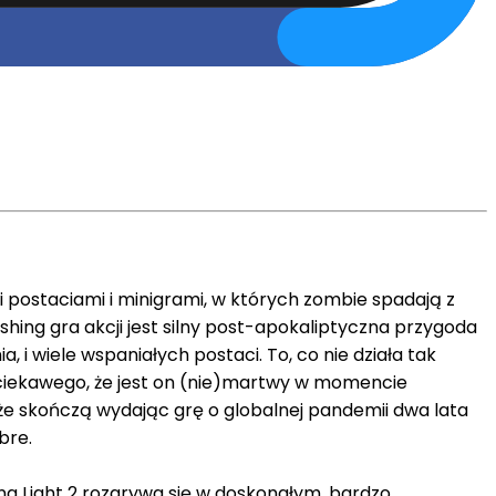
 postaciami i minigrami, w których zombie spadają z
hing gra akcji jest silny post-apokaliptyczna przygoda
i wiele wspaniałych postaci. To, co nie działa tak
ieciekawego, że jest on (nie)martwy w momencie
, że skończą wydając grę o globalnej pandemii dwa lata
bre.
ng Light 2 rozgrywa się w doskonałym, bardzo