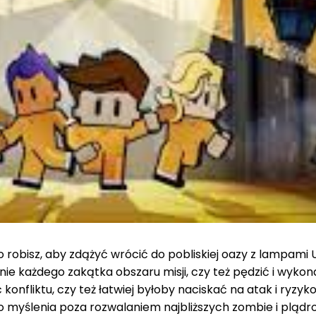
obisz, aby zdążyć wrócić do pobliskiej oazy z lampami UV
 każdego zakątka obszaru misji, czy też pędzić i wykon
konfliktu, czy też łatwiej byłoby naciskać na atak i ryzyk
oś do myślenia poza rozwalaniem najbliższych zombie i plą