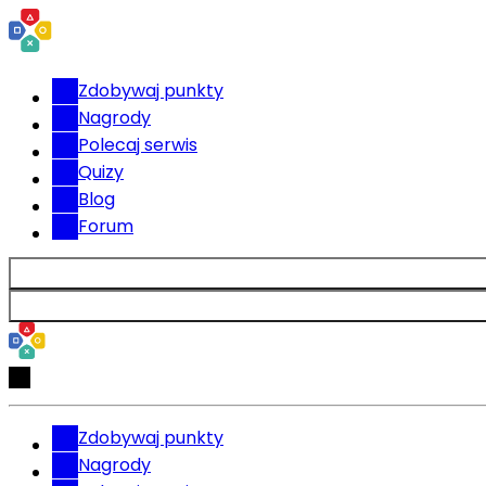
Zdobywaj punkty
Nagrody
Polecaj serwis
Quizy
Blog
Forum
Zdobywaj punkty
Nagrody