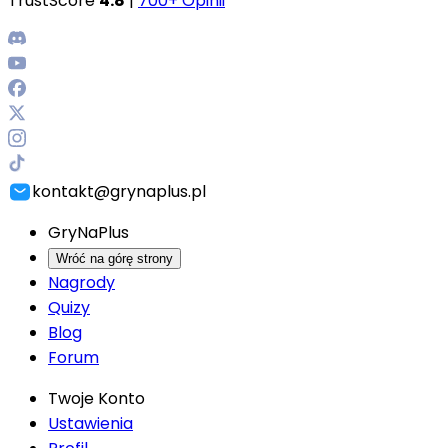
TrustScore
4.8
|
700+ Opinii
kontakt@grynaplus.pl
GryNaPlus
Wróć na górę strony
Nagrody
Quizy
Blog
Forum
Twoje Konto
Ustawienia