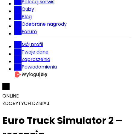
Polecaj serwis
Quizy
Blog
Odebrane nagrody
Forum
Mój profil
Twoje dane
Zaproszenia
Powiadomienia
Wyloguj się
ONLINE
ZDOBYTYCH DZISIAJ
Euro Truck Simulator 2 –