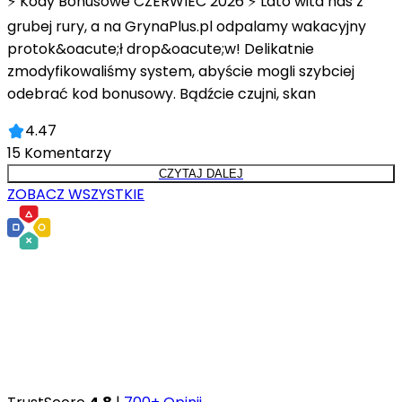
⚡ Kody Bonusowe CZERWIEC 2026 ⚡ Lato wita nas z
grubej rury, a na GrynaPlus.pl odpalamy wakacyjny
protok&oacute;ł drop&oacute;w! Delikatnie
zmodyfikowaliśmy system, abyście mogli szybciej
odebrać kod bonusowy. Bądźcie czujni, skan
4.47
15
Komentarzy
CZYTAJ DALEJ
ZOBACZ WSZYSTKIE