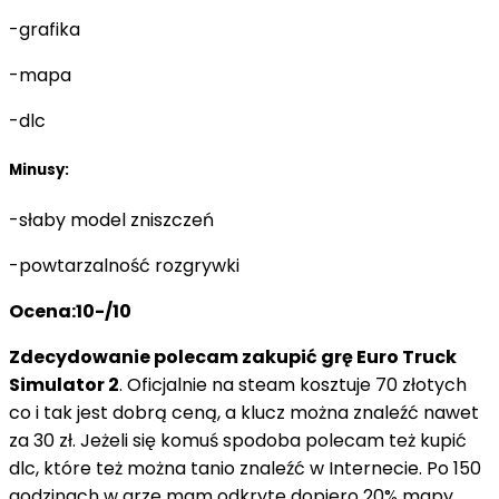
-grafika
-mapa
-dlc
Minusy:
-słaby model zniszczeń
-powtarzalność rozgrywki
Ocena:10-/10
Zdecydowanie polecam zakupić grę Euro Truck
Simulator 2
. Oficjalnie na steam kosztuje 70 złotych
co i tak jest dobrą ceną, a klucz można znaleźć nawet
za 30 zł. Jeżeli się komuś spodoba polecam też kupić
dlc, które też można tanio znaleźć w Internecie. Po 150
godzinach w grze mam odkryte dopiero 20% mapy,