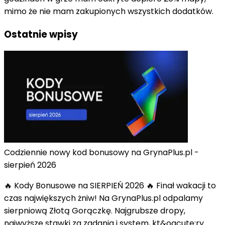
mimo że nie mam zakupionych wszystkich dodatków.
Ostatnie wpisy
Codziennie nowy kod bonusowy na GrynaPlus.pl -
sierpień 2026
🔥 Kody Bonusowe na SIERPIEŃ 2026 🔥 Finał wakacji to
czas największych żniw! Na GrynaPlus.pl odpalamy
sierpniową Złotą Gorączkę. Najgrubsze dropy,
najwyższe stawki za zadania i system, kt&oacute;ry