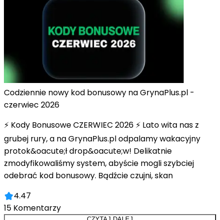
Codziennie nowy kod bonusowy na GrynaPlus.pl -
czerwiec 2026
⚡ Kody Bonusowe CZERWIEC 2026 ⚡ Lato wita nas z
grubej rury, a na GrynaPlus.pl odpalamy wakacyjny
protok&oacute;ł drop&oacute;w! Delikatnie
zmodyfikowaliśmy system, abyście mogli szybciej
odebrać kod bonusowy. Bądźcie czujni, skan
4.47
15
Komentarzy
CZYTAJ DALEJ