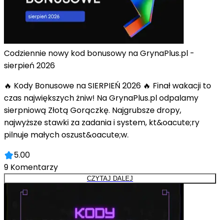
Codziennie nowy kod bonusowy na GrynaPlus.pl -
sierpień 2026
🔥 Kody Bonusowe na SIERPIEŃ 2026 🔥 Finał wakacji to
czas największych żniw! Na GrynaPlus.pl odpalamy
sierpniową Złotą Gorączkę. Najgrubsze dropy,
najwyższe stawki za zadania i system, kt&oacute;ry
pilnuje małych oszust&oacute;w.
5.00
9
Komentarzy
CZYTAJ DALEJ