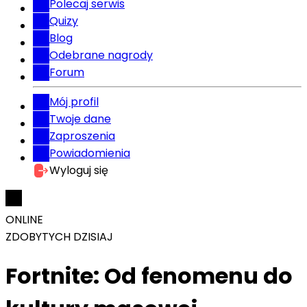
Polecaj serwis
Quizy
Blog
Odebrane nagrody
Forum
Mój profil
Twoje dane
Zaproszenia
Powiadomienia
Wyloguj się
ONLINE
ZDOBYTYCH DZISIAJ
Fortnite: Od fenomenu do