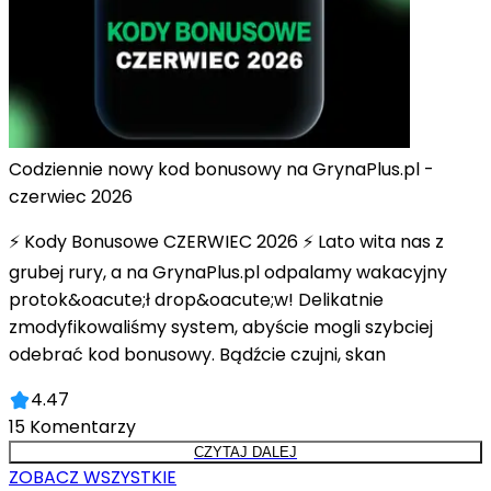
Codziennie nowy kod bonusowy na GrynaPlus.pl -
czerwiec 2026
⚡ Kody Bonusowe CZERWIEC 2026 ⚡ Lato wita nas z
grubej rury, a na GrynaPlus.pl odpalamy wakacyjny
protok&oacute;ł drop&oacute;w! Delikatnie
zmodyfikowaliśmy system, abyście mogli szybciej
odebrać kod bonusowy. Bądźcie czujni, skan
4.47
15
Komentarzy
CZYTAJ DALEJ
ZOBACZ WSZYSTKIE