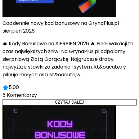
Codziennie nowy kod bonusowy na GrynaPlus.pl -
sierpień 2026
🔥 Kody Bonusowe na SIERPIEŃ 2026 🔥 Finał wakacji to
czas największych żniw! Na GrynaPlus.pl odpalamy
sierpniową Złotą Gorączkę. Najgrubsze dropy,
najwyższe stawki za zadania i system, kt&oacute;ry
pilnuje małych oszust&oacute;w.
5.00
5
Komentarzy
CZYTAJ DALEJ