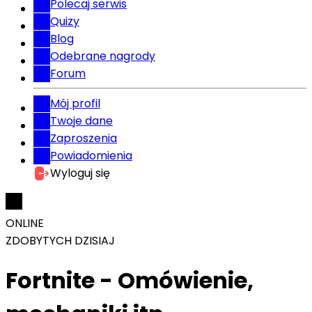
Polecaj serwis
Quizy
Blog
Odebrane nagrody
Forum
Mój profil
Twoje dane
Zaproszenia
Powiadomienia
Wyloguj się
ONLINE
ZDOBYTYCH DZISIAJ
Fortnite - Omówienie,