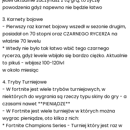
jeżeli aktualnie zaczynasz z tą grą, to życzę
powodzenia gdyż napewno nie będzie łatwo
3. Karnety bojowe
- Pierwszy raz karnet bojowy wszedł w sezonie drugim,
posiadał on 70 stopni oraz CZARNEGO RYCERZA na
właśnie 70 levelu
* Wtedy nie było tak łatwo wbić tego czarnego
rycerza, gdyż levele wbijało się bardzo ciężko. Aktualnie
to pikuś - wbijasz 100-120lvl
w około miesiąc
4. Tryby Turniejowe
- W fortnite jest wiele trybów turniejowych, w
niektórych do wygrania są rzeczy typu skiny do gry - a
czasami nawet **PIENIĄDZE**
- W Fortnite jest wiele turniejów w których można
wygrac pieniądze, oto kilka z nich:
* Fortnite Champions Series - Turniej który jest raz w