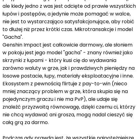
ale kiedy jedno z was jest odcięte od prawie wszystkich
łupów i postępów, a jedynie może pomagać w walce,
nie jest to wystarczająco satysfakcjonujące, aby robić
to dłużej niż przez krótki czas. Mikrotransakcje i model
"Gacha".
Genshin Impact jest całkowicie darmowy, ale słoniem
w pokoju jest jego model "gacha" - znany również jako
skrzynki z łupami - który kusi cię do wydawania
zarówno waluty w grze, jak i prawdziwych pieniędzy na
losowe postacie, łupy, materiały eksploatacyjne i inne.
Ekosystem z pewnością flirtuje z pay-to-win (nieco
mniej znaczący problem w grze, która skupia się na
pojedynczym graczu i nie ma PvP), ale udaje się
znaleźć przyzwoitą równowagę, dzięki czemu ci, którzy
nie chcą wydawać ani grosza, mogą nadal cieszyć się
całą grą za darmo.
Podczas gdy prawdą jest, że wszystkie najpotężniejsze