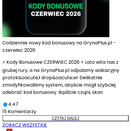
Codziennie nowy kod bonusowy na GrynaPlus.pl -
czerwiec 2026
⚡ Kody Bonusowe CZERWIEC 2026 ⚡ Lato wita nas z
grubej rury, a na GrynaPlus.pl odpalamy wakacyjny
protok&oacute;ł drop&oacute;w! Delikatnie
zmodyfikowaliśmy system, abyście mogli szybciej
odebrać kod bonusowy. Bądźcie czujni, skan
4.47
15
Komentarzy
CZYTAJ DALEJ
ZOBACZ WSZYSTKIE