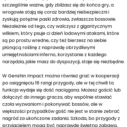
szczególnie ważne, gdy zbliżasz się do końca gry, a
wrogowie stają się coraz bardziej niebezpieczni i
zyskują potężne paski zdrowia, zwłaszcza bossowie.
Niezależnie od tego, czy walczysz z gigantycznym
wilkiem, który psuje ci dzień lodowymi atakami, które
są po prostu wredne, czy też bierzesz na siebie
płonącą roślinę z naprawdę obrzydliwymi
umiejętnościami inferno, korzystanie z każdego
narzędzia, jakie masz do dyspozycji, staje się niezbędne.
W Genshin Impact można również grać w kooperacji
po osiągnięciu 16 rangi przygody, ale w tej chwili ta
funkcja wydaje się dość naciągana. Możesz gościć lub
dołączyć do innego gracza, aby wspólnie stawiać
czoła wyzwaniom i pokonywać bossów, ale w
większości przypadków gość nie jest w stanie zebrać
nagród za ukończone zadania. Szkoda, bo przygody z
przyjacielem mogą być naprawdę świetną zabawą,