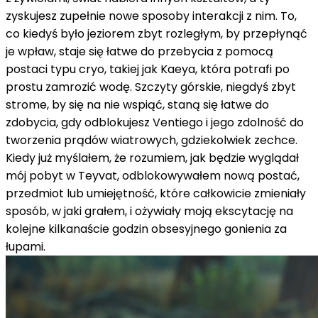
zyskujesz zupełnie nowe sposoby interakcji z nim. To,
co kiedyś było jeziorem zbyt rozległym, by przepłynąć
je wpław, staje się łatwe do przebycia z pomocą
postaci typu cryo, takiej jak Kaeya, która potrafi po
prostu zamrozić wodę. Szczyty górskie, niegdyś zbyt
strome, by się na nie wspiąć, staną się łatwe do
zdobycia, gdy odblokujesz Ventiego i jego zdolność do
tworzenia prądów wiatrowych, gdziekolwiek zechce.
Kiedy już myślałem, że rozumiem, jak będzie wyglądał
mój pobyt w Teyvat, odblokowywałem nową postać,
przedmiot lub umiejętność, które całkowicie zmieniały
sposób, w jaki grałem, i ożywiały moją ekscytację na
kolejne kilkanaście godzin obsesyjnego gonienia za
łupami.