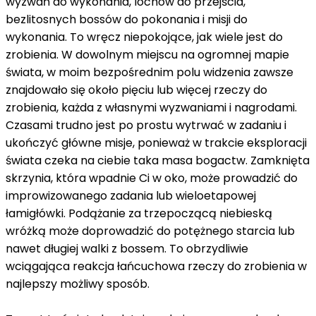
wyzwań do wykonania, lochów do przejścia,
bezlitosnych bossów do pokonania i misji do
wykonania. To wręcz niepokojące, jak wiele jest do
zrobienia. W dowolnym miejscu na ogromnej mapie
świata, w moim bezpośrednim polu widzenia zawsze
znajdowało się około pięciu lub więcej rzeczy do
zrobienia, każda z własnymi wyzwaniami i nagrodami.
Czasami trudno jest po prostu wytrwać w zadaniu i
ukończyć główne misje, ponieważ w trakcie eksploracji
świata czeka na ciebie taka masa bogactw. Zamknięta
skrzynia, która wpadnie Ci w oko, może prowadzić do
improwizowanego zadania lub wieloetapowej
łamigłówki. Podążanie za trzepoczącą niebieską
wróżką może doprowadzić do potężnego starcia lub
nawet długiej walki z bossem. To obrzydliwie
wciągająca reakcja łańcuchowa rzeczy do zrobienia w
najlepszy możliwy sposób.