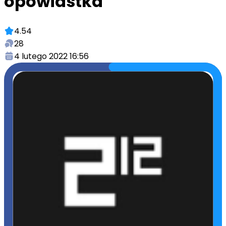
opowiastka
4.54
28
4 lutego 2022 16:56