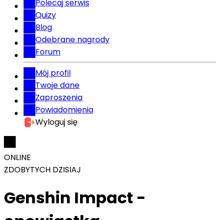
Polecaj serwis
Quizy
Blog
Odebrane nagrody
Forum
Mój profil
Twoje dane
Zaproszenia
Powiadomienia
Wyloguj się
ONLINE
ZDOBYTYCH DZISIAJ
Genshin Impact -