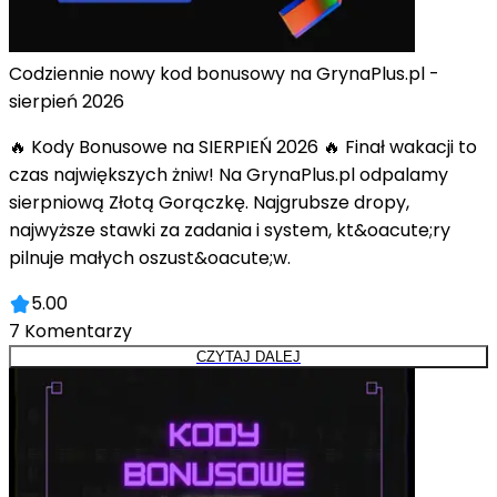
Codziennie nowy kod bonusowy na GrynaPlus.pl -
sierpień 2026
🔥 Kody Bonusowe na SIERPIEŃ 2026 🔥 Finał wakacji to
czas największych żniw! Na GrynaPlus.pl odpalamy
sierpniową Złotą Gorączkę. Najgrubsze dropy,
najwyższe stawki za zadania i system, kt&oacute;ry
pilnuje małych oszust&oacute;w.
5.00
7
Komentarzy
CZYTAJ DALEJ