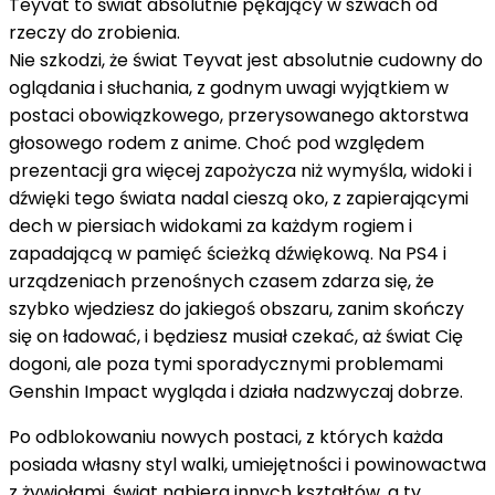
Teyvat to świat absolutnie pękający w szwach od
rzeczy do zrobienia.
Nie szkodzi, że świat Teyvat jest absolutnie cudowny do
oglądania i słuchania, z godnym uwagi wyjątkiem w
postaci obowiązkowego, przerysowanego aktorstwa
głosowego rodem z anime. Choć pod względem
prezentacji gra więcej zapożycza niż wymyśla, widoki i
dźwięki tego świata nadal cieszą oko, z zapierającymi
dech w piersiach widokami za każdym rogiem i
zapadającą w pamięć ścieżką dźwiękową. Na PS4 i
urządzeniach przenośnych czasem zdarza się, że
szybko wjedziesz do jakiegoś obszaru, zanim skończy
się on ładować, i będziesz musiał czekać, aż świat Cię
dogoni, ale poza tymi sporadycznymi problemami
Genshin Impact wygląda i działa nadzwyczaj dobrze.
Po odblokowaniu nowych postaci, z których każda
posiada własny styl walki, umiejętności i powinowactwa
z żywiołami, świat nabiera innych kształtów, a ty