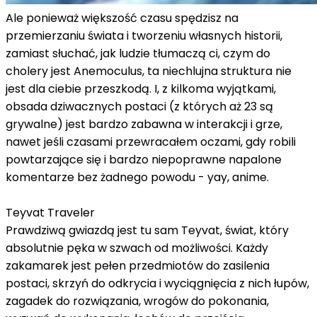
Ale ponieważ większość czasu spędzisz na
przemierzaniu świata i tworzeniu własnych historii,
zamiast słuchać, jak ludzie tłumaczą ci, czym do
cholery jest Anemoculus, ta niechlujna struktura nie
jest dla ciebie przeszkodą. I, z kilkoma wyjątkami,
obsada dziwacznych postaci (z których aż 23 są
grywalne) jest bardzo zabawna w interakcji i grze,
nawet jeśli czasami przewracałem oczami, gdy robili
powtarzające się i bardzo niepoprawne napalone
komentarze bez żadnego powodu - yay, anime.
Teyvat Traveler
Prawdziwą gwiazdą jest tu sam Teyvat, świat, który
absolutnie pęka w szwach od możliwości. Każdy
zakamarek jest pełen przedmiotów do zasilenia
postaci, skrzyń do odkrycia i wyciągnięcia z nich łupów,
zagadek do rozwiązania, wrogów do pokonania,