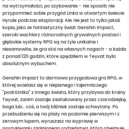
na wytrzymałości, po szybowanie - nie sposób nie
przypomnieć sobie przygód Linka w otwartym świecie
Hyrule podczas eksploracji. Ale nie jest to tylko jakaś
kopia, jako że fantastyczny świat Genshin Impact,
szeroki wachlarz różnorodnych grywalnych postaci i
głębokie systemy RPG są na tyle unikalne i
niesamowite, że gra stoi na własnych nogach - a każda
z ponad 120 godzin, które spędziłem w Teyvat była
absolutnym wybuchem.
Genshin Impact to darmowa przygodowa gra RPG, w
której wcielasz się w niejasnego i tajemniczego
"podróżnika" z innego świata, który przybywa do krainy
Teyvat, zanim zostaje zaatakowany przez czarodziejkę,
boga lub... coś, a twój bliźniak zostaje schwytany. Po
przebudzeniu się na plaży na poziomie pierwszym i z
zerowym łupem, wyruszasz na wyprawę w
poszukiwaniu zaginionego rodzeństwa, która obejmuje