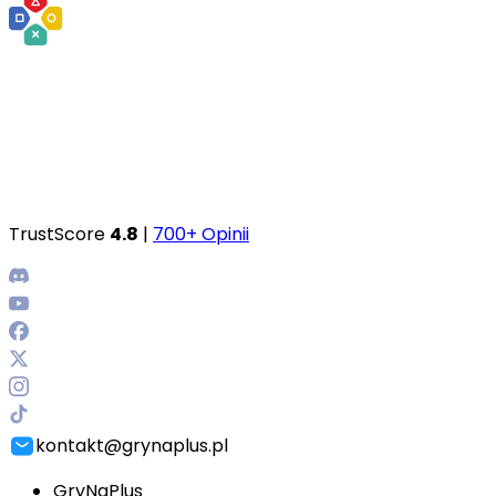
TrustScore
4.8
|
700+ Opinii
kontakt@grynaplus.pl
GryNaPlus