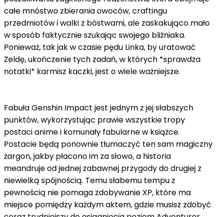
całe mnóstwo zbierania owoców, craftingu
przedmiotów i walki z bóstwami, ale zaskakująco mało
w sposób faktycznie szukając swojego bliźniaka.
Ponieważ, tak jak w czasie pędu Linka, by uratować
Zeldę, ukończenie tych zadań, w których *sprawdza
notatki* karmisz kaczki, jest o wiele ważniejsze.
Fabuła Genshin Impact jest jednym z jej słabszych
punktów, wykorzystując prawie wszystkie tropy
postaci anime i komunały fabularne w książce.
Postacie będą ponownie tłumaczyć ten sam magiczny
żargon, jakby płacono im za słowo, a historia
meandruje od jednej zabawnej przygody do drugiej z
niewielką spójnością. Temu słabemu tempu z
pewnością nie pomaga zdobywanie XP, które ma
miejsce pomiędzy każdym aktem, gdzie musisz zdobyć
coraz trudniejszy do osiągnięcia poziom Adventurer