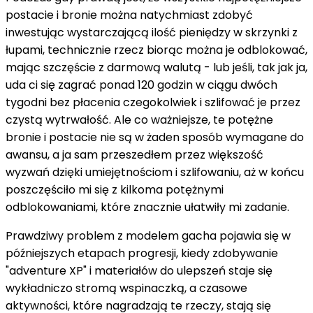
postacie i bronie można natychmiast zdobyć
inwestując wystarczającą ilość pieniędzy w skrzynki z
łupami, technicznie rzecz biorąc można je odblokować,
mając szczęście z darmową walutą - lub jeśli, tak jak ja,
uda ci się zagrać ponad 120 godzin w ciągu dwóch
tygodni bez płacenia czegokolwiek i szlifować je przez
czystą wytrwałość. Ale co ważniejsze, te potężne
bronie i postacie nie są w żaden sposób wymagane do
awansu, a ja sam przeszedłem przez większość
wyzwań dzięki umiejętnościom i szlifowaniu, aż w końcu
poszczęściło mi się z kilkoma potężnymi
odblokowaniami, które znacznie ułatwiły mi zadanie.
Prawdziwy problem z modelem gacha pojawia się w
późniejszych etapach progresji, kiedy zdobywanie
"adventure XP" i materiałów do ulepszeń staje się
wykładniczo stromą wspinaczką, a czasowe
aktywności, które nagradzają te rzeczy, stają się