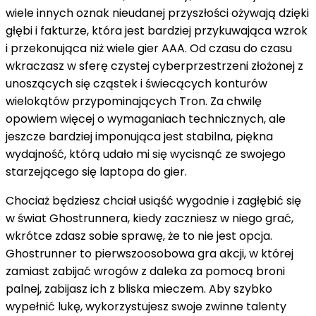
wiele innych oznak nieudanej przyszłości ożywają dzięki
głębi i fakturze, która jest bardziej przykuwająca wzrok
i przekonująca niż wiele gier AAA. Od czasu do czasu
wkraczasz w sferę czystej cyberprzestrzeni złożonej z
unoszących się cząstek i świecących konturów
wielokątów przypominających Tron. Za chwilę
opowiem więcej o wymaganiach technicznych, ale
jeszcze bardziej imponująca jest stabilna, piękna
wydajność, którą udało mi się wycisnąć ze swojego
starzejącego się laptopa do gier.
Chociaż będziesz chciał usiąść wygodnie i zagłębić się
w świat Ghostrunnera, kiedy zaczniesz w niego grać,
wkrótce zdasz sobie sprawę, że to nie jest opcja.
Ghostrunner to pierwszoosobowa gra akcji, w której
zamiast zabijać wrogów z daleka za pomocą broni
palnej, zabijasz ich z bliska mieczem. Aby szybko
wypełnić lukę, wykorzystujesz swoje zwinne talenty