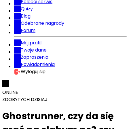
Polecaj serwis
Quizy
Blog
Odebrane nagrody
Forum
Mój profil
Twoje dane
Zaproszenia
Powiadomienia
Wyloguj się
ONLINE
ZDOBYTYCH DZISIAJ
Ghostrunner, czy da się