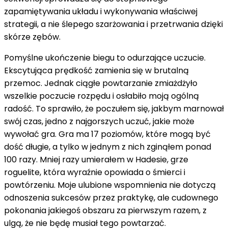
zapamiętywania układu i wykonywania właściwej
strategii, a nie ślepego szarżowania i przetrwania dzięki
skórze zębów.
Pomyślne ukończenie biegu to odurzające uczucie.
Ekscytująca prędkość zamienia się w brutalną
przemoc. Jednak ciągłe powtarzanie zmiażdżyło
wszelkie poczucie rozpędu i osłabiło moją ogólną
radość. To sprawiło, że poczułem się, jakbym marnował
swój czas, jedno z najgorszych uczuć, jakie może
wywołać gra. Gra ma 17 poziomów, które mogą być
dość długie, a tylko w jednym z nich zginąłem ponad
100 razy. Mniej razy umierałem w Hadesie, grze
roguelite, która wyraźnie opowiada o śmierci i
powtórzeniu. Moje ulubione wspomnienia nie dotyczą
odnoszenia sukcesów przez praktykę, ale cudownego
pokonania jakiegoś obszaru za pierwszym razem, z
ulgą, że nie będę musiał tego powtarzać.