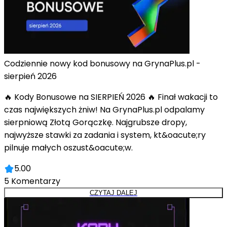
Codziennie nowy kod bonusowy na GrynaPlus.pl -
sierpień 2026
🔥 Kody Bonusowe na SIERPIEŃ 2026 🔥 Finał wakacji to
czas największych żniw! Na GrynaPlus.pl odpalamy
sierpniową Złotą Gorączkę. Najgrubsze dropy,
najwyższe stawki za zadania i system, kt&oacute;ry
pilnuje małych oszust&oacute;w.
5.00
5
Komentarzy
CZYTAJ DALEJ