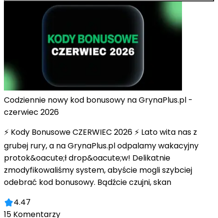
Codziennie nowy kod bonusowy na GrynaPlus.pl -
czerwiec 2026
⚡ Kody Bonusowe CZERWIEC 2026 ⚡ Lato wita nas z
grubej rury, a na GrynaPlus.pl odpalamy wakacyjny
protok&oacute;ł drop&oacute;w! Delikatnie
zmodyfikowaliśmy system, abyście mogli szybciej
odebrać kod bonusowy. Bądźcie czujni, skan
4.47
15
Komentarzy