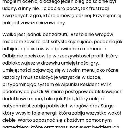
mogłem ocenić, dlaczego jeden bieg po ścianie był
udany, a inny nie. To dopiero początek frustracji
związanych z grą, które omówię później. Przynajmniej
hak jest zawsze niezawodny.
Walka jest jednak bez zarzutu. Rzeźbienie wrogów
mieczem zawsze jest satysfakcjonujące, podobnie jak
odbijanie pocisków w odpowiednim momencie.
Odbijanie pocisków to w rzeczywistości profit, który
odblokowujesz w drzewku umiejętności gry.
Umiejętności pojawiają się w twoim menu jako różne
kształty i musisz ułożyć je wszystkie w siatce,
przypominając system ekwipunku Resident Evil 4
podobny do puzzli. W miarę postępów odblokowujesz
dodatkowe moce, takie jak Blink, który celuje i
natychmiast zabija pobliskich wrogów, oraz Surge,
który wysyła falę energii, która zabija wszystko wokół
ciebie. Warto zapoznać się z każdym pomocnym
narzędziem, które otrzymasz, ponieważ będziesz ich