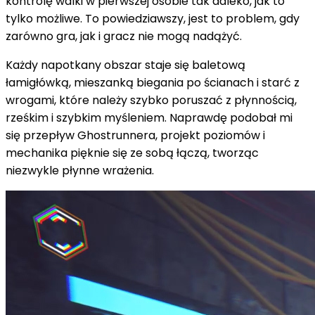
kontrolę walki w pierwszej osobie tak daleko, jak to
tylko możliwe. To powiedziawszy, jest to problem, gdy
zarówno gra, jak i gracz nie mogą nadążyć.
Każdy napotkany obszar staje się baletową
łamigłówką, mieszanką biegania po ścianach i starć z
wrogami, które należy szybko poruszać z płynnością,
rześkim i szybkim myśleniem. Naprawdę podobał mi
się przepływ Ghostrunnera, projekt poziomów i
mechanika pięknie się ze sobą łączą, tworząc
niezwykle płynne wrażenia.