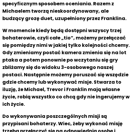
specyficznym sposobem oceniania.
Razem
z
Michaelem tworzą nieskoordynowany, ale
budzący grozę duet, uzupełniony przez Franklina.
W momencie kiedy będą dostępni wszyscy trzej
bohaterowie, czyli całe „tio”, możemy przełączać
się pomiędzy nimi w jakiej tylko kolejności chcemy.
Gdy zmieniamy postać kamera zmienia się na lot
ptaka a potem ponownie po wczytaniu się gry
zbliżamy się do widoku 3-osobowego naszej
postaci. Następnie możemy poruszać się wszędzie
gdzie chcemy lub wykonywać misje. Stwarza to
iluzję, że Michael, Trevor i Franklin mają własne
życie, robią wszystko co chcą gdy nie ingerujemy w
ich życie.
Do wykonywania poszczególnych misji są
przypisani bohaterzy. Wiec, żeby wykonać misję
trzeba przełączyć się na odpowiednią osobę i