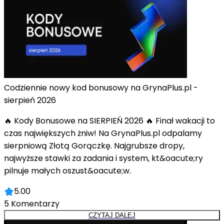
Codziennie nowy kod bonusowy na GrynaPlus.pl -
sierpień 2026
🔥 Kody Bonusowe na SIERPIEŃ 2026 🔥 Finał wakacji to
czas największych żniw! Na GrynaPlus.pl odpalamy
sierpniową Złotą Gorączkę. Najgrubsze dropy,
najwyższe stawki za zadania i system, kt&oacute;ry
pilnuje małych oszust&oacute;w.
5.00
5
Komentarzy
CZYTAJ DALEJ