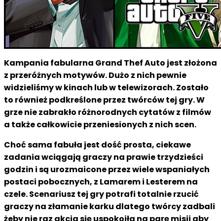
Kampania fabularna Grand Thef Auto jest złożona
z przeróżnych motywów. Dużo z nich pewnie
widzieliśmy w kinach lub w telewizorach. Zostało
to również podkreślone przez twórców tej gry. W
grze nie zabrakło różnorodnych cytatów z filmów
a także całkowicie przeniesionych z nich scen.
Choć sama fabuła jest dość prosta, ciekawe
zadania wciągają graczy na prawie trzydzieści
godzin i są urozmaicone przez wiele wspaniałych
postaci pobocznych, z Lamarem i Lesterem na
czele. Scenariusz tej gry potrafi totalnie rzucić
graczy na złamanie karku dlatego twórcy zadbali
żeby nie raz akcja się uspokoiła na parę misji aby