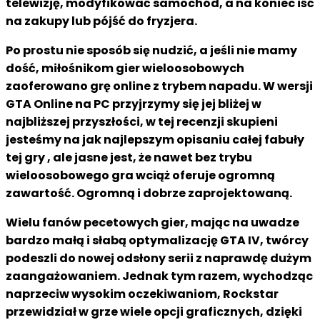
telewizję, modyfikować samochód, a na koniec iść
na zakupy lub pójść do fryzjera.
Po prostu nie sposób się nudzić, a jeśli nie mamy
dość, miłośnikom gier wieloosobowych
zaoferowano grę online z trybem napadu. W wersji
GTA Online na PC przyjrzymy się jej bliżej w
najbliższej przyszłości, w tej recenzji skupieni
jesteśmy na jak najlepszym opisaniu całej fabuły
tej gry , ale jasne jest, że nawet bez trybu
wieloosobowego gra wciąż oferuje ogromną
zawartość. Ogromną i dobrze zaprojektowaną.
Wielu fanów pecetowych gier, mając na uwadze
bardzo małą i słabą optymalizację GTA IV, twórcy
podeszli do nowej odsłony serii z naprawdę dużym
zaangażowaniem. Jednak tym razem, wychodząc
naprzeciw wysokim oczekiwaniom, Rockstar
przewidział w grze wiele opcji graficznych, dzięki