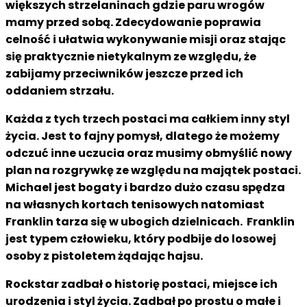
większych strzelaninach gdzie paru wrogów
mamy przed sobą. Zdecydowanie poprawia
celność i ułatwia wykonywanie misji oraz stając
się praktycznie nietykalnym ze względu, że
zabijamy przeciwników jeszcze przed ich
oddaniem strzału.
Każda z tych trzech postaci ma całkiem inny styl
życia. Jest to fajny pomysł, dlatego że możemy
odczuć inne uczucia oraz musimy obmyślić nowy
plan na rozgrywkę ze względu na majątek postaci.
Michael jest bogaty i bardzo dużo czasu spędza
na własnych kortach tenisowych natomiast
Franklin tarza się w ubogich dzielnicach. Franklin
jest typem człowieku, który podbije do losowej
osoby z pistoletem żądając hajsu.
Rockstar zadbał o historię postaci, miejsce ich
urodzenia i styl życia. Zadbał po prostu o małe i