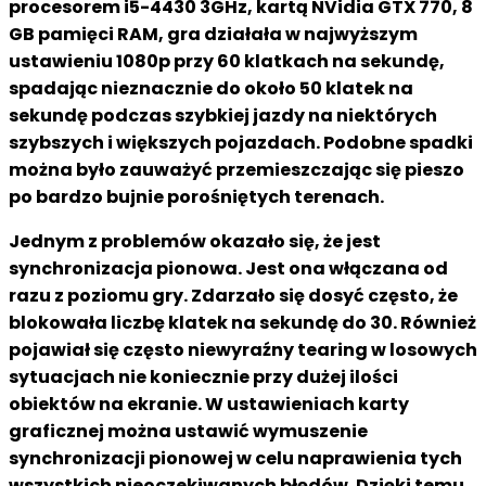
procesorem i5-4430 3GHz, kartą NVidia GTX 770, 8
GB pamięci RAM, gra działała w najwyższym
ustawieniu 1080p przy 60 klatkach na sekundę,
spadając nieznacznie do około 50 klatek na
sekundę podczas szybkiej jazdy na niektórych
szybszych i większych pojazdach. Podobne spadki
można było zauważyć przemieszczając się pieszo
po bardzo bujnie porośniętych terenach.
Jednym z problemów okazało się, że jest
synchronizacja pionowa. Jest ona włączana od
razu z poziomu gry. Zdarzało się dosyć często, że
blokowała liczbę klatek na sekundę do 30. Również
pojawiał się często niewyraźny tearing w losowych
sytuacjach nie koniecznie przy dużej ilości
obiektów na ekranie. W ustawieniach karty
graficznej można ustawić wymuszenie
synchronizacji pionowej w celu naprawienia tych
wszystkich nieoczekiwanych błędów. Dzięki temu