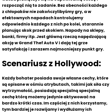
rozpocząć nią to zadanie.
Bez obecności każdego
z chłopaków nie zakończylibyśmy gry, a w
efektownych napadach kontrolujemy
odpowiednio każdego z nich po kolei, starannie
planując skok przed skokiem. Napady na sklepy,
banki, firmy itp. Jest główną rzeczą napędzającą
akcję w Grand Thef Auto V i dają tej grze
satysfakcję i zarazem najmocniejszy punkt gry.
Scenariusz z Hollywood:
Każdy bohater posiada swoje własne cechy, które
są opisane w ośmiu atrybutach, takimi jak siła czy
wytrzymałość, posiadają specjalną specjalną
cechę którą możemy jedynie aktywować na
bardzo krótki czas. Im częściej z nich korzystamy,
tym bardziej je rozwijamy i wydłużamy ich