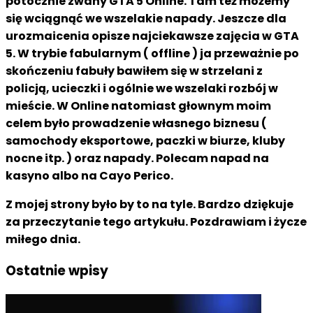
potocznie zwany GTA 5 Online. Tam też możemy
się wciągnąć we wszelakie napady. Jeszcze dla
urozmaicenia opisze najciekawsze zajęcia w GTA
5. W trybie fabularnym ( offline ) ja przeważnie po
skończeniu fabuły bawiłem się w strzelani z
policją, ucieczki i ogólnie we wszelaki rozbój w
mieście. W Online natomiast głownym moim
celem było prowadzenie własnego biznesu (
samochody eksportowe, paczki w biurze, kluby
nocne itp. ) oraz napady. Polecam napad na
kasyno albo na Cayo Perico.
Z mojej strony było by to na tyle. Bardzo dziękuje
za przeczytanie tego artykułu. Pozdrawiam i życze
miłego dnia.
Ostatnie wpisy