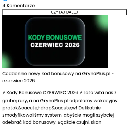
4
Komentarze
CZYTAJ DALEJ
Codziennie nowy kod bonusowy na GrynaPlus.pl -
czerwiec 2026
⚡ Kody Bonusowe CZERWIEC 2026 ⚡ Lato wita nas z
grubej rury, a na GrynaPlus.pl odpalamy wakacyjny
protok&oacute;ł drop&oacute;w! Delikatnie
zmodyfikowaliśmy system, abyście mogli szybciej
odebrać kod bonusowy. Bądźcie czujni, skan