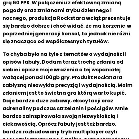
grą 60 FPS. W połączeniu z efektowną zmianą
pogody oraz zmianami trybu dziennego i
nocnego, produkcja Rockstara wciąż prezentuje
się bardzo dobrze i choć widać, że ma korzenie w
poprzedniej generacji konsol, to jednak nie różni
się znacząco od współczesnych tytułów.
To chyba było na tyle z tematów o wydajności i
opisów fabuły. Dodam teraz trochę zdania od
siebie i opisze moje wrażenia o tej wspaniałej
ważącej ponad 100gb gry. Produkt RockStara
zabłysną niezwykła precyzją i wydajnością. Moim
zdaniem jest to świetna gra którą warto kupić.
Daje bardzo duże zabawy, ekscytacji oraz
adrenaliny podczas strzelanin i pościgów. Mnie
bardzo zainspirowała swoją niezwykłością i
ciekawością. Oprócz fabuły jest też bardzo,
bardzo rozbudowany tryb multiplayer czyli