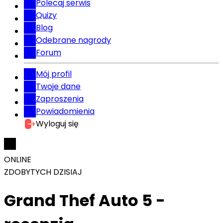
Polecaj serwis
Quizy
Blog
Odebrane nagrody
Forum
Mój profil
Twoje dane
Zaproszenia
Powiadomienia
Wyloguj się
ONLINE
ZDOBYTYCH DZISIAJ
Grand Thef Auto 5 -