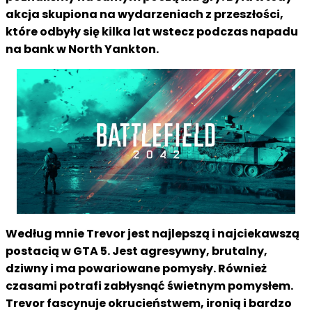
akcja skupiona na wydarzeniach z przeszłości,
które odbyły się kilka lat wstecz podczas napadu
na bank w North Yankton.
Według mnie Trevor jest najlepszą i najciekawszą
postacią w GTA 5. Jest agresywny, brutalny,
dziwny i ma powariowane pomysły. Również
czasami potrafi zabłysnąć świetnym pomysłem.
Trevor fascynuje okrucieństwem, ironią i bardzo