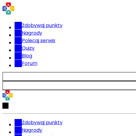
Zdobywaj punkty
Nagrody
Polecaj serwis
Quizy
Blog
Forum
Zdobywaj punkty
Nagrody