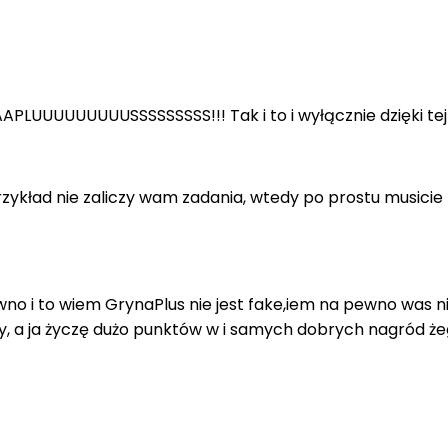
UUUUUUUUSSSSSSSSS!!! Tak i to i wyłącznie dzięki tej 
na przykład nie zaliczy wam zadania, wtedy po prostu musi
i to wiem GrynaPlus nie jest fake,iem na pewno was nie
tny, a ja życzę dużo punktów w i samych dobrych nagród że