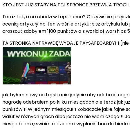
KTO JEST JUŻ STARY NA TEJ STRONCE PRZEWIJA TROCH
Teraz tak, o co chodzi w tej stronce? Oczywiście przyszl
oceniaj artykuły np. ten właśnie artykuł,pisz artykułu l
crossout zdobyłem 1100 punktów a z world of warships
TA STRONKA NAPRAWDĘ WYDAJE PAYSAFECARDY!!! [nie jes
jak byłem nowy na tej stronie jedynie aby odebrać nagr
nagrodę odebrałem po kilku miesiącach ale teraz jak ju
punktów!!! W jednym miesiącu!!! Zobaczcie jakie fajne 
walut w różnych grach albo jeszcze nie wiem czego!!! J
niespodziankę swoim rodzicom i wypłacić bon do biedronki