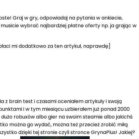
oste! Graj w gry, odpowiadaj na pytania w ankiecie,
 musicie wybrać najbardziej płatne oferty np. ja grając w
łaci mi dodatkowo za ten artykuł, naprawdę]
 z brain test i czasami oceniałem artykuły i swoją
 punktami i w tym miesiącu uzbierałem już ponad 2000
ć dużo robuxów albo gier na swoim steamie albo jakichś
ystko można go wydać, można też przecież zrobić miłą
ystko dzięki tej stronie czyli stronce GrynaPlus! Jakiej?