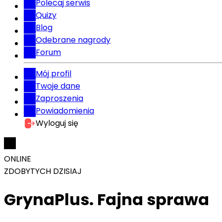
Polecaj serwis
Quizy
Blog
Odebrane nagrody
Forum
Mój profil
Twoje dane
Zaproszenia
Powiadomienia
Wyloguj się
ONLINE
ZDOBYTYCH DZISIAJ
GrynaPlus. Fajna sprawa