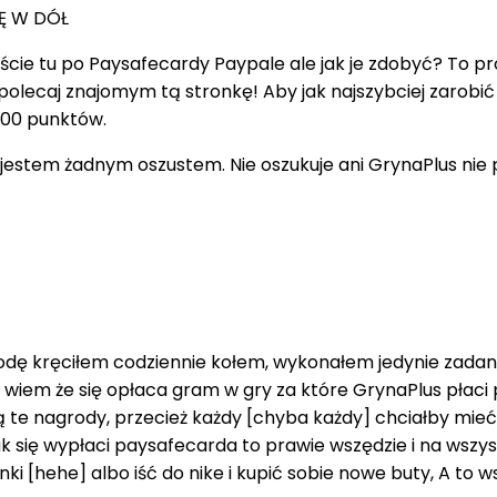
Ę W DÓŁ
iście tu po Paysafecardy Paypale ale jak je zdobyć? To pr
ub polecaj znajomym tą stronkę! Aby jak najszybciej zarobić
 500 punktów.
tem żadnym oszustem. Nie oszukuje ani GrynaPlus nie p
odę kręciłem codziennie kołem, wykonałem jedynie zadania
ż wiem że się opłaca gram w gry za które GrynaPlus płaci
są te nagrody, przecież każdy [chyba każdy] chciałby mie
ak się wypłaci paysafecarda to prawie wszędzie i na wsz
 [hehe] albo iść do nike i kupić sobie nowe buty, A to wsz