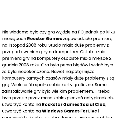
Nie wiadomo było czy gra wyjdzie na PC jednak po kilku
miesiącach
Rocstar Games
zapowiedziało premierę
na listopad 2008 roku. Studio miało duże problemy z
przeportowaniem gry na komputery. Ostatecznie
premiera gry na komputery osobiste miała miejsce 2
grudnia 2008 roku. Gra była pełna błędów i widać było
że była niedokończona. Nawet najpotężnijsze
komputery tamtych czasów miały duże problemy z tą
grą. Wiele osób spaliło sobie karty graficzne. Samo
zainstalowanie gry było wielkim problemem. Trzeba
było przejsc przez mase zabiezpieczeń antypirackich,
utworzyć konto na
Rockstar Games Social Club
,
utworzyć konto na
Windows Games For Live
i
sparować te konta ze sobą. Jeszcze większy problem