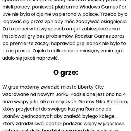
mieli polacy, ponieważ platforma Windows Games For
Live nie była oficjalnie wspierana w polsce. Trzeba było
logować się przez vpn aby móc zdobywać osiągnięcia.
Za to piraci w łatwy sposób omijali zabiezpieczenia i
instalowali gry bez problemów. Rocstar Games zaraz
po premierze zaczął naprawiać grę jednak nie było to
takie proste. Zajeło to kilkanaście miesięcy zanim gre
udało się jakoś naprawić.
O grze:
W grze możemy zwiedzić miasto Liberty City
wzorowane na Nowym Jorku. Podzielone jest ono na 4
duże wyspy jak i kilka mniejszych. Gramy Niko Bellic'em,
który przyjechał do swojego kuzyna Romana do
Stanów Zjednczonych aby znaleźć byłego kolege,
który zdradził swój oddział podczas wojny w jugosławii.
Historia jest dużo bardziej poważna i dużo wolniej się