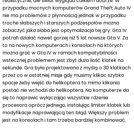
realistyczne, ale świat wygląda całkiem dobrze. W
przypadku mocnych komputerów Grand Theft Auto IV
nie ma problemów z płynnością jednak w przypadku
troche słabszych i starszych podzespołów można
zobaczyć jaka słaba jest optymalizacja tej gry. Gta IV
potrafi działać nawet gorzej niż 5 lat nowsze Gta V. Za
to na nowych komputerach i konsolach na których
można grać w Gta IV w ramach kompatybilności
wstecznej problemem jest zbyt duża ilość klatek na
sekunde. Gra była projektowana z myślą o 30 klatkach
przez co w ostatniej misje gdy musimy klikac szybko
spacje żeby wejść do helikoptera to mimo klikania
postać nie wchodzi do helikoptera. Na komputerze da
się to naprawic wyłączając wszystkie rdzenie
procesora oprócz jednego, instalując limiter klatek lub
modyfikacje naprawiającą ten błąd. Większy problem
jest na konsolach i tam trzeba bardziej kombinować.