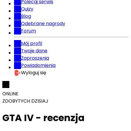
Polecaj serwis
Quizy
Blog
Odebrane nagrody
Forum
Mój profil
Twoje dane
Zaproszenia
Powiadomienia
Wyloguj się
ONLINE
ZDOBYTYCH DZISIAJ
GTA IV - recenzja