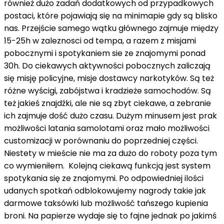
również dużo zadań dodatkowych od przypadkowych
postaci, które pojawiają się na minimapie gdy są blisko
nas. Przejście samego wątku głównego zajmuje między
15-25h w zaleznosci od tempa, a razem z misjami
pobocznymi i spotykaniem sie ze znajomymi ponad
30h. Do ciekawych aktywności pobocznych zaliczają
się misję policyjne, misje dostawcy narkotyków. Są też
różne wyścigi, zabójstwa i kradzieże samochodów. Są
też jakieś znajdźki, ale nie są zbyt ciekawe, a zebranie
ich zajmuje dość dużo czasu. Dużym minusem jest prak
możliwości latania samolotami oraz mało możliwości
customizacji w porównaniu do poprzedniej części.
Niestety w mieście nie ma za dużo do roboty poza tym
co wymieniłem. Kolejną ciekawą funkcją jest system
spotykania się ze znajomymi. Po odpowiedniej ilości
udanych spotkań odblokowujemy nagrody takie jak
darmowe taksówki lub możliwość tańszego kupienia
broni. Na papierze wydaje się to fajne jednak po jakimś