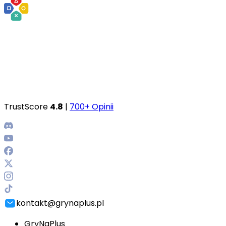
TrustScore
4.8
|
700+ Opinii
kontakt@grynaplus.pl
GryNaPlus