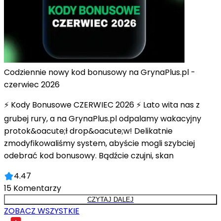
Codziennie nowy kod bonusowy na GrynaPlus.pl -
czerwiec 2026
⚡ Kody Bonusowe CZERWIEC 2026 ⚡ Lato wita nas z
grubej rury, a na GrynaPlus.pl odpalamy wakacyjny
protok&oacute;ł drop&oacute;w! Delikatnie
zmodyfikowaliśmy system, abyście mogli szybciej
odebrać kod bonusowy. Bądźcie czujni, skan
4.47
15
Komentarzy
CZYTAJ DALEJ
ZOBACZ WSZYSTKIE