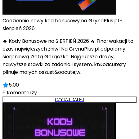
Codziennie nowy kod bonusowy na GrynaPlus.pl -
sierpień 2026
🔥 Kody Bonusowe na SIERPIEŃ 2026 🔥 Finał wakacji to
czas największych żniw! Na GrynaPlus.pl odpalamy
sierpniową Złotą Gorączkę. Najgrubsze dropy,
najwyższe stawki za zadania i system, kt&oacute;ry
pilnuje małych oszust&oacute;w.
5.00
6
Komentarzy
CZYTAJ DALEJ