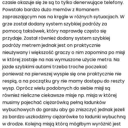
czasie okazuje się że są to tylko denerwujące telefony.
Powstało bardzo dużo memów z Romanem
zapraszającym nas na kręgle w różnych sytuacjach. W
grze został dodany system szybkiej podróży za
pomocą taksówek, który naprawdę często się
przydaje. Został również dodany system szybkiej
podróży metrem jednak jest on praktycznie
nieużywany i większość graczy o nim zapomina po misji
w której zostaje na nas wymuszone użycie metra. Na
jazde szybkimi autami trzeba troche poczekać
ponieważ na pierwszej wyspie się one praktycznie nie
respią, a na początku gry nie mamy dostępu do reszty
wysp. Oprócz wielu podobnych do siebie misji są
również nieliczne ciekawsze misje np. misja w której
musimy pojechać ciężarówką pełną ładunków
wybuchowych do garażu aby go zniszczyć jednak jeżeli
za bardzo uszkodzimy ciężarówke to ładunki wybuchną
w drodze. Kolejną misją którą mógłbym wyróżnić jest