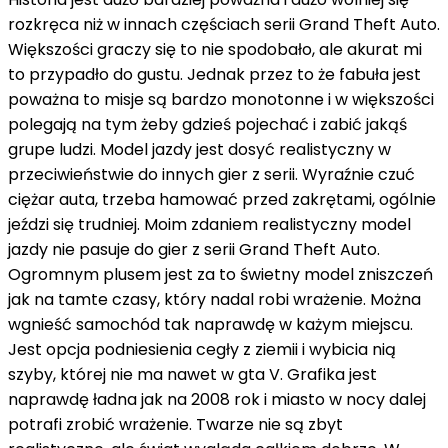
rozkręca niż w innach częściach serii Grand Theft Auto.
Większości graczy się to nie spodobało, ale akurat mi
to przypadło do gustu. Jednak przez to że fabuła jest
poważna to misje są bardzo monotonne i w większości
polegają na tym żeby gdzieś pojechać i zabić jakąś
grupe ludzi. Model jazdy jest dosyć realistyczny w
przeciwieństwie do innych gier z serii. Wyraźnie czuć
ciężar auta, trzeba hamować przed zakrętami, ogólnie
jeździ się trudniej. Moim zdaniem realistyczny model
jazdy nie pasuje do gier z serii Grand Theft Auto.
Ogromnym plusem jest za to świetny model zniszczeń
jak na tamte czasy, który nadal robi wrażenie. Można
wgnieść samochód tak naprawdę w każym miejscu.
Jest opcja podniesienia cegły z ziemii i wybicia nią
szyby, której nie ma nawet w gta V. Grafika jest
naprawdę ładna jak na 2008 rok i miasto w nocy dalej
potrafi zrobić wrażenie. Twarze nie są zbyt