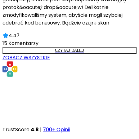
protok&oacute;ł drop&oacute;w! Delikatnie
zmodyfikowaliśmy system, abyście mogli szybciej
odebrać kod bonusowy. Bądźcie czujni, skan
4.47
15
Komentarzy
CZYTAJ DALEJ
ZOBACZ WSZYSTKIE
TrustScore
4.8
|
700+ Opinii