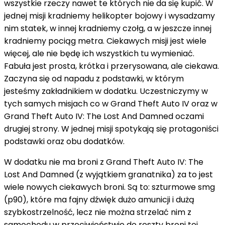
wszystkie rzeczy nawet te których nie da się kupić. W
jednej misji kradniemy helikopter bojowy i wysadzamy
nim statek, w innej kradniemy czołg, a w jeszcze innej
kradniemy pociąg metra. Ciekawych misji jest wiele
więcej, ale nie będę ich wszystkich tu wymieniać.
Fabuła jest prosta, krótka i przerysowana, ale ciekawa.
Zaczyna się od napadu z podstawki, w którym
jesteśmy zakładnikiem w dodatku. Uczestniczymy w
tych samych misjach co w Grand Theft Auto IV oraz w
Grand Theft Auto IV: The Lost And Damned oczami
drugiej strony. W jednej misji spotykają się protagoniści
podstawki oraz obu dodatków.
W dodatku nie ma broni z Grand Theft Auto IV: The
Lost And Damned (z wyjątkiem granatnika) za to jest
wiele nowych ciekawych broni. Są to: szturmowe smg
(p90), które ma fajny dźwięk dużo amunicji i dużą
szybkostrzelność, lecz nie można strzelać nim z
samochodu w przeciwieństwie do reszty broni tej