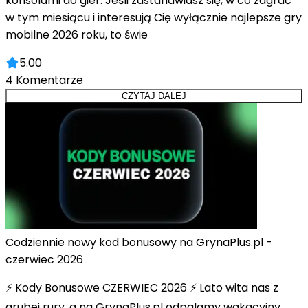
konsolami do gier. Jeśli zastanawiasz się, w co zagrać
w tym miesiącu i interesują Cię wyłącznie najlepsze gry
mobilne 2026 roku, to świe
5.00
4
Komentarze
CZYTAJ DALEJ
Codziennie nowy kod bonusowy na GrynaPlus.pl -
czerwiec 2026
⚡ Kody Bonusowe CZERWIEC 2026 ⚡ Lato wita nas z
grubej rury, a na GrynaPlus.pl odpalamy wakacyjny