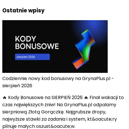
Ostatnie wpisy
Codziennie nowy kod bonusowy na GrynaPlus.pl -
sierpień 2026
🔥 Kody Bonusowe na SIERPIEŃ 2026 🔥 Finał wakacji to
czas największych żniw! Na GrynaPlus.pl odpalamy
sierpniową Złotą Gorączkę. Najgrubsze dropy,
najwyższe stawki za zadania i system, kt&oacute;ry
pilnuje małych oszust&oacute;w.