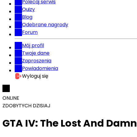
Polecaj serwis
Quizy
Blog
Odebrane nagrody
Forum
Mój profil
Twoje dane
Zaproszenia
Powiadomienia
Wyloguj się
ONLINE
ZDOBYTYCH DZISIAJ
GTA IV: The Lost And Damn