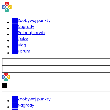
Zdobywaj punkty
Nagrody
Polecaj serwis
Quizy
Blog
Forum
Zdobywaj punkty
Nagrody