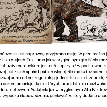
zakończenie jest naprawdę przyjemną misją. W grze można
 w kilku misjach. Tak samo jak w oryginalnym gta IV nie mo
 jazdy motocyklem jest dużo lepszy niż w podstawce za
iężej jest z nich spaść i jest ich więcej. Nie ma tu tez sa
iższej cenie od naszego kolegi jednak tutaj nie trzeba s
a darmo amunicje do niektórych broni. Istnieje możliwość 
k internetowych. Podobnie jak w oryginalnym Gta IV zdro
w przypadku niepowodzenia, ponieważ zostały dodane check