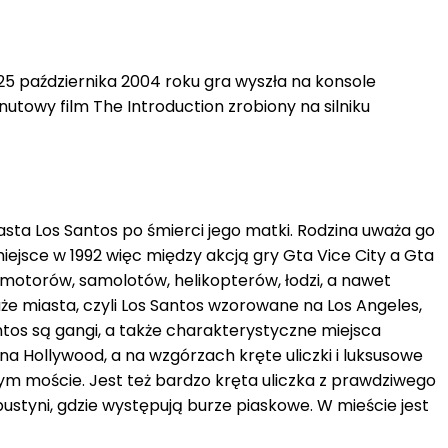
25 października 2004 roku gra wyszła na konsole
utowy film The Introduction zrobiony na silniku
sta Los Santos po śmierci jego matki. Rodzina uważa go
miejsce w 1992 więc między akcją gry Gta Vice City a Gta
 motorów, samolotów, helikopterów, łodzi, a nawet
e miasta, czyli Los Santos wzorowane na Los Angeles,
ntos są gangi, a także charakterystyczne miejsca
Hollywood, a na wzgórzach kręte uliczki i luksusowe
wym moście. Jest też bardzo kręta uliczka z prawdziwego
pustyni, gdzie występują burze piaskowe. W mieście jest