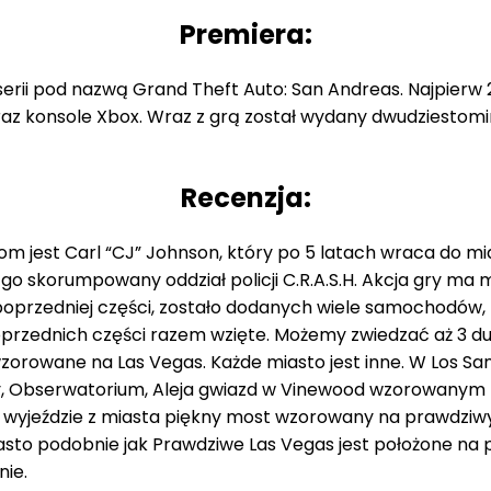
Premiera:
erii pod nazwą Grand Theft Auto: San Andreas. Najpierw 
raz konsole Xbox. Wraz z grą został wydany dwudziestomin
Recenzja:
 jest Carl “CJ” Johnson, który po 5 latach wraca do mia
 go skorumpowany oddział policji C.R.A.S.H. Akcja gry ma 
w poprzedniej części, zostało dodanych wiele samochodów,
przednich części razem wzięte. Możemy zwiedzać aż 3 duż
zorowane na Las Vegas. Każde miasto jest inne. W Los Sa
 Obserwatorium, Aleja gwiazd w Vinewood wzorowanym na 
a na wyjeździe z miasta piękny most wzorowany na prawdzi
iasto podobnie jak Prawdziwe Las Vegas jest położone na 
ie.