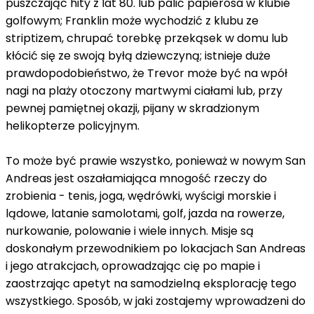
puszczając hity z lat 80. lub palić papierosa w klubie
golfowym; Franklin może wychodzić z klubu ze
striptizem, chrupać torebkę przekąsek w domu lub
kłócić się ze swoją byłą dziewczyną; istnieje duże
prawdopodobieństwo, że Trevor może być na wpół
nagi na plaży otoczony martwymi ciałami lub, przy
pewnej pamiętnej okazji, pijany w skradzionym
helikopterze policyjnym.
To może być prawie wszystko, ponieważ w nowym San
Andreas jest oszałamiająca mnogość rzeczy do
zrobienia - tenis, joga, wędrówki, wyścigi morskie i
lądowe, latanie samolotami, golf, jazda na rowerze,
nurkowanie, polowanie i wiele innych. Misje są
doskonałym przewodnikiem po lokacjach San Andreas
i jego atrakcjach, oprowadzając cię po mapie i
zaostrzając apetyt na samodzielną eksplorację tego
wszystkiego. Sposób, w jaki zostajemy wprowadzeni do