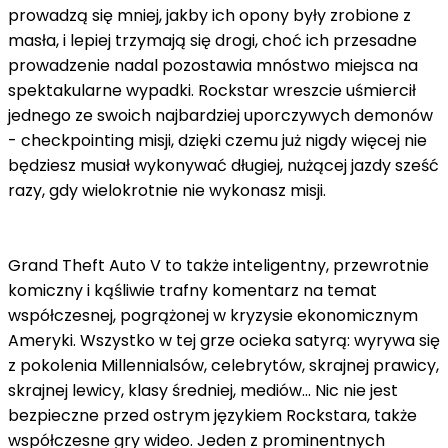
prowadzą się mniej, jakby ich opony były zrobione z
masła, i lepiej trzymają się drogi, choć ich przesadne
prowadzenie nadal pozostawia mnóstwo miejsca na
spektakularne wypadki. Rockstar wreszcie uśmiercił
jednego ze swoich najbardziej uporczywych demonów
- checkpointing misji, dzięki czemu już nigdy więcej nie
będziesz musiał wykonywać długiej, nużącej jazdy sześć
razy, gdy wielokrotnie nie wykonasz misji.
Grand Theft Auto V to także inteligentny, przewrotnie
komiczny i kąśliwie trafny komentarz na temat
współczesnej, pogrążonej w kryzysie ekonomicznym
Ameryki. Wszystko w tej grze ocieka satyrą: wyrywa się
z pokolenia Millennialsów, celebrytów, skrajnej prawicy,
skrajnej lewicy, klasy średniej, mediów... Nic nie jest
bezpieczne przed ostrym językiem Rockstara, także
współczesne gry wideo. Jeden z prominentnych