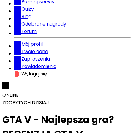
Polecaj serwis
Quizy
Blog
Odebrane nagrody
Forum
Mój profil
Twoje dane
Zaproszenia
Powiadomienia
Wyloguj się
ONLINE
ZDOBYTYCH DZISIAJ
GTA V - Najlepsza gra?