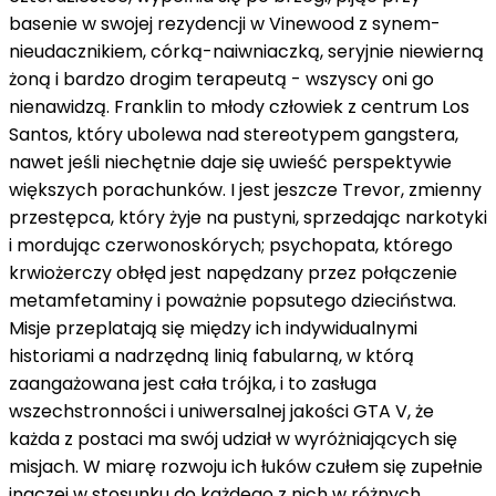
basenie w swojej rezydencji w Vinewood z synem-
nieudacznikiem, córką-naiwniaczką, seryjnie niewierną
żoną i bardzo drogim terapeutą - wszyscy oni go
nienawidzą. Franklin to młody człowiek z centrum Los
Santos, który ubolewa nad stereotypem gangstera,
nawet jeśli niechętnie daje się uwieść perspektywie
większych porachunków. I jest jeszcze Trevor, zmienny
przestępca, który żyje na pustyni, sprzedając narkotyki
i mordując czerwonoskórych; psychopata, którego
krwiożerczy obłęd jest napędzany przez połączenie
metamfetaminy i poważnie popsutego dzieciństwa.
Misje przeplatają się między ich indywidualnymi
historiami a nadrzędną linią fabularną, w którą
zaangażowana jest cała trójka, i to zasługa
wszechstronności i uniwersalnej jakości GTA V, że
każda z postaci ma swój udział w wyróżniających się
misjach. W miarę rozwoju ich łuków czułem się zupełnie
inaczej w stosunku do każdego z nich w różnych