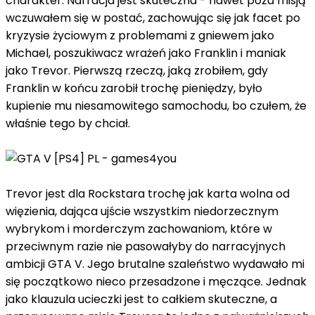
charakter. Narracja jest skuteczna - nawet poza misją
wczuwałem się w postać, zachowując się jak facet po
kryzysie życiowym z problemami z gniewem jako
Michael, poszukiwacz wrażeń jako Franklin i maniak
jako Trevor. Pierwszą rzeczą, jaką zrobiłem, gdy
Franklin w końcu zarobił trochę pieniędzy, było
kupienie mu niesamowitego samochodu, bo czułem, że
właśnie tego by chciał.
Trevor jest dla Rockstara trochę jak karta wolna od
więzienia, dająca ujście wszystkim niedorzecznym
wybrykom i morderczym zachowaniom, które w
przeciwnym razie nie pasowałyby do narracyjnych
ambicji GTA V. Jego brutalne szaleństwo wydawało mi
się początkowo nieco przesadzone i męczące. Jednak
jako klauzula ucieczki jest to całkiem skuteczne, a