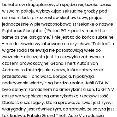
bohaterów drugoplanowych spędza większość czasu
w swoim pokoju, wykrzykując seksualne groźby pod
adresem ludzi przez zestaw słuchawkowy, grając
jednocześnie w pierwszoosobową strzelankę o nazwie
Righteous Slaughter ("Rated PG - pretty much the
same as the last game.") Nie jest to do końca subtelne
- ma dosłownie wytatuowane na szyi słowo "Entitled", a
w grze radio i telewizja nie pozostawiają wiele do
życzenia - ale często jest to niezwykle zabawne, a
czasem prowokacyjne. Grand Theft Auto's San
Andreas to fantazja, ale rzeczy, które satyrycznie
przedstawia - chciwość, korupcja, hipokryzja,
nadużywanie władzy - są bardzo realne. Jeśli GTA IV
było celnym zamachem na amerykański sen, to GTA V
celuje we współczesną amerykańską rzeczywistość.
Dbałość o szczegóły, która sprawia, że świat jest żywy i
wiarygodny, jest również tym, co sprawia, że satyra jest
tak kąśliwa. Fabuła Grand Theft Auto V z radością