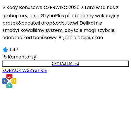
⚡ Kody Bonusowe CZERWIEC 2026 ⚡ Lato wita nas z
grubej rury, a na GrynaPlus.pl odpalamy wakacyjny
protok&oacute;ł drop&oacute;w! Delikatnie
zmodyfikowaliśmy system, abyście mogli szybciej
odebrać kod bonusowy. Bądźcie czujni, skan
4.47
15
Komentarzy
CZYTAJ DALEJ
ZOBACZ WSZYSTKIE