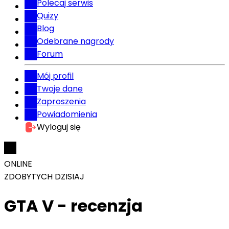
Polecaj serwis
Quizy
Blog
Odebrane nagrody
Forum
Mój profil
Twoje dane
Zaproszenia
Powiadomienia
Wyloguj się
ONLINE
ZDOBYTYCH DZISIAJ
GTA V - recenzja