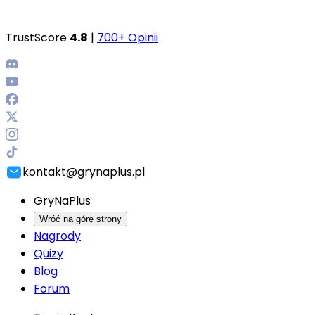
TrustScore
4.8
|
700+ Opinii
kontakt@grynaplus.pl
GryNaPlus
Wróć na górę strony
Nagrody
Quizy
Blog
Forum