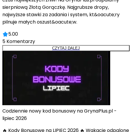
sierpniową Złotą Gorączkę. Najgrubsze dropy,
najwyższe stawki za zadania i system, kt&oacute;ry
pilnuje małych oszust&oacute;w.
5.00
5
Komentarzy
CZYTAJ DALEJ
Codziennie nowy kod bonusowy na GrynaPlus.pl -
lipiec 2026
🔥 Kody Bonusowe na LIPIEC 2026 🔥 Wakacje odpalone