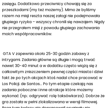
zasięgu. Dodatkowo przeciwnicy chowają się za
przeszkodami (my też możemy). Mimo że byliśmy
razem na misji reszta naszej załogi nie podejmowała
głupiego ryzyka – wszyscy chronili się nawzajem. Nigdy
nie przegrałem misji z powodu głupiego zachowania
moich współpracowników.
GTA V zapewnia około 25-30 godzin zabawy z
intrygami. Zadania główne są długie i mogą trwać
nawet 30-40 minut a w dodatku często wiążą się z
całkowitym zniszczeniem pewnej części miasta i dziwi
fakt że po tych akcjach ktoś nadal chce pracować w
Los Policji. de Santos... Po tym etapie czekają nas
zadania poboczne i inne atrakcje które możemy
wykonać (np.: odgrywać rolę taksówkarza). Dobrze że
gra została w pełni zlokalizowana w wersji filmowej.
Poza tym twórcy nie dopracowali oryginału nie