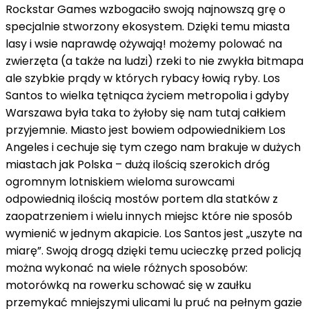
Rockstar Games wzbogaciło swoją najnowszą grę o
specjalnie stworzony ekosystem. Dzięki temu miasta
lasy i wsie naprawdę ożywają! możemy polować na
zwierzęta (a także na ludzi) rzeki to nie zwykła bitmapa
ale szybkie prądy w których rybacy łowią ryby. Los
Santos to wielka tętniąca życiem metropolia i gdyby
Warszawa była taka to żyłoby się nam tutaj całkiem
przyjemnie. Miasto jest bowiem odpowiednikiem Los
Angeles i cechuje się tym czego nam brakuje w dużych
miastach jak Polska – dużą ilością szerokich dróg
ogromnym lotniskiem wieloma surowcami
odpowiednią ilością mostów portem dla statków z
zaopatrzeniem i wielu innych miejsc które nie sposób
wymienić w jednym akapicie. Los Santos jest „uszyte na
miarę”. Swoją drogą dzięki temu ucieczkę przed policją
można wykonać na wiele różnych sposobów:
motorówką na rowerku schować się w zaułku
przemykać mniejszymi ulicami lu pruć na pełnym gazie