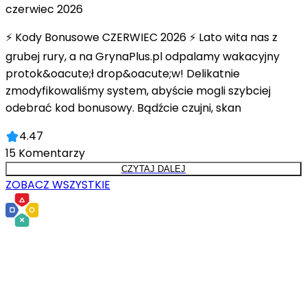
czerwiec 2026
⚡ Kody Bonusowe CZERWIEC 2026 ⚡ Lato wita nas z
grubej rury, a na GrynaPlus.pl odpalamy wakacyjny
protok&oacute;ł drop&oacute;w! Delikatnie
zmodyfikowaliśmy system, abyście mogli szybciej
odebrać kod bonusowy. Bądźcie czujni, skan
4.47
15
Komentarzy
CZYTAJ DALEJ
ZOBACZ WSZYSTKIE