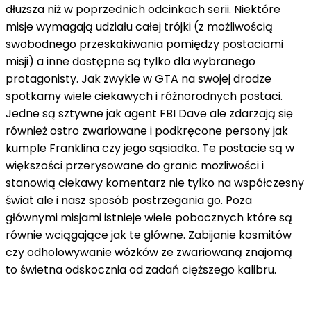
dłuższa niż w poprzednich odcinkach serii. Niektóre
misje wymagają udziału całej trójki (z możliwością
swobodnego przeskakiwania pomiędzy postaciami
misji) a inne dostępne są tylko dla wybranego
protagonisty. Jak zwykle w GTA na swojej drodze
spotkamy wiele ciekawych i różnorodnych postaci.
Jedne są sztywne jak agent FBI Dave ale zdarzają się
również ostro zwariowane i podkręcone persony jak
kumple Franklina czy jego sąsiadka. Te postacie są w
większości przerysowane do granic możliwości i
stanowią ciekawy komentarz nie tylko na współczesny
świat ale i nasz sposób postrzegania go. Poza
głównymi misjami istnieje wiele pobocznych które są
równie wciągające jak te główne. Zabijanie kosmitów
czy odholowywanie wózków ze zwariowaną znajomą
to świetna odskocznia od zadań cięższego kalibru.