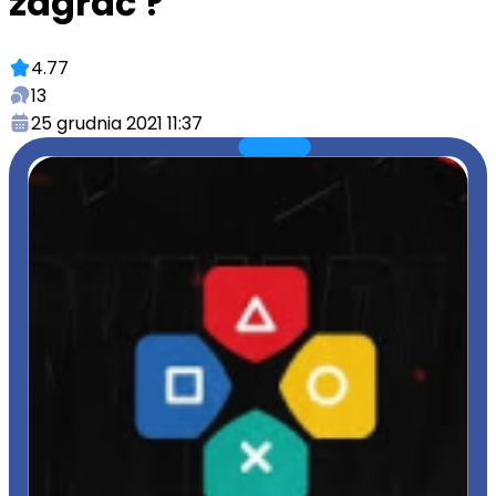
zagrać ?
4.77
13
25 grudnia 2021 11:37