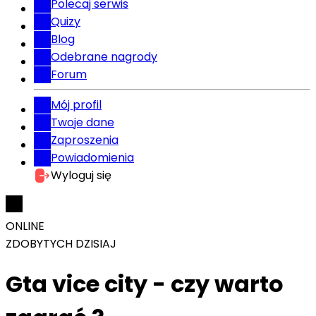
Polecaj serwis
Quizy
Blog
Odebrane nagrody
Forum
Mój profil
Twoje dane
Zaproszenia
Powiadomienia
Wyloguj się
ONLINE
ZDOBYTYCH DZISIAJ
Gta vice city - czy warto