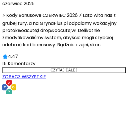
czerwiec 2026
⚡ Kody Bonusowe CZERWIEC 2026 ⚡ Lato wita nas z
grubej rury, a na GrynaPlus.pl odpalamy wakacyjny
protok&oacute;ł drop&oacute;w! Delikatnie
zmodyfikowaliśmy system, abyście mogli szybciej
odebrać kod bonusowy. Bądźcie czujni, skan
4.47
15
Komentarzy
CZYTAJ DALEJ
ZOBACZ WSZYSTKIE