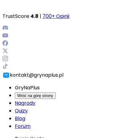
TrustScore
4.8
|
700+ Opinii
kontakt@grynaplus.pl
GryNaPlus
Wróć na górę strony
Nagrody
Quizy
Blog
Forum