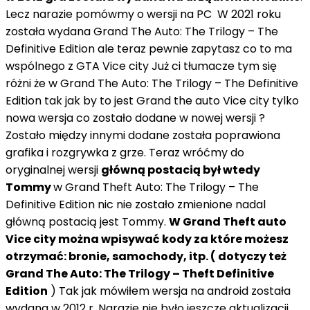
Lecz narazie pomówmy o wersji na PC W 2021 roku
została wydana Grand The Auto: The Trilogy – The
Definitive Edition ale teraz pewnie zapytasz co to ma
wspólnego z GTA Vice city Już ci tłumacze tym się
różni że w Grand The Auto: The Trilogy – The Definitive
Edition tak jak by to jest Grand the auto Vice city tylko
nowa wersja co zostało dodane w nowej wersji ?
Zostało między innymi dodane została poprawiona
grafika i rozgrywka z grze. Teraz wróćmy do
oryginalnej wersji
główną postacią był wtedy
Tommy
w Grand Theft Auto: The Trilogy – The
Definitive Edition nic nie zostało zmienione nadal
główną postacią jest Tommy.
W Grand Theft auto
Vice city można wpisywać kody za które możesz
otrzymać: bronie, samochody, itp. ( dotyczy też
Grand The Auto: The Trilogy – Theft Definitive
Edition
) Tak jak mówiłem wersja na android została
wydana w 2012 r. Narazie nie było jeszcze aktualizacji