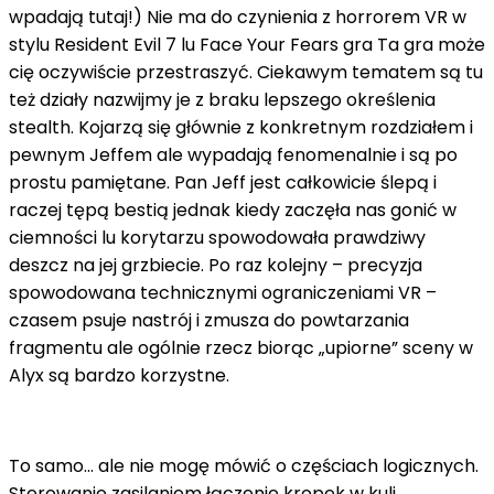
wpadają tutaj!) Nie ma do czynienia z horrorem VR w
stylu Resident Evil 7 lu Face Your Fears gra Ta gra może
cię oczywiście przestraszyć. Ciekawym tematem są tu
też działy nazwijmy je z braku lepszego określenia
stealth. Kojarzą się głównie z konkretnym rozdziałem i
pewnym Jeffem ale wypadają fenomenalnie i są po
prostu pamiętane. Pan Jeff jest całkowicie ślepą i
raczej tępą bestią jednak kiedy zaczęła nas gonić w
ciemności lu korytarzu spowodowała prawdziwy
deszcz na jej grzbiecie. Po raz kolejny – precyzja
spowodowana technicznymi ograniczeniami VR –
czasem psuje nastrój i zmusza do powtarzania
fragmentu ale ogólnie rzecz biorąc „upiorne” sceny w
Alyx są bardzo korzystne.
To samo... ale nie mogę mówić o częściach logicznych.
Sterowanie zasilaniem łączenie kropek w kuli