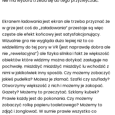
Nie ma wyboru trzeba się do tego przyzwyczaić.
Ekranem ładowania jest ekran ale trzeba przyznać że
w grze jest coś do „załadowania” przestoje są więc
częste ale efekt końcowy jest satysfakcjonujący.
Wizualnie gra nie wygląda dużo lepiej niż to co
widzieliśmy do tej pory w VR (jest naprawdę dobra ale
nie „rewelacyjna”) ale fizyka silnika i fakt że większość
obiektów które widzimy można dotykać zasługuje na
pochwałę. miażdżyć miażdżyć miażdżyć lu wchodzić z
nimi w jakikolwiek inny sposób. Czy możemy zobaczyć
jakieś pudełka? Możesz je złamać. Szafki czy szuflady?
Otworzymy większość z nich i możemy je zakopać.
Gazety? Możemy to przeczytać. Szklany kubek?
Prawie każdy jest do pokonania. Czy możemy
zobaczyć rolkę papieru toaletowego? Możemy to
zdjąć i żonglować. W sumie prawie wszystko co