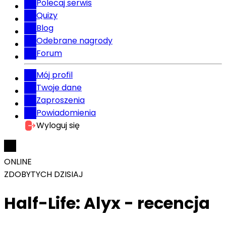
Polecaj serwis
Quizy
Blog
Odebrane nagrody
Forum
Mój profil
Twoje dane
Zaproszenia
Powiadomienia
Wyloguj się
ONLINE
ZDOBYTYCH DZISIAJ
Half-Life: Alyx - recencja