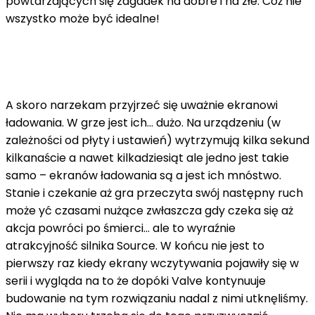
powtarzających się zagadek na dobre i na złe. Cóż nie
wszystko może być idealne!
A skoro narzekam przyjrzeć się uważnie ekranowi
ładowania. W grze jest ich… dużo. Na urządzeniu (w
zależności od płyty i ustawień) wytrzymują kilka sekund
kilkanaście a nawet kilkadziesiąt ale jedno jest takie
samo – ekranów ładowania są a jest ich mnóstwo.
Stanie i czekanie aż gra przeczyta swój następny ruch
może yć czasami nużące zwłaszcza gdy czeka się aż
akcja powróci po śmierci… ale to wyraźnie
atrakcyjność silnika Source. W końcu nie jest to
pierwszy raz kiedy ekrany wczytywania pojawiły się w
serii i wygląda na to że dopóki Valve kontynuuje
budowanie na tym rozwiązaniu nadal z nimi utknęliśmy.