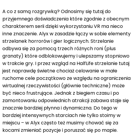
A co z samą rozgrywką? Odnosimy się tutaj do
przyjemnego doświadczenia które zgodnie z obecnym
charakterem serii dzięki wykorzystaniu VR ma nieco
inne znaczenie. Alyx w zasadzie łączy w sobie elementy
strzelanek horrorów i gier logicznych. Strzelanie
odbywa się za pomocą trzech różnych roni (plus
granaty) które odblokowujemy i ulepszamy stopniowo
w trakcie gry. I przez wzgląd na HalfLife strzelanie tutaj
jest naprawdę świetne chociaż celowanie w małe
ruchome cele początkowo ze względu na ograniczenia
wirtualnej rzeczywistości (głównie techniczne) może
być nieco frustrujące. Jednak z biegiem czasu i po
zamontowaniu odpowiednich atrakcji zabawa staje się
znacznie bardziej płynna i dynamiczna. Do tego w
bardziej intensywnych starciach nie tylko stoimy w
miejscu – w Alyx często też musimy chować się za
kocami zmieniać pozycje i poruszać się po mapie.