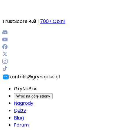
TrustScore
4.8
|
700+ Opinii
kontakt@grynaplus.pl
GryNaPlus
Wróć na górę strony
Nagrody
Quizy
Blog
Forum