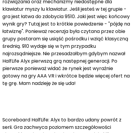
rozwiązania oraz mechanizmy niedostępne dla
klawiatur myszy lu klawiatur. Jeśli jesteś w tej grupie -
gra jest łatwa do zdobycia 9510. Jaki jest więc końcowy
wynik gry? Tutaj jest to krótkie powiedzenie - "pójdę na
łatwiznę". Ponieważ recenzja była czytana przez obie
grupy postaram się usiąść pośrodku i wziąć klasyczną
średnią. 910 wydaje się w tym przypadku
najrozsądniejsze. Nie przesadzałbym gdybym nazwał
HalfLife Alyx pierwszą grą następnej generacji. Po
pierwsze ponieważ widać że rynek jest wyraźnie
gotowy na gry AAA VR i wkrótce będzie więcej ofert na
tę grę. Mam nadzieję że się uda!
Scoreboard HalfLife: Alyx to bardzo udany powrót z
serii. Gra zachwyca poziomem szczegółowości