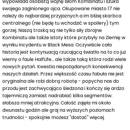
wypowiada osobistą wojnę siłom Kombinatu i szuka
swojego zaginionego ojca. Okupowane miasto 17 nie
należy do najbardziej przyjaznych a im bliżej skarbca
centralnego (nie będę tu wchodzić w spoilery) tym
gorzej. Naszą troską są nie tylko siły zbrojne
Kombinatu ale także istoty które przybyły na Ziemię w
wyniku incydentu w Black Mesa. Oczywiście cała
historia jest kontynuacją rzucającą światło na to co już
wiemy o faule HalfLife… ale także taką która rodzi wiele
nowych pytań. Kwestia niepożądanych konsekwencji
naszych działań. Przez większość czasu fabuła nie jest
oryginalna ale robi dobrą robotę - popycha nas do
przodu jest zachwycająco śledzona i kończy się ardzo
tajemniczą zamiast nadrabiać kilka segmentów.
słabsza mniej atrakcyjna. Całość zajęła mi około
dwunastu godzin ale graj na wyższych poziomach
trudności - spokojnie możesz "dostać" więcej.