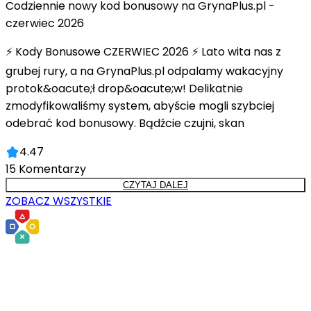
Codziennie nowy kod bonusowy na GrynaPlus.pl -
czerwiec 2026
⚡ Kody Bonusowe CZERWIEC 2026 ⚡ Lato wita nas z
grubej rury, a na GrynaPlus.pl odpalamy wakacyjny
protok&oacute;ł drop&oacute;w! Delikatnie
zmodyfikowaliśmy system, abyście mogli szybciej
odebrać kod bonusowy. Bądźcie czujni, skan
4.47
15
Komentarzy
CZYTAJ DALEJ
ZOBACZ WSZYSTKIE