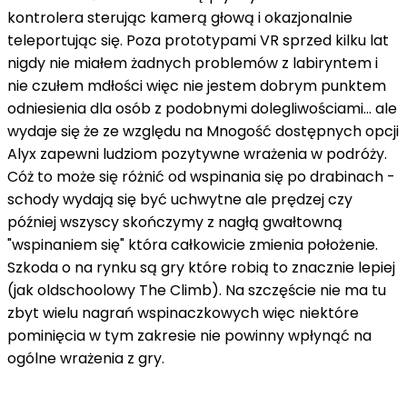
kontrolera sterując kamerą głową i okazjonalnie
teleportując się. Poza prototypami VR sprzed kilku lat
nigdy nie miałem żadnych problemów z labiryntem i
nie czułem mdłości więc nie jestem dobrym punktem
odniesienia dla osób z podobnymi dolegliwościami… ale
wydaje się że ze względu na Mnogość dostępnych opcji
Alyx zapewni ludziom pozytywne wrażenia w podróży.
Cóż to może się różnić od wspinania się po drabinach -
schody wydają się być uchwytne ale prędzej czy
później wszyscy skończymy z nagłą gwałtowną
"wspinaniem się" która całkowicie zmienia położenie.
Szkoda o na rynku są gry które robią to znacznie lepiej
(jak oldschoolowy The Climb). Na szczęście nie ma tu
zbyt wielu nagrań wspinaczkowych więc niektóre
pominięcia w tym zakresie nie powinny wpłynąć na
ogólne wrażenia z gry.