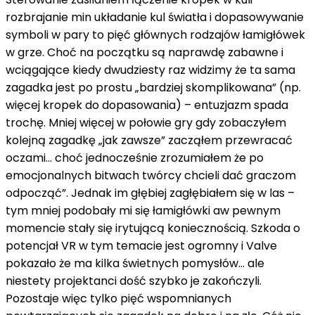
rozbrajanie min układanie kul światła i dopasowywanie
symboli w pary to pięć głównych rodzajów łamigłówek
w grze. Choć na początku są naprawdę zabawne i
wciągające kiedy dwudziesty raz widzimy że ta sama
zagadka jest po prostu „bardziej skomplikowana” (np.
więcej kropek do dopasowania) – entuzjazm spada
trochę. Mniej więcej w połowie gry gdy zobaczyłem
kolejną zagadkę „jak zawsze” zacząłem przewracać
oczami… choć jednocześnie zrozumiałem że po
emocjonalnych bitwach twórcy chcieli dać graczom
odpocząć”. Jednak im głębiej zagłębiałem się w las –
tym mniej podobały mi się łamigłówki aw pewnym
momencie stały się irytującą koniecznością. Szkoda o
potencjał VR w tym temacie jest ogromny i Valve
pokazało że ma kilka świetnych pomysłów… ale
niestety projektanci dość szybko je zakończyli.
Pozostaje więc tylko pięć wspomnianych