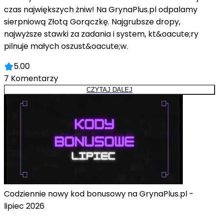
czas największych żniw! Na GrynaPlus.pl odpalamy
sierpniową Złotą Gorączkę. Najgrubsze dropy,
najwyższe stawki za zadania i system, kt&oacute;ry
pilnuje małych oszust&oacute;w.
5.00
7
Komentarzy
CZYTAJ DALEJ
Codziennie nowy kod bonusowy na GrynaPlus.pl -
lipiec 2026