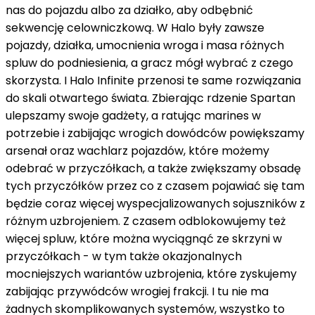
nas do pojazdu albo za działko, aby odbębnić
sekwencję celowniczkową. W Halo były zawsze
pojazdy, działka, umocnienia wroga i masa różnych
spluw do podniesienia, a gracz mógł wybrać z czego
skorzysta. I Halo Infinite przenosi te same rozwiązania
do skali otwartego świata. Zbierając rdzenie Spartan
ulepszamy swoje gadżety, a ratując marines w
potrzebie i zabijając wrogich dowódców powiększamy
arsenał oraz wachlarz pojazdów, które możemy
odebrać w przyczółkach, a także zwiększamy obsadę
tych przyczółków przez co z czasem pojawiać się tam
będzie coraz więcej wyspecjalizowanych sojuszników z
różnym uzbrojeniem. Z czasem odblokowujemy też
więcej spluw, które można wyciągnąć ze skrzyni w
przyczółkach - w tym także okazjonalnych
mocniejszych wariantów uzbrojenia, które zyskujemy
zabijając przywódców wrogiej frakcji. I tu nie ma
żadnych skomplikowanych systemów, wszystko to