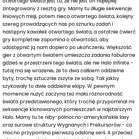
otwartego świata jest to, że nie jest on najlepiej
zintegrowany z resztą gry. Mamy tu długie sekwencje
liniowych misji, potem nieco otwartego świata, kolejny
szereg prowadzących nas po sznurku zadań i
następny kawałek otwartego świata, a ostatnie ćwierć
gry kompletnie zapomina o otwartości, aby
udostępnić ją nam dopiero po ukończeniu. Większość
gier z otwartym światem umieszcza zadania fabularne
gdzieś w przestrzeni tego świata, ale nie Halo Infinite -
tutaj ma się wrażenie, że to dwa całkiem oddzielne
byty, trochę sztucznie zszyte ze sobą. Tak jakby
szykowały to dwie oddzielne ekipy. W pewnym
momencie nużyć zaczyna też mała różnorodność
świata przedstawionego, który trochę przypominał mi
sekwencje klonowanych pomieszczeń w najstarszym
Halo. Mamy tu te niby-północno-amerykańskie lasy
oraz surowe struktury Wygnanych i Prekursorów - co
mocno przypomina pierwszą odsłonę serii. A przecież