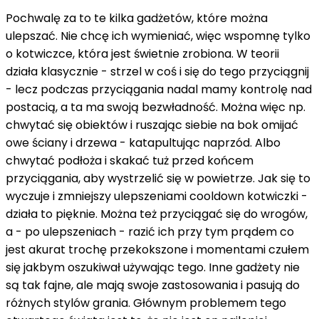
Pochwalę za to te kilka gadżetów, które można
ulepszać. Nie chcę ich wymieniać, więc wspomnę tylko
o kotwiczce, która jest świetnie zrobiona. W teorii
działa klasycznie - strzel w coś i się do tego przyciągnij
- lecz podczas przyciągania nadal mamy kontrolę nad
postacią, a ta ma swoją bezwładność. Można więc np.
chwytać się obiektów i ruszając siebie na bok omijać
owe ściany i drzewa - katapultując naprzód. Albo
chwytać podłoża i skakać tuż przed końcem
przyciągania, aby wystrzelić się w powietrze. Jak się to
wyczuje i zmniejszy ulepszeniami cooldown kotwiczki -
działa to pięknie. Można też przyciągać się do wrogów,
a - po ulepszeniach - razić ich przy tym prądem co
jest akurat trochę przekokszone i momentami czułem
się jakbym oszukiwał używając tego. Inne gadżety nie
są tak fajne, ale mają swoje zastosowania i pasują do
różnych stylów grania. Głównym problemem tego