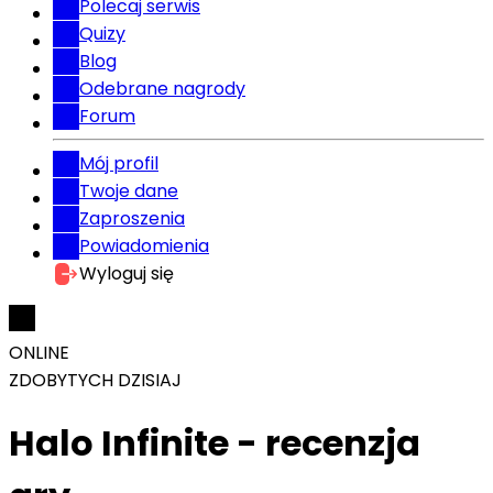
Polecaj serwis
Quizy
Blog
Odebrane nagrody
Forum
Mój profil
Twoje dane
Zaproszenia
Powiadomienia
Wyloguj się
ONLINE
ZDOBYTYCH DZISIAJ
Halo Infinite - recenzja