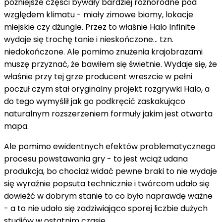
późniejsze części bywały bardziej różnorodne pod
względem klimatu - miały zimowe biomy, lokacje
miejskie czy dżungle. Przez to właśnie Halo Infinite
wydaje się trochę tanie i nieskończone… tzn.
niedokończone. Ale pomimo znużenia krajobrazami
muszę przyznać, że bawiłem się świetnie. Wydaje się, że
właśnie przy tej grze producent wreszcie w pełni
poczuł czym stał oryginalny projekt rozgrywki Halo, a
do tego wymyślił jak go podkręcić zaskakująco
naturalnym rozszerzeniem formuły jakim jest otwarta
mapa.
Ale pomimo ewidentnych efektów problematycznego
procesu powstawania gry - to jest wciąż udana
produkcja, bo chociaż widać pewne braki to nie wydaje
się wyraźnie popsuta technicznie i twórcom udało się
dowieźć w dobrym stanie to co było naprawdę ważne
- a to nie udało się zadziwiająco sporej liczbie dużych
studiów w ostatnim czasie.