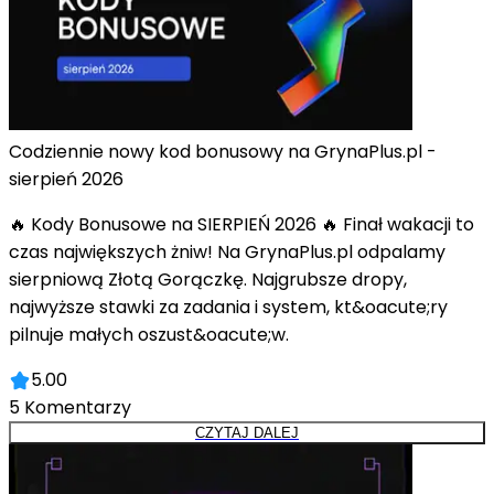
Codziennie nowy kod bonusowy na GrynaPlus.pl -
sierpień 2026
🔥 Kody Bonusowe na SIERPIEŃ 2026 🔥 Finał wakacji to
czas największych żniw! Na GrynaPlus.pl odpalamy
sierpniową Złotą Gorączkę. Najgrubsze dropy,
najwyższe stawki za zadania i system, kt&oacute;ry
pilnuje małych oszust&oacute;w.
5.00
5
Komentarzy
CZYTAJ DALEJ