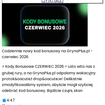
CZYTAJ DALEJ
Codziennie nowy kod bonusowy na GrynaPlus.pl -
czerwiec 2026
⚡ Kody Bonusowe CZERWIEC 2026 ⚡ Lato wita nas z
grubej rury, a na GrynaPlus.pl odpalamy wakacyjny
protok&oacute;ł drop&oacute;w! Delikatnie
zmodyfikowaliśmy system, abyście mogli szybciej
odebrać kod bonusowy. Bądźcie czujni, skan
4.47