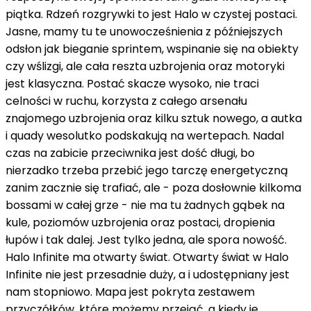
piątka. Rdzeń rozgrywki to jest Halo w czystej postaci.
Jasne, mamy tu te unowocześnienia z późniejszych
odsłon jak bieganie sprintem, wspinanie się na obiekty
czy wślizgi, ale cała reszta uzbrojenia oraz motoryki
jest klasyczna. Postać skacze wysoko, nie traci
celności w ruchu, korzysta z całego arsenału
znajomego uzbrojenia oraz kilku sztuk nowego, a autka
i quady wesolutko podskakują na wertepach. Nadal
czas na zabicie przeciwnika jest dość długi, bo
nierzadko trzeba przebić jego tarczę energetyczną
zanim zacznie się trafiać, ale - poza dosłownie kilkoma
bossami w całej grze - nie ma tu żadnych gąbek na
kule, poziomów uzbrojenia oraz postaci, dropienia
łupów i tak dalej. Jest tylko jedna, ale spora nowość.
Halo Infinite ma otwarty świat. Otwarty świat w Halo
Infinite nie jest przesadnie duży, a i udostępniany jest
nam stopniowo. Mapa jest pokryta zestawem
przyczółków, które możemy przejąć, a kiedy je