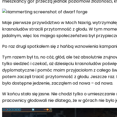
mieszkańcy gór przeczą jednak poziomowi złożoności, kt
Moje pierwsze przywództwo w Moch Naxrig, wytrzymałej 
krasnoludów stracili przytomność z głodu. W tym momen
jadalnym, więc los mojego społeczeństwa był przypiec
Po raz drugi spotkałem się z hańbą wznowienia kampanii 
Tym razem był to, no cóż, głód, ale też absolutnie z
tylko siedzieć i czekać, aż dziesięciu krasnoludów pośw
dyplomatyczne i pomóc moim przyjaciołom z całego świ
potem zaczęli tracić przytomność z głodu. Jeszcze raz.
było dostępne jedzenie, zacząłem od nowa – od nowa.
W końcu stało się jasne. Nie chodzi tylko o umieszczan
pracownicy głodowali nie dlatego, że w górach nie było j