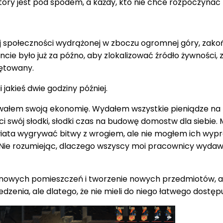
óry jest pod spodem, a każdy, kto nie chce rozpoczynać 
społeczności wydrążonej w zboczu ogromnej góry, zakońc
cie było już za późno, aby zlokalizować źródło żywnośc
zętowany.
jakieś dwie godziny później.
rujnowałem swoją ekonomię. Wydałem wszystkie pieniądze
ięci swój słodki, słodki czas na budowę domostw dla sieb
ata wygrywać bitwy z wrogiem, ale nie mogłem ich wypro
 Nie rozumiejąc, dlaczego wszyscy moi pracownicy wydawal
ie nowych pomieszczeń i tworzenie nowych przedmiotów, al
edzenia, ale dlatego, że nie mieli do niego łatwego dostęp