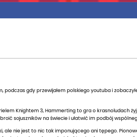
em, podczas gdy przewijałem polskiego youtuba i zobaczy
elem Knightem 3, Hammerting to gra o krasnoludach żyjąc
roić sojuszników na świecie i ułatwić im podbój wspóln
i, ale nie jest to nic tak imponującego ani tępego. Pio