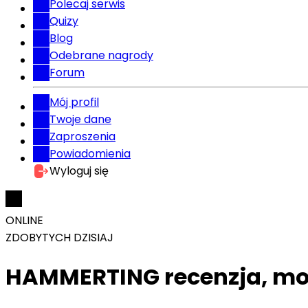
Polecaj serwis
Quizy
Blog
Odebrane nagrody
Forum
Mój profil
Twoje dane
Zaproszenia
Powiadomienia
Wyloguj się
ONLINE
ZDOBYTYCH DZISIAJ
HAMMERTING recenzja, mo