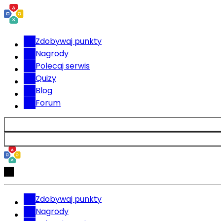
Zdobywaj punkty
Nagrody
Polecaj serwis
Quizy
Blog
Forum
Zdobywaj punkty
Nagrody