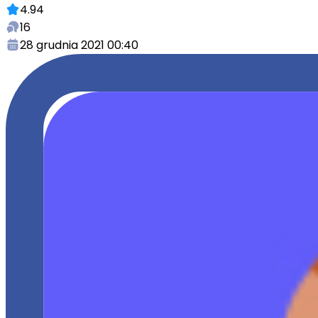
4.94
16
28 grudnia 2021 00:40