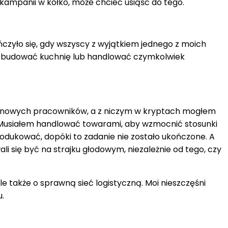
kampanii w kółko, może chcieć usiąść do tego.
zyło się, gdy wszyscy z wyjątkiem jednego z moich
i, zbudować kuchnię lub handlować czymkolwiek
 na nowych pracowników, a z niczym w kryptach mogłem
ie. Musiałem handlować towarami, aby wzmocnić stosunki
dukować, dopóki to zadanie nie zostało ukończone. A
i się być na strajku głodowym, niezależnie od tego, czy
e także o sprawną sieć logistyczną. Moi nieszczęśni
u.