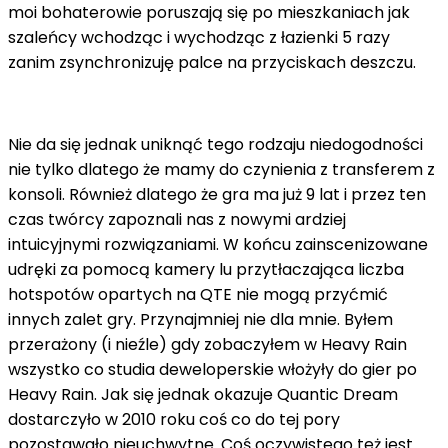
moi bohaterowie poruszają się po mieszkaniach jak
szaleńcy wchodząc i wychodząc z łazienki 5 razy
zanim zsynchronizuję palce na przyciskach deszczu.
Nie da się jednak uniknąć tego rodzaju niedogodności
nie tylko dlatego że mamy do czynienia z transferem z
konsoli. Również dlatego że gra ma już 9 lat i przez ten
czas twórcy zapoznali nas z nowymi ardziej
intuicyjnymi rozwiązaniami. W końcu zainscenizowane
udręki za pomocą kamery lu przytłaczająca liczba
hotspotów opartych na QTE nie mogą przyćmić
innych zalet gry. Przynajmniej nie dla mnie. Byłem
przerażony (i nieźle) gdy zobaczyłem w Heavy Rain
wszystko co studia deweloperskie włożyły do ​​gier po
Heavy Rain. Jak się jednak okazuje Quantic Dream
dostarczyło w 2010 roku coś co do tej pory
pozostawało nieuchwytne. Coś oczywistego też jest