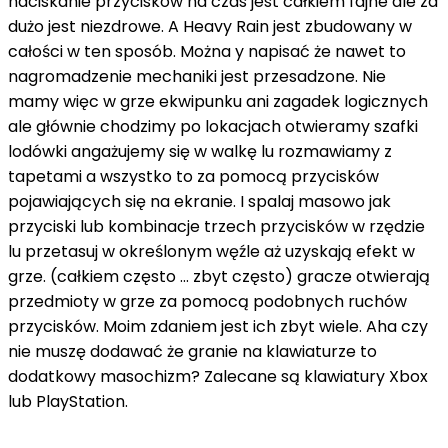
naciskanie przycisków na czas jest całkiem fajne ale za
dużo jest niezdrowe. A Heavy Rain jest zbudowany w
całości w ten sposób. Można y napisać że nawet to
nagromadzenie mechaniki jest przesadzone. Nie
mamy więc w grze ekwipunku ani zagadek logicznych
ale głównie chodzimy po lokacjach otwieramy szafki
lodówki angażujemy się w walkę lu rozmawiamy z
tapetami a wszystko to za pomocą przycisków
pojawiających się na ekranie. I spalaj masowo jak
przyciski lub kombinacje trzech przycisków w rzędzie
lu przetasuj w określonym węźle aż uzyskają efekt w
grze. (całkiem często ... zbyt często) gracze otwierają
przedmioty w grze za pomocą podobnych ruchów
przycisków. Moim zdaniem jest ich zbyt wiele. Aha czy
nie muszę dodawać że granie na klawiaturze to
dodatkowy masochizm? Zalecane są klawiatury Xbox
lub PlayStation.