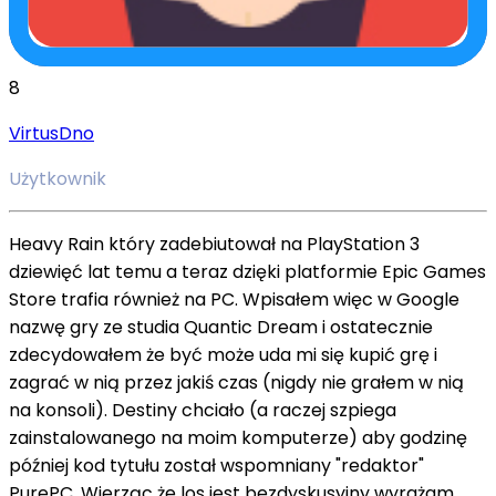
8
VirtusDno
Użytkownik
Heavy Rain który zadebiutował na PlayStation 3
dziewięć lat temu a teraz dzięki platformie Epic Games
Store trafia również na PC. Wpisałem więc w Google
nazwę gry ze studia Quantic Dream i ostatecznie
zdecydowałem że być może uda mi się kupić grę i
zagrać w nią przez jakiś czas (nigdy nie grałem w nią
na konsoli). Destiny chciało (a raczej szpiega
zainstalowanego na moim komputerze) aby godzinę
później kod tytułu został wspomniany "redaktor"
PurePC. Wierząc że los jest bezdyskusyjny wyrażam