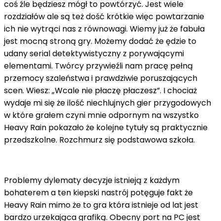
coś źle będziesz mógł to powtórzyć. Jest wiele
rozdziałów ale są też dość krótkie więc powtarzanie
ich nie wytrąci nas z równowagi. Wiemy już że fabuła
jest mocną stroną gry. Możemy dodać że ędzie to
udany serial detektywistyczny z porywającymi
elementami. Twórcy przywieźli nam pracę pełną
przemocy szaleństwa i prawdziwie poruszających
scen. Wiesz: „Wcale nie płaczę płaczesz”. I chociaż
wydaje mi się że ilość niechlujnych gier przygodowych
w które grałem czyni mnie odpornym na wszystko
Heavy Rain pokazało że kolejne tytuły są praktycznie
przedszkolne. Rozchmurz się podstawowa szkoła.
Problemy dylematy decyzje istnieją z każdym
bohaterem a ten kiepski nastrój potęguje fakt że
Heavy Rain mimo że to gra która istnieje od lat jest
bardzo urzekająca grafiką. Obecny port na PC jest