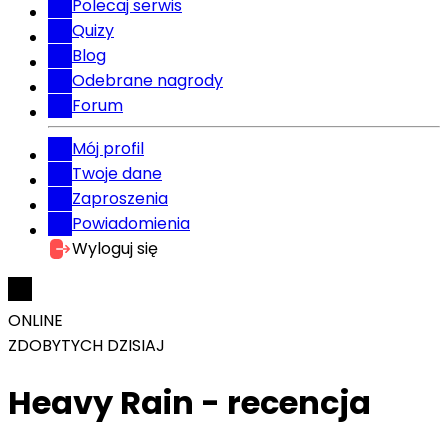
Polecaj serwis
Quizy
Blog
Odebrane nagrody
Forum
Mój profil
Twoje dane
Zaproszenia
Powiadomienia
Wyloguj się
ONLINE
ZDOBYTYCH DZISIAJ
Heavy Rain - recencja