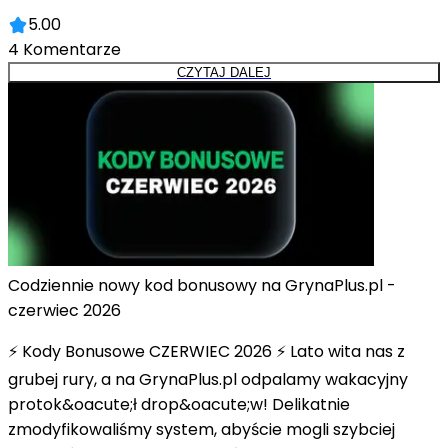
5.00
4
Komentarze
CZYTAJ DALEJ
Codziennie nowy kod bonusowy na GrynaPlus.pl -
czerwiec 2026
⚡ Kody Bonusowe CZERWIEC 2026 ⚡ Lato wita nas z
grubej rury, a na GrynaPlus.pl odpalamy wakacyjny
protok&oacute;ł drop&oacute;w! Delikatnie
zmodyfikowaliśmy system, abyście mogli szybciej