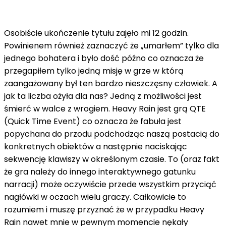
Osobiście ukończenie tytułu zajęło mi 12 godzin.
Powinienem również zaznaczyć że „umarłem” tylko dla
jednego bohatera i było dość późno co oznacza że ​​
przegapiłem tylko jedną misję w grze w którą
zaangażowany był ten bardzo nieszczęsny człowiek. A
jak ta liczba ożyła dla nas? Jedną z możliwości jest
śmierć w walce z wrogiem. Heavy Rain jest grą QTE
(Quick Time Event) co oznacza że ​​fabuła jest
popychana do przodu podchodząc naszą postacią do
konkretnych obiektów a następnie naciskając
sekwencję klawiszy w określonym czasie. To (oraz fakt
że gra należy do innego interaktywnego gatunku
narracji) może oczywiście przede wszystkim przyciąć
nagłówki w oczach wielu graczy. Całkowicie to
rozumiem i muszę przyznać że w przypadku Heavy
Rain nawet mnie w pewnym momencie nękały