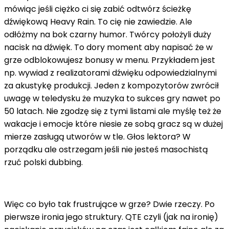
mówiąc jeśli ciężko ci się zabić odtwórz ścieżkę
dźwiękową Heavy Rain. To cię nie zawiedzie. Ale
odłóżmy na bok czarny humor. Twórcy położyli duży
nacisk na dźwięk. To dory moment aby napisać że w
grze odblokowujesz bonusy w menu. Przykładem jest
np. wywiad z realizatorami dźwięku odpowiedzialnymi
za akustykę produkcji. Jeden z kompozytorów zwrócił
uwagę w teledysku że muzyka to sukces gry nawet po
50 latach. Nie zgodzę się z tymi listami ale myślę też że
wakacje i emocje które niesie ze sobą gracz są w dużej
mierze zasługą utworów w tle. Głos lektora? W
porządku ale ostrzegam jeśli nie jesteś masochistą
rzuć polski dubbing.
Więc co było tak frustrujące w grze? Dwie rzeczy. Po
pierwsze ironia jego struktury. QTE czyli (jak na ironię)