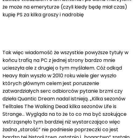
że może na emeryturze (czyli kiedy będę miał czas)
kupię PS za kilka groszy i nadrobię
Tak więc wiadomość że wszystkie powyższe tytuły w
końcu trafią na PC z jednej strony bardzo mnie
ucieszyła ale z drugiej o tym myślałem. Cóż odkąd
Heavy Rain wyszło w 2010 roku wiele gier wyszło
których głównym celem jest poruszenie
zatwardziałych serc odbiorców pytanie brzmi czy
dzieła Quantic Dream nadal istnieją. „Kilka sezonów
Telltales The Walking Dead kilka sezonów Life is
Strange… Wygląda na to że to co ma być szokujące
wstrząsnęło tym bardziej niż wystarczająco więc
żadna „starość” nie podniesie poprzeczki co jest
bardzo tej historii trwa. ostatnio i „bogactwo” zostało