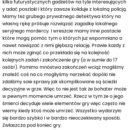
kilka futurystycznych gadżetów na tyle interesujących
y adać poszlaki i który zawsze koliduje z lokalną policją.
Mamy też grubego prywatnego detektywa który na
własną rękę próbuje rozwiązać zagadkę lokalnego
seryjnego mordercy. I wreszcie mamy inne postacie
które mogą pomóc tym o których już wspomniano a
nawet nawiązać z nimi głębszą relację. Prawie każdy z
nich może zginąć co przekłada się na kolejność
kolejnych zadań i zakończenie gry (a w sumie do 17
osób!). Pomimo mnóstwa zakończeń wciąż mogliśmy
znaleźć coś na co mogliyśmy narzekać dopóki nie
zdaliśmy soie sprawy jak skomplikowane są ścieżki
decyzyjne w grze. Więc to nie jest tak że bohater może
w pewnym momencie umrzeć. Rzecz w tym że o jego
śmierci decyduje wiele elementów gry więc często nie
wiemy kiedy ktoś może umrzeć. Wszystko wydarzyło
się bardzo szybko i w bardzo nieoczekiwany sposób.
Zwłaszcza pod koniec gry.