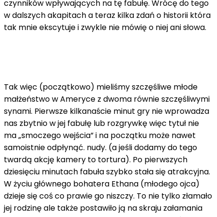
czynników wpływających na tę fabułę. Wrócę do tego
w dalszych akapitach a teraz kilka zdań o historii która
tak mnie ekscytuje i zwykle nie mówię o niej ani słowa.
Tak więc (początkowo) mieliśmy szczęśliwe młode
małżeństwo w Ameryce z dwoma równie szczęśliwymi
synami. Pierwsze kilkanaście minut gry nie wprowadza
nas zbytnio w jej fabułę lub rozgrywkę więc tytuł nie
ma „smoczego wejścia” i na początku może nawet
samoistnie odpłynąć. nudy. (a jeśli dodamy do tego
twardą akcję kamery to tortura). Po pierwszych
dziesięciu minutach fabuła szybko stała się atrakcyjna.
W życiu głównego bohatera Ethana (młodego ojca)
dzieje się coś co prawie go niszczy. To nie tylko złamało
jej rodzinę ale także postawiło ją na skraju załamania