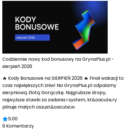
Codziennie nowy kod bonusowy na GrynaPlus.pl -
sierpień 2026
🔥 Kody Bonusowe na SIERPIEŃ 2026 🔥 Finał wakacji to
czas największych żniw! Na GrynaPlus.pl odpalamy
sierpniową Złotą Gorączkę. Najgrubsze dropy,
najwyższe stawki za zadania i system, kt&oacute;ry
pilnuje małych oszust&oacute;w.
5.00
9
Komentarzy