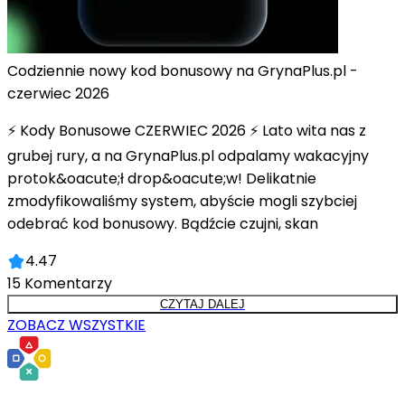
Codziennie nowy kod bonusowy na GrynaPlus.pl -
czerwiec 2026
⚡ Kody Bonusowe CZERWIEC 2026 ⚡ Lato wita nas z
grubej rury, a na GrynaPlus.pl odpalamy wakacyjny
protok&oacute;ł drop&oacute;w! Delikatnie
zmodyfikowaliśmy system, abyście mogli szybciej
odebrać kod bonusowy. Bądźcie czujni, skan
4.47
15
Komentarzy
CZYTAJ DALEJ
ZOBACZ WSZYSTKIE