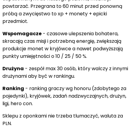
powtarzać. Przegrana to 60 minut przed ponowną
próbą a zwycięstwo to xp + monety + epicki
przedmiot.
Wspomagacze
- czasowe ulepszenia bohatera,
skracają czas misji i potrzebną energię, zwiększają
produkcje monet w kryjówce a nawet podwyższają
punkty umiejętności o 10 / 25 / 50 %.
Drużyna
- zespół max 30 osób, który walczy z innymi
drużynami aby być w rankingu.
Ranking
- ranking graczy wg honoru (zdobytego za
pojedynki), kryjówek, zadań nadzwyczajnych, drużyn,
ligi, hero con.
Sklepu z oponkami nie trzeba tlumaczyć, waluta za
PLN.