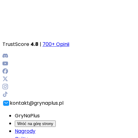
TrustScore
4.8
|
700+ Opinii
kontakt@grynaplus.pl
GryNaPlus
Wróć na górę strony
Nagrody