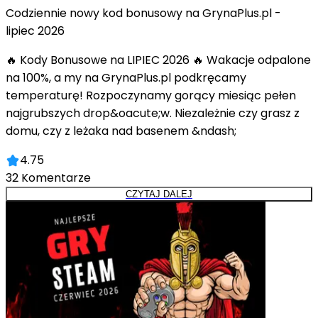
Codziennie nowy kod bonusowy na GrynaPlus.pl -
lipiec 2026
🔥 Kody Bonusowe na LIPIEC 2026 🔥 Wakacje odpalone
na 100%, a my na GrynaPlus.pl podkręcamy
temperaturę! Rozpoczynamy gorący miesiąc pełen
najgrubszych drop&oacute;w. Niezależnie czy grasz z
domu, czy z leżaka nad basenem &ndash;
4.75
32
Komentarze
CZYTAJ DALEJ