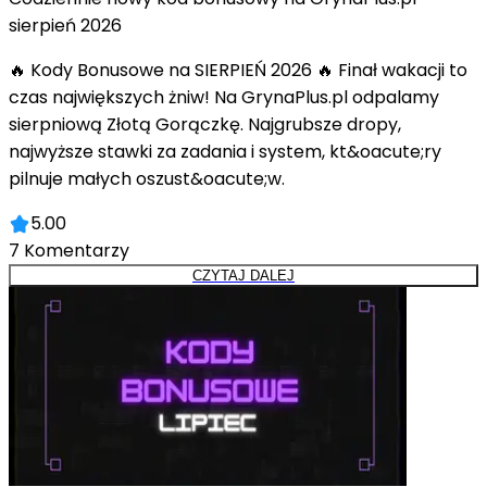
sierpień 2026
🔥 Kody Bonusowe na SIERPIEŃ 2026 🔥 Finał wakacji to
czas największych żniw! Na GrynaPlus.pl odpalamy
sierpniową Złotą Gorączkę. Najgrubsze dropy,
najwyższe stawki za zadania i system, kt&oacute;ry
pilnuje małych oszust&oacute;w.
5.00
7
Komentarzy
CZYTAJ DALEJ