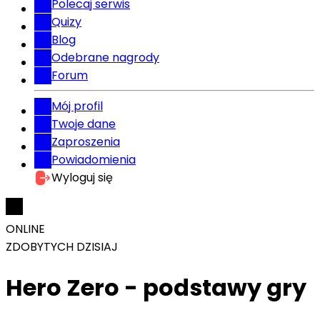
Polecaj serwis
Quizy
Blog
Odebrane nagrody
Forum
Mój profil
Twoje dane
Zaproszenia
Powiadomienia
Wyloguj się
ONLINE
ZDOBYTYCH DZISIAJ
Hero Zero - podstawy gry