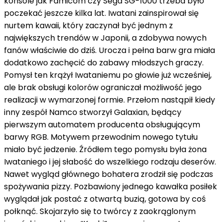
konsole jak Famicom czy Sega SG-1000 trzeba było
poczekać jeszcze kilka lat. Iwatani zainspirował się
nurtem kawaii, który zaczynał być jednym z
największych trendów w Japonii, a zdobywa nowych
fanów właściwie do dziś. Urocza i pełna barw gra miała
dodatkowo zachęcić do zabawy młodszych graczy.
Pomysł ten krążył Iwataniemu po głowie już wcześniej,
ale brak obsługi kolorów ograniczał możliwość jego
realizacji w wymarzonej formie. Przełom nastąpił kiedy
inny zespół Namco stworzył Galaxian, będący
pierwszym automatem producenta obsługującym
barwy RGB. Motywem przewodnim nowego tytułu
miało być jedzenie. Źródłem tego pomysłu była żona
Iwataniego i jej słabość do wszelkiego rodzaju deserów.
Nawet wygląd głównego bohatera zrodził się podczas
spożywania pizzy. Pozbawiony jednego kawałka posiłek
wyglądał jak postać z otwartą buzią, gotowa by coś
połknąć. Skojarzyło się to twórcy z zaokrąglonym