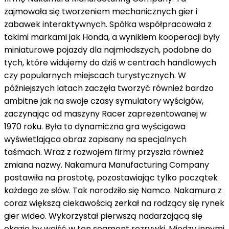
zajmowała się tworzeniem mechanicznych gier i
zabawek interaktywnych. Spółka współpracowała z
takimi markami jak Honda, a wynikiem kooperacji były
miniaturowe pojazdy dla najmłodszych, podobne do
tych, które widujemy do dziś w centrach handlowych
czy popularnych miejscach turystycznych. W
późniejszych latach zaczęła tworzyć również bardzo
ambitne jak na swoje czasy symulatory wyścigów,
zaczynając od maszyny Racer zaprezentowanej w
1970 roku. Była to dynamiczna gra wyścigowa
wyświetlająca obraz zapisany na specjalnych
taśmach. Wraz z rozwojem firmy przyszła również
zmiana nazwy. Nakamura Manufacturing Company
postawiła na prostotę, pozostawiając tylko początek
każdego ze słów. Tak narodziło się Namco. Nakamura z
coraz większą ciekawością zerkał na rodzący się rynek
gier wideo. Wykorzystał pierwszą nadarzającą się
okazję by wejść w ten segment rozrywki. Między innymi