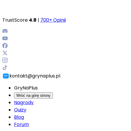
TrustScore
4.8
|
700+ Opinii
kontakt@grynaplus.pl
GryNaPlus
Wróć na górę strony
Nagrody
Quizy
Blog
Forum