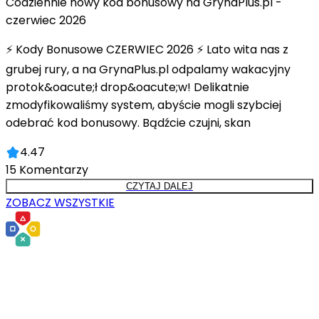
Codziennie nowy kod bonusowy na GrynaPlus.pl -
czerwiec 2026
⚡ Kody Bonusowe CZERWIEC 2026 ⚡ Lato wita nas z
grubej rury, a na GrynaPlus.pl odpalamy wakacyjny
protok&oacute;ł drop&oacute;w! Delikatnie
zmodyfikowaliśmy system, abyście mogli szybciej
odebrać kod bonusowy. Bądźcie czujni, skan
4.47
15
Komentarzy
CZYTAJ DALEJ
ZOBACZ WSZYSTKIE