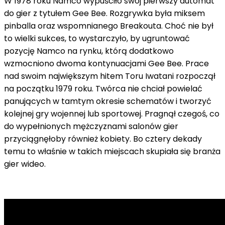
W 1978 roku Namco wypuściło swój pierwszy automat
do gier z tytułem Gee Bee. Rozgrywka była miksem
pinballa oraz wspomnianego Breakouta. Choć nie był
to wielki sukces, to wystarczyło, by ugruntować
pozycję Namco na rynku, którą dodatkowo
wzmocniono dwoma kontynuacjami Gee Bee. Prace
nad swoim największym hitem Toru Iwatani rozpoczął
na początku 1979 roku. Twórca nie chciał powielać
panujących w tamtym okresie schematów i tworzyć
kolejnej gry wojennej lub sportowej. Pragnął czegoś, co
do wypełnionych mężczyznami salonów gier
przyciągnęłoby również kobiety. Bo cztery dekady
temu to właśnie w takich miejscach skupiała się branża
gier wideo.