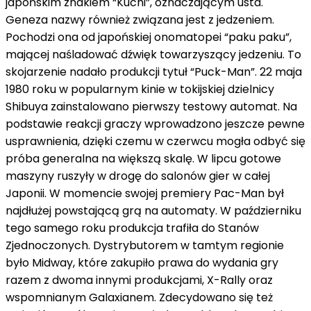
japońskim znakiem “Kuchi”, oznaczającym usta.
Geneza nazwy również związana jest z jedzeniem.
Pochodzi ona od japońskiej onomatopei “paku paku”,
mającej naśladować dźwięk towarzyszący jedzeniu. To
skojarzenie nadało produkcji tytuł “Puck-Man”. 22 maja
1980 roku w popularnym kinie w tokijskiej dzielnicy
Shibuya zainstalowano pierwszy testowy automat. Na
podstawie reakcji graczy wprowadzono jeszcze pewne
usprawnienia, dzięki czemu w czerwcu mogła odbyć się
próba generalna na większą skalę. W lipcu gotowe
maszyny ruszyły w drogę do salonów gier w całej
Japonii. W momencie swojej premiery Pac-Man był
najdłużej powstającą grą na automaty. W październiku
tego samego roku produkcja trafiła do Stanów
Zjednoczonych. Dystrybutorem w tamtym regionie
było Midway, które zakupiło prawa do wydania gry
razem z dwoma innymi produkcjami, X-Rally oraz
wspomnianym Galaxianem. Zdecydowano się też