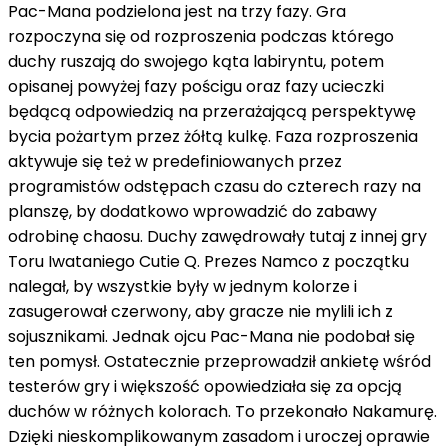
Pac-Mana podzielona jest na trzy fazy. Gra
rozpoczyna się od rozproszenia podczas którego
duchy ruszają do swojego kąta labiryntu, potem
opisanej powyżej fazy pościgu oraz fazy ucieczki
będącą odpowiedzią na przerażającą perspektywę
bycia pożartym przez żółtą kulkę. Faza rozproszenia
aktywuje się też w predefiniowanych przez
programistów odstępach czasu do czterech razy na
planszę, by dodatkowo wprowadzić do zabawy
odrobinę chaosu. Duchy zawędrowały tutaj z innej gry
Toru Iwataniego Cutie Q. Prezes Namco z początku
nalegał, by wszystkie były w jednym kolorze i
zasugerował czerwony, aby gracze nie mylili ich z
sojusznikami. Jednak ojcu Pac-Mana nie podobał się
ten pomysł. Ostatecznie przeprowadził ankietę wśród
testerów gry i większość opowiedziała się za opcją
duchów w różnych kolorach. To przekonało Nakamurę.
Dzięki nieskomplikowanym zasadom i uroczej oprawie