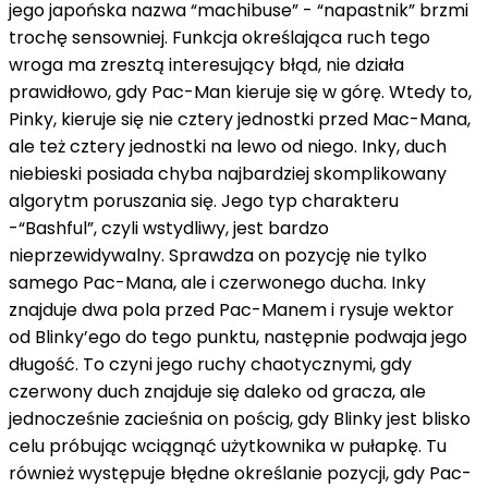
jego japońska nazwa “machibuse” - “napastnik” brzmi
trochę sensowniej. Funkcja określająca ruch tego
wroga ma zresztą interesujący błąd, nie działa
prawidłowo, gdy Pac-Man kieruje się w górę. Wtedy to,
Pinky, kieruje się nie cztery jednostki przed Mac-Mana,
ale też cztery jednostki na lewo od niego. Inky, duch
niebieski posiada chyba najbardziej skomplikowany
algorytm poruszania się. Jego typ charakteru
-“Bashful”, czyli wstydliwy, jest bardzo
nieprzewidywalny. Sprawdza on pozycję nie tylko
samego Pac-Mana, ale i czerwonego ducha. Inky
znajduje dwa pola przed Pac-Manem i rysuje wektor
od Blinky’ego do tego punktu, następnie podwaja jego
długość. To czyni jego ruchy chaotycznymi, gdy
czerwony duch znajduje się daleko od gracza, ale
jednocześnie zacieśnia on pościg, gdy Blinky jest blisko
celu próbując wciągnąć użytkownika w pułapkę. Tu
również występuje błędne określanie pozycji, gdy Pac-