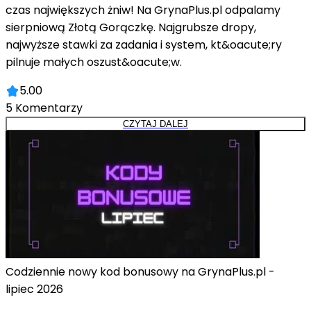
czas największych żniw! Na GrynaPlus.pl odpalamy
sierpniową Złotą Gorączkę. Najgrubsze dropy,
najwyższe stawki za zadania i system, kt&oacute;ry
pilnuje małych oszust&oacute;w.
5.00
5
Komentarzy
CZYTAJ DALEJ
Codziennie nowy kod bonusowy na GrynaPlus.pl -
lipiec 2026