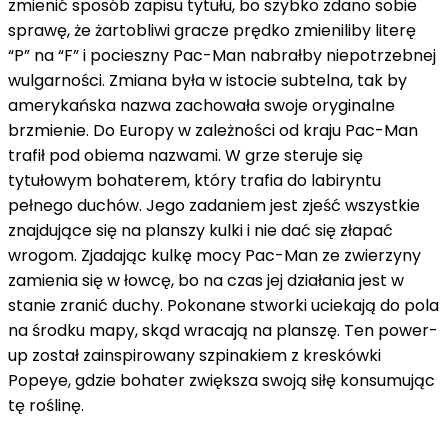
zmienić sposób zapisu tytułu, bo szybko zdano sobie
sprawę, że żartobliwi gracze prędko zmieniliby literę
“P” na “F” i pocieszny Pac-Man nabrałby niepotrzebnej
wulgarności. Zmiana była w istocie subtelna, tak by
amerykańska nazwa zachowała swoje oryginalne
brzmienie. Do Europy w zależności od kraju Pac-Man
trafił pod obiema nazwami. W grze steruje się
tytułowym bohaterem, który trafia do labiryntu
pełnego duchów. Jego zadaniem jest zjeść wszystkie
znajdujące się na planszy kulki i nie dać się złapać
wrogom. Zjadając kulkę mocy Pac-Man ze zwierzyny
zamienia się w łowcę, bo na czas jej działania jest w
stanie zranić duchy. Pokonane stworki uciekają do pola
na środku mapy, skąd wracają na planszę. Ten power-
up został zainspirowany szpinakiem z kreskówki
Popeye, gdzie bohater zwiększa swoją siłę konsumując
tę roślinę.