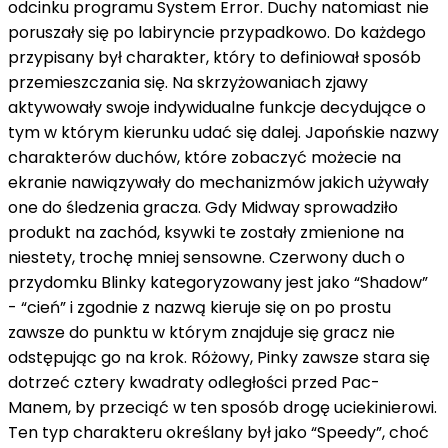
odcinku programu System Error. Duchy natomiast nie
poruszały się po labiryncie przypadkowo. Do każdego
przypisany był charakter, który to definiował sposób
przemieszczania się. Na skrzyżowaniach zjawy
aktywowały swoje indywidualne funkcje decydujące o
tym w którym kierunku udać się dalej. Japońskie nazwy
charakterów duchów, które zobaczyć możecie na
ekranie nawiązywały do mechanizmów jakich używały
one do śledzenia gracza. Gdy Midway sprowadziło
produkt na zachód, ksywki te zostały zmienione na
niestety, trochę mniej sensowne. Czerwony duch o
przydomku Blinky kategoryzowany jest jako “Shadow”
- “cień” i zgodnie z nazwą kieruje się on po prostu
zawsze do punktu w którym znajduje się gracz nie
odstępując go na krok. Różowy, Pinky zawsze stara się
dotrzeć cztery kwadraty odległości przed Pac-
Manem, by przeciąć w ten sposób drogę uciekinierowi.
Ten typ charakteru określany był jako “Speedy”, choć