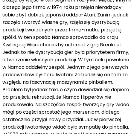
dlatego jego firma w 1974 roku przejęła nieradzący
sobie zbyt dobrze japoński oddział Atari. Zanim jednak
zaczęła tworzyć własne gry, zajęła się dystrybucją
produkcji tworzonych przez firmę-matkę przejętej
spółki. W ten sposób Namco sprowadziło do Kraju
Kwitnącej Wiśni chociażby automat z grą Breakout.
Jednak to nie dystrybucja gier była priorytetem firmy,
a tworzenie własnych produkcji. W tym celu powołano
w Namco oddzielny zespół. Jednym z jego pierwszych
pracowników był Toru Iwatani. Zatrudnił się on tam ze
względu na fascynację maszynami z pinballem.
Problem był jednak taki, o czym dowiedział się dopiero
po przejściu rekrutacji, że Namco flipperów nie
produkowało. Na szczęście zespół tworzący gry wideo
mógł po części sprostać jego marzeniom, dlatego
ostatecznie przyjął nowy przydział. Już w pierwszej
produkcji Iwataniego widać było sympatię do pinballa.